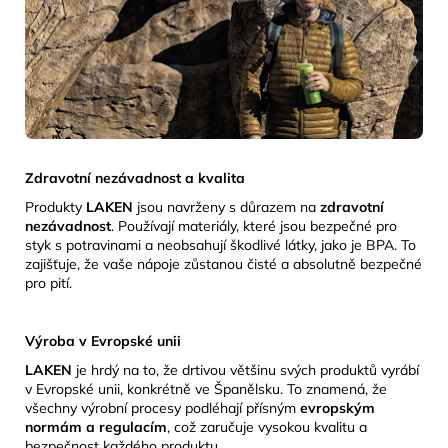
Zdravotní nezávadnost a kvalita
Produkty
LAKEN
jsou navrženy s důrazem na
zdravotní
nezávadnost
.
Používají materiály, které jsou bezpečné pro
styk s potravinami a neobsahují škodlivé látky, jako je BPA.
To
zajišťuje, že vaše nápoje zůstanou čisté a absolutně bezpečné
pro pití.
Výroba v Evropské unii
LAKEN
je hrdý na to, že drtivou většinu svých produktů vyrábí
v Evropské unii, konkrétně ve Španělsku.
To znamená, že
všechny výrobní procesy podléhají přísným
evropským
normám a regulacím
, což zaručuje vysokou kvalitu a
bezpečnost každého produktu.