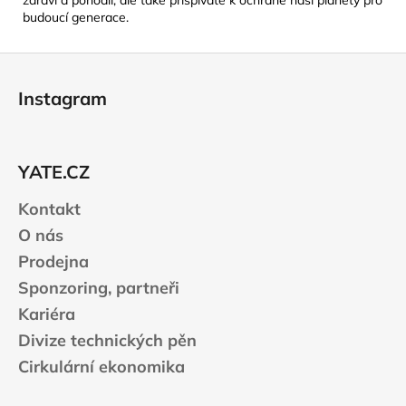
budoucí generace.
Z
á
Instagram
p
a
t
YATE.CZ
í
Kontakt
O nás
Prodejna
Sponzoring, partneři
Kariéra
Divize technických pěn
Cirkulární ekonomika