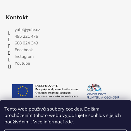
Kontakt
yate
@
yate.cz
495 221 476
608 024 349
Facebook
Instagram
Youtube
Tento web používá soubory cookies. Dalším
procházením tohoto webu vyjadřujete souhlas s jejich
používáním.. Více informací
zde
.