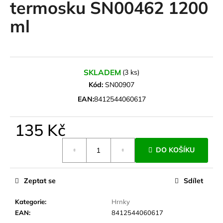
termosku SN00462 1200
a
ml
j
í
t
?
SKLADEM
(3 ks)
Kód:
SN00907
EAN:
8412544060617
HLEDAT
135 Kč
Měrná
DO KOŠÍKU
cena:
D
o
p
Zeptat se
Sdílet
o
r
Kategorie
:
Hrnky
u
EAN
:
8412544060617