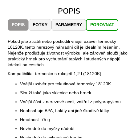
č
u
POPIS
j
e
POPIS
FOTKY
PARAMETRY
POROVNAT
m
e
Pokud jste ztratili nebo poškodili vnější uzávěr termosky
18120K, tento nerezový náhradní díl je ideálním řešením.
LAKEN
Nejenže prodlužuje životnost výrobku, ale zároveň slouží jako
LÁHEV
praktický hrnek pro vychutnání teplých i studených nápojů
HLINÍK
kdekoli na cestách.
FUTURA
1500
Kompatibilita: termoska s rukojetí 1,2 l (18120K).
ML
Vnější uzávěr pro tekutinové termosky 18120K
MODRÁ
379
Slouží také jako sklenice nebo hrnek
Kč
Vnější část z nerezové oceli, vnitřní z polypropylenu
Neobsahuje BPA, ftaláty ani jiné škodlivé látky
Hmotnost: 75 g
Nevhodné do myčky nádobí
Nevhodné do mikrovlnné trouby