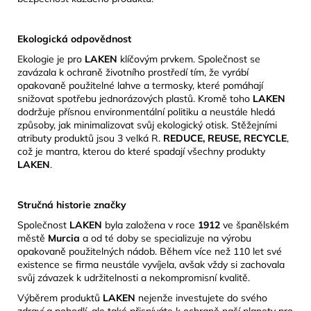
Ekologická odpovědnost
Ekologie je pro
LAKEN
klíčovým prvkem.
Společnost se
zavázala k ochraně životního prostředí tím, že vyrábí
opakovaně použitelné lahve a termosky, které pomáhají
snižovat spotřebu jednorázových plastů.
Kromě toho
LAKEN
dodržuje přísnou environmentální politiku a neustále hledá
způsoby, jak minimalizovat svůj ekologický otisk.
​Stěžejními
atributy produktů jsou 3 velká R.
REDUCE, REUSE, RECYCLE
,
což je mantra, kterou do které spadají všechny produkty
LAKEN
.
Stručná historie značky
Společnost
LAKEN
byla založena v roce
1912
ve španělském
městě
Murcia
a od té doby se specializuje na výrobu
opakovaně použitelných nádob.
Během více než 110 let své
existence se firma neustále vyvíjela, avšak vždy si zachovala
svůj závazek k udržitelnosti a nekompromisní kvalitě.
​
Výběrem produktů
LAKEN
nejenže investujete do svého
zdraví a pohodlí, ale také přispíváte k ochraně naší planety pro