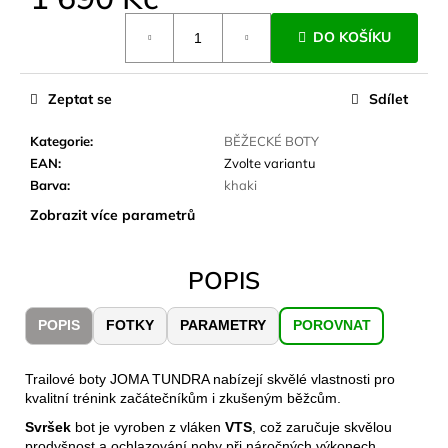
č
Měrná
u
DO KOŠÍKU
cena:
j
e
m
Zeptat se
Sdílet
e
Kategorie
:
BĚŽECKÉ BOTY
EAN
:
Zvolte variantu
CARNOSPORT
Barva
:
khaki
GEL
100
Zobrazit více parametrů
ML
899
Kč
POPIS
POPIS
FOTKY
PARAMETRY
POROVNAT
Trailové boty JOMA TUNDRA nabízejí skvělé vlastnosti pro
kvalitní trénink začátečníkům i zkušeným běžcům.
Svršek
bot je vyroben z vláken
VTS
, což zaručuje skvělou
prodyšnost a ochlazování nohy při náročných výkonech.