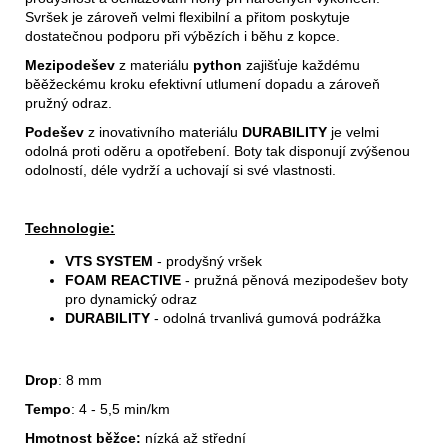
Svršek je zároveň velmi flexibilní a přitom poskytuje
dostatečnou podporu při výbězích i běhu z kopce.
Mezipodešev
z materiálu
python
zajišťuje každému
běěžeckému kroku efektivní utlumení dopadu a zároveň
pružný odraz.
Podešev
z inovativního materiálu
DURABILITY
je velmi
odolná proti oděru a opotřebení. Boty tak disponují zvýšenou
odolností, déle vydrží a uchovají si své vlastnosti.
Technologie:
VTS SYSTEM
- prodyšný vršek
FOAM REACTIVE
- pružná pěnová mezipodešev boty
pro dynamický odraz
DURABILITY
- odolná trvanlivá gumová podrážka
Drop
: 8 mm
Tempo
: 4 - 5,5 min/km
Hmotnost běžce:
nízká až střední