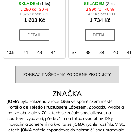
SKLADEM
(1 ks)
SKLADEM
(2 ks)
2 290 Kč
–30 %
2 890 Kč
–40 %
1 325 Kč bez DPH
1 433 Kč bez DPH
1 603 Kč
1 734 Kč
DETAIL
DETAIL
40,5
41
43
44
37
38
39
40
41
ZOBRAZIT VŠECHNY PODOBNÉ PRODUKTY
ZNAČKA
JOMA
byla založena v roce
1965
ve španělském městě
Portillo de Toledo Fructuosem Lópezem
. Zpočátku vyráběla
pouze obuv, ale v 70. letech se začala specializovat na
sportovní vybavení, především na fotbalovou obuv. Díky
inovacím a zaměření na kvalitu se
JOMA
rychle rozšířila. V 90.
letech
JOMA
začala expandovat do zahraničí, spolupracovala