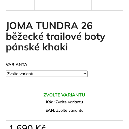
a
j
í
JOMA TUNDRA 26
t
běžecké trailové boty
?
pánské khaki
VARIANTA
HLEDAT
D
ZVOLTE VARIANTU
o
Kód:
Zvolte variantu
p
o
EAN:
Zvolte variantu
r
u
1 690 Kč