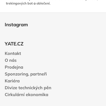
trekingových bot
a
oblečení
.
Z
á
Instagram
p
a
t
YATE.CZ
í
Kontakt
O nás
Prodejna
Sponzoring, partneři
Kariéra
Divize technických pěn
Cirkulární ekonomika