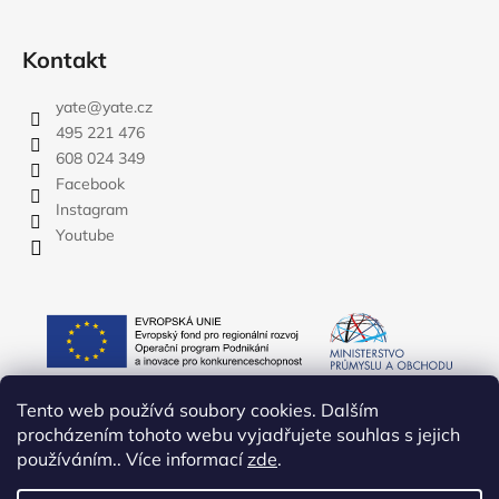
Kontakt
yate
@
yate.cz
495 221 476
608 024 349
Facebook
Instagram
Youtube
Tento web používá soubory cookies. Dalším
procházením tohoto webu vyjadřujete souhlas s jejich
používáním.. Více informací
zde
.