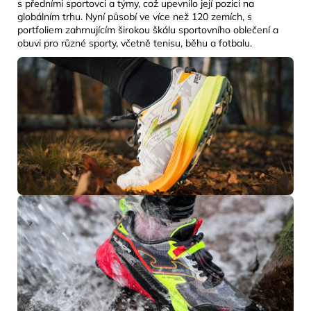
s předními sportovci a týmy, což upevnilo její pozici na
globálním trhu. Nyní působí ve více než 120 zemích, s
portfoliem zahrnujícím širokou škálu sportovního oblečení a
obuvi pro různé sporty, včetně tenisu, běhu a fotbalu.