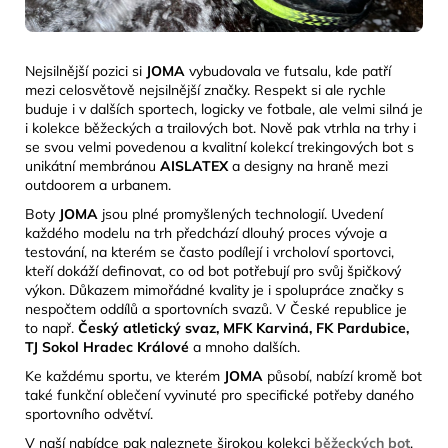
Nejsilnější pozici si
JOMA
vybudovala ve futsalu, kde patří
mezi celosvětově nejsilnější značky. Respekt si ale rychle
buduje i v dalších sportech, logicky ve fotbale, ale velmi silná je
i kolekce běžeckých a trailových bot. Nově pak vtrhla na trhy i
se svou velmi povedenou a kvalitní kolekcí trekingových bot s
unikátní membránou
AISLATEX
a designy na
hraně mezi
outdoorem a urbanem.
Boty
JOMA
jsou plné promyšlených technologií. Uvedení
každého modelu na trh předchází dlouhý proces vývoje a
testování, na kterém se často podílejí i vrcholoví sportovci,
kteří dokáží definovat, co od bot potřebují pro svůj špičkový
výkon. Důkazem mimořádné kvality je i spolupráce značky s
nespočtem oddílů a sportovních svazů. V České republice je
to např.
Český atletický svaz, MFK Karviná, FK Pardubice,
TJ Sokol Hradec Králové
a mnoho dalších.
Ke každému sportu, ve kterém
JOMA
působí, nabízí kromě bot
také funkční oblečení vyvinuté pro specifické potřeby daného
sportovního odvětví.
V naší nabídce pak naleznete širokou kolekci
běžeckých bot
,