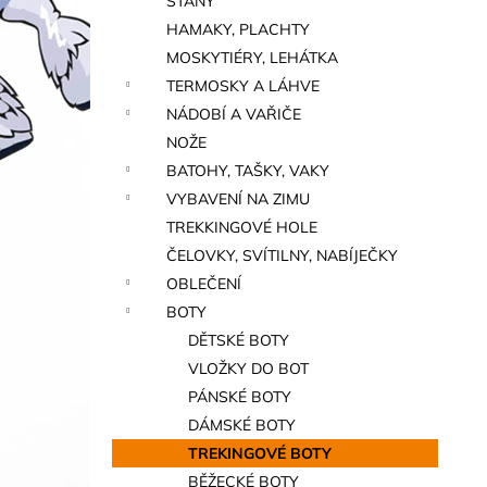
STANY
a
HAMAKY, PLACHTY
n
MOSKYTIÉRY, LEHÁTKA
e
TERMOSKY A LÁHVE
l
NÁDOBÍ A VAŘIČE
NOŽE
BATOHY, TAŠKY, VAKY
VYBAVENÍ NA ZIMU
TREKKINGOVÉ HOLE
ČELOVKY, SVÍTILNY, NABÍJEČKY
OBLEČENÍ
BOTY
DĚTSKÉ BOTY
VLOŽKY DO BOT
PÁNSKÉ BOTY
DÁMSKÉ BOTY
TREKINGOVÉ BOTY
BĚŽECKÉ BOTY