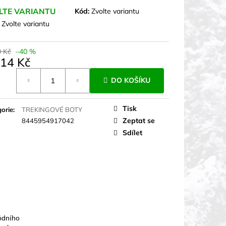
LTE VARIANTU
Kód:
Zvolte variantu
:
Zvolte variantu
0 Kč
–40 %
314 Kč
á
DO KOŠÍKU
Tisk
orie
:
TREKINGOVÉ BOTY
Zeptat se
8445954917042
Sdílet
ódního