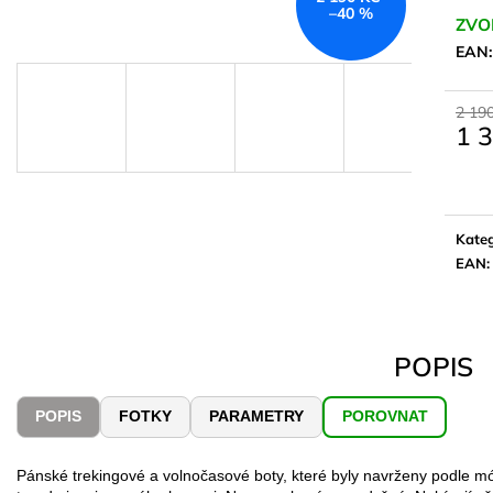
–40 %
ZVO
EAN
2 19
1 
Měrn
cena:
Kateg
EAN
:
POPIS
POPIS
FOTKY
PARAMETRY
POROVNAT
Pánské trekingové a volnočasové boty, které byly navrženy podle m