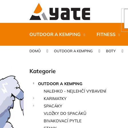
K
Přejít
na
o
obsah
Zpět
Zpět
š
do
do
í
k
obchodu
obchodu
OUTDOOR A KEMPING
FITNESS
DOMŮ
OUTDOOR A KEMPING
BOTY
P
o
Kategorie
Přeskočit
s
kategorie
t
OUTDOOR A KEMPING
r
CARNOSPORT GEL 100 ML
NALEHKO - NEJLEHČÍ VYBAVENÍ
a
899 Kč
KARIMATKY
n
SPACÁKY
n
VLOŽKY DO SPACÁKŮ
í
BIVAKOVACÍ PYTLE
p