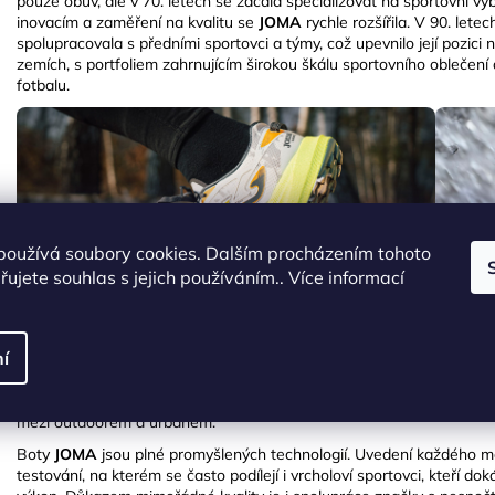
pouze obuv, ale v 70. letech se začala specializovat na sportovní v
inovacím a zaměření na kvalitu se
JOMA
rychle rozšířila. V 90. lete
spolupracovala s předními sportovci a týmy, což upevnilo její pozici 
zemích, s portfoliem zahrnujícím širokou škálu sportovního oblečení 
fotbalu.
používá soubory cookies. Dalším procházením tohoto
ujete souhlas s jejich používáním.. Více informací
í
Nejsilnější pozici si
JOMA
vybudovala ve futsalu, kde patří mezi celos
buduje i v dalších sportech, logicky ve fotbale, ale velmi silná je i 
trhy i se svou velmi povedenou a kvalitní kolekcí trekingových bot
mezi outdoorem a urbanem.
Boty
JOMA
jsou plné promyšlených technologií. Uvedení každého mo
testování, na kterém se často podílejí i vrcholoví sportovci, kteří dok