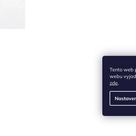
Tento web 
webu vyjadř
zde
.
Nastaven