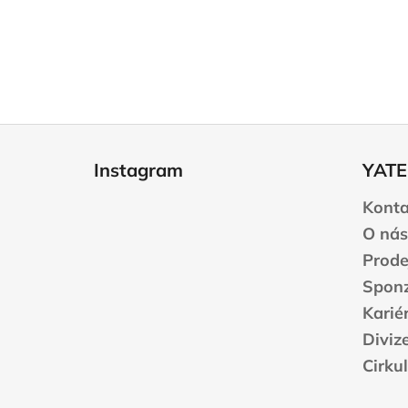
Z
á
Instagram
YATE
p
a
Konta
t
O nás
í
Prode
Sponz
Karié
Diviz
Cirku