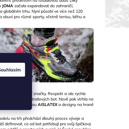
ybavení, především na fotbalovou obuv. Díky
ch
JOMA
začala expandovat do zahraničí,
na globálním trhu. Nyní působí ve více než 120
a obuvi pro různé sporty, včetně tenisu, běhu a
Souhlasím
větově nejsilnější značky. Respekt si ale rychle
kolekce běžeckých a trailových bot. Nově pak vtrhla na
 s unikátní membránou
AISLATEX
a designy na
hraně
delu na trh předchází dlouhý proces vývoje a
áží definovat, co od bot potřebují pro svůj špičkový