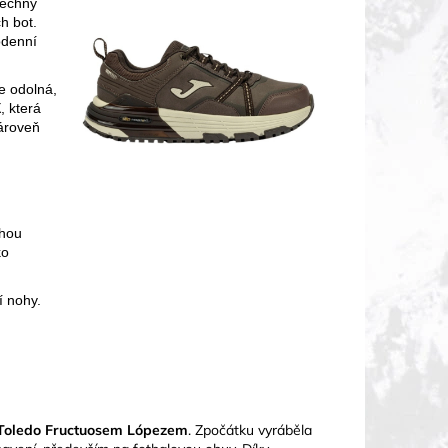
šechny
h bot.
odenní
je odolná,
X
, která
zároveň
uhou
ko
 nohy.
e Toledo Fructuosem Lópezem
. Zpočátku vyráběla