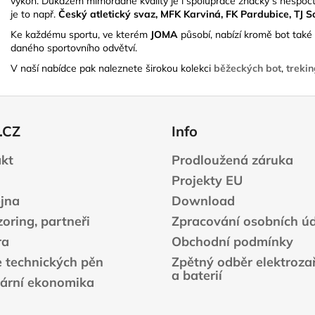
výkon. Důkazem mimořádné kvality je i spolupráce značky s nespočt
je to např.
Český atletický svaz, MFK Karviná, FK Pardubice, TJ 
Ke každému sportu, ve kterém
JOMA
působí, nabízí kromě bot také 
daného sportovního odvětví.
V naší nabídce pak naleznete širokou kolekci
běžeckých bot
,
treki
.CZ
Info
kt
Prodloužená záruka
Projekty EU
jna
Download
oring, partneři
Zpracování osobních ú
ra
Obchodní podmínky
e technických pěn
Zpětný odběr elektrozař
a baterií
lární ekonomika