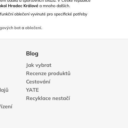
em oddílů a sportovních svazů. V České republice
Sokol Hradec Králové
a mnoho dalších.
funkční oblečení vyvinuté pro specifické potřeby
ngových bot
a
oblečení
.
Blog
Jak vybrat
Recenze produktů
Cestování
dajů
YATE
Recyklace nestačí
ízení