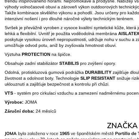
trendu inspirovaného horami. Nepromokavé a prodyšné. Nabízejí v
výhody volnočasové obuvi a zároveň výkon outdoorových technickýc
Takže kombinace skvělého výkonu a pohodlí. Jsou určeny pro každ
intenzivní nošení i pro dlouhé náročné výlety technickým terénem.
Svršek je převážně vyroben z vysoce kvalitní syntetické kůže, která 
lehká a flexibilní. Uvnitř je použita voděodolná membrána
AISLATE
poskytuje vysokou úroveň nepropustnosti, udržuje nohu v suchu a 
umožňuje odvod potu, aniž by zvyšovala hmotnost obuvi.
Výztuha
PROTECTION
na špičce.
Obsahuje zadní stabilizátor
STABILIS
pro zvýšení opory.
Odolná, protiskluzová gumová podrážka
DURABILITY
zajišťuje dlo
životnost a odolnost boty. Technologie
SLIP RESISTANT
snižuje rizi
uklouznutí a zajišťuje bezpečnost a kontrolu při chůzi.
VTS
- systém pro cirkulaci vzduchu a zamezení nadměrnému pocení
Výrobce:
JOMA
Záruční doba:
24 měsíců
ZNAČKA
JOMA
byla založena v roce
1965
ve španělském městě
Portillo d