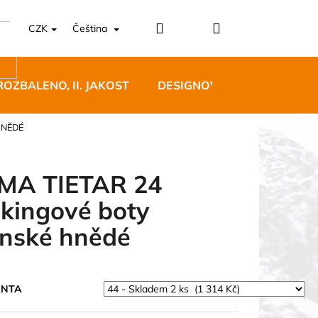
Přihlášení
Nákupní
CZK
Čeština
košík
ROZBALENO, II. JAKOST
DESIGNOVÝ NÁBYTEK
HNĚDÉ
MA TIETAR 24
ekingové boty
5 BĚŽECKÉ TRAILOVÉ
nské hnědé
BLUE
 Kč
ANTA