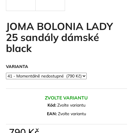
a
j
í
JOMA BOLONIA LADY
t
25 sandály dámské
?
black
VARIANTA
HLEDAT
D
ZVOLTE VARIANTU
o
Kód:
Zvolte variantu
p
o
EAN:
Zvolte variantu
r
u
790 Kč