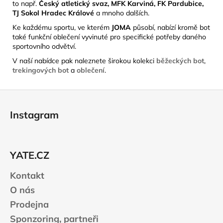
to např.
Český atletický svaz, MFK Karviná, FK Pardubice,
TJ Sokol Hradec Králové
a mnoho dalších.
Ke každému sportu, ve kterém
JOMA
působí, nabízí kromě bot
také funkční oblečení vyvinuté pro specifické potřeby daného
sportovního odvětví.
V naší nabídce pak naleznete širokou kolekci
běžeckých bot
,
trekingových bot
a
oblečení
.
Z
á
Instagram
p
a
t
YATE.CZ
í
Kontakt
O nás
Prodejna
Sponzoring, partneři