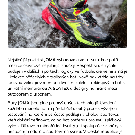
Nejsilnější pozici si
JOMA
vybudovala ve futsalu, kde patří
mezi celosvětově nejsilnější značky. Respekt si ale rychle
buduje i v dalších sportech, logicky ve fotbale, ale velmi silná je
i kolekce běžeckých a trailových bot. Nově pak vtrhla na trhy i
se svou velmi povedenou a kvalitní kolekcí trekingových bot s
unikátní membránou
AISLATEX
a designy na
hraně mezi
outdoorem a urbanem.
Boty
JOMA
jsou plné promyšlených technologií. Uvedení
každého modelu na trh předchází dlouhý proces vývoje a
testování, na kterém se často podílejí i vrcholoví sportovci,
kteří dokáží definovat, co od bot potřebují pro svůj špičkový
výkon. Důkazem mimořádné kvality je i spolupráce značky s
nespočtem oddílů a sportovních svazů. V České republice je