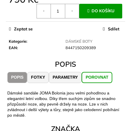
č
Měrná
u
DO KOŠÍKU
cena:
j
e
m
Zeptat se
Sdílet
e
Kategorie
:
DÁMSKÉ BOTY
EAN
:
8447150209389
LAKEN
LÁHEV
HLINÍK
POPIS
FUTURA
1500
ML
POPIS
FOTKY
PARAMETRY
POROVNAT
MODRÁ
379
Kč
Dámské sandále JOMA Bolonia jsou velmi pohodlnou a
elegantní letní volbou. Díky třem suchým zipům se snadno
přizpůsobí noze, aby pevně držely na noze. Lze v nich
zvládnout i delší výlety a tůry, stejně jako celodenní pobíhání
po městě.
ZNAČKA