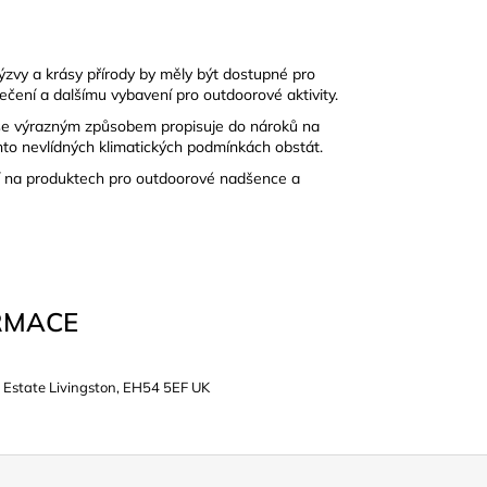
ýzvy a krásy přírody by měly být dostupné pro
blečení a dalšímu vybavení pro outdoorové aktivity.
í se výrazným způsobem propisuje do nároků na
hto nevlídných klimatických podmínkách obstát.
jí na produktech pro outdoorové nadšence a
RMACE
 Estate Livingston, EH54 5EF UK