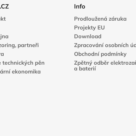
.CZ
Info
kt
Prodloužená záruka
Projekty EU
jna
Download
oring, partneři
Zpracování osobních ú
ra
Obchodní podmínky
e technických pěn
Zpětný odběr elektrozař
a baterií
lární ekonomika