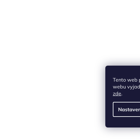
Tento web 
webu vyjadř
zde
.
Nastaven