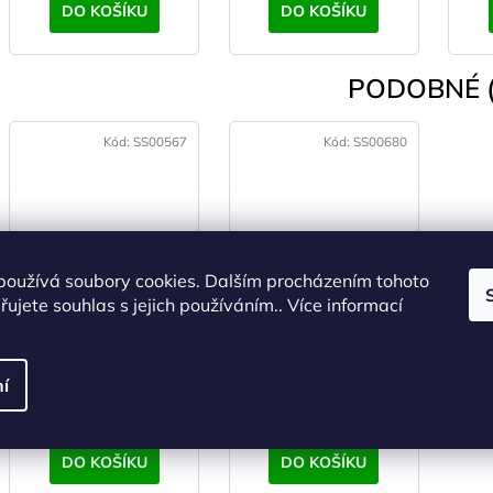
DO KOŠÍKU
DO KOŠÍKU
PODOBNÉ (
Kód:
SS00567
Kód:
SS00680
používá soubory cookies. Dalším procházením tohoto
HIGHLANDER
HIGHLANDER
ujete souhlas s jejich používáním.. Více informací
Condor Nářadí
Wolverine Skládací
pilka
SKLADEM
(>5 ks)
SKLADEM
(>5 ks)
í
587 Kč bez DPH
240 Kč bez DPH
710 Kč
290 Kč
DO KOŠÍKU
DO KOŠÍKU