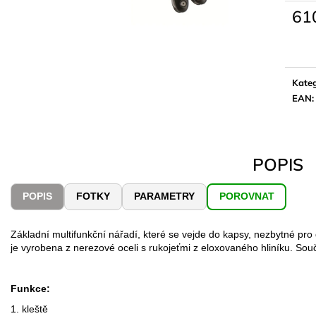
61
Měrn
cena:
Kateg
EAN
:
POPIS
POPIS
FOTKY
PARAMETRY
POROVNAT
Základní multifunkční nářadí, které se vejde do kapsy, nezbytné pr
je vyrobena z nerezové oceli s rukojeťmi z eloxovaného hliníku. So
Funkce:
1. kleště