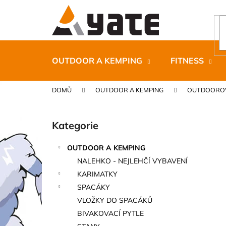
K
Přejít
na
o
obsah
Zpět
Zpět
š
do
do
í
k
obchodu
obchodu
OUTDOOR A KEMPING
FITNESS
DOMŮ
OUTDOOR A KEMPING
OUTDOOROV
P
o
Kategorie
Přeskočit
s
kategorie
t
OUTDOOR A KEMPING
r
CARNOSPORT GEL 100 ML
NALEHKO - NEJLEHČÍ VYBAVENÍ
a
899 Kč
KARIMATKY
n
SPACÁKY
n
VLOŽKY DO SPACÁKŮ
í
BIVAKOVACÍ PYTLE
p