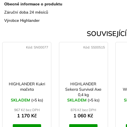
Obecné informace o produktu
Záruční doba 24 měsíců
Výrobce Highlander
SOUVISEJÍCÍ 
Kód:
SN00077
Kód:
SS00515
HIGHLANDER Kukri
HIGHLANDER
mačeta
Sekera Survival Axe
Wo
0,4 kg
SKLADEM
(>5 ks)
SKLADEM
(>5 ks)
S
967 Kč bez DPH
876 Kč bez DPH
1 170 Kč
1 060 Kč