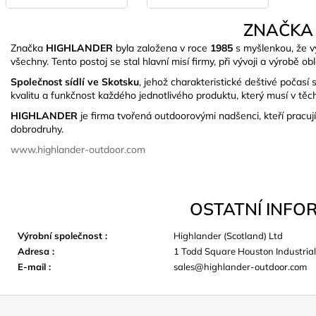
ZNAČKA
Značka
HIGHLANDER
byla založena v roce
1985
s myšlenkou, že v
všechny. Tento postoj se stal hlavní misí firmy, při vývoji a výrobě o
Společnost sídlí ve Skotsku
, jehož charakteristické deštivé počas
kvalitu a funkčnost každého jednotlivého produktu, který musí v těc
HIGHLANDER
je firma tvořená outdoorovými nadšenci, kteří pracu
dobrodruhy.
www.highlander-outdoor.com
OSTATNÍ INFO
Výrobní společnost
:
Highlander (Scotland) Ltd
Adresa
:
1 Todd Square Houston Industrial
E-mail
:
sales@highlander-outdoor.com