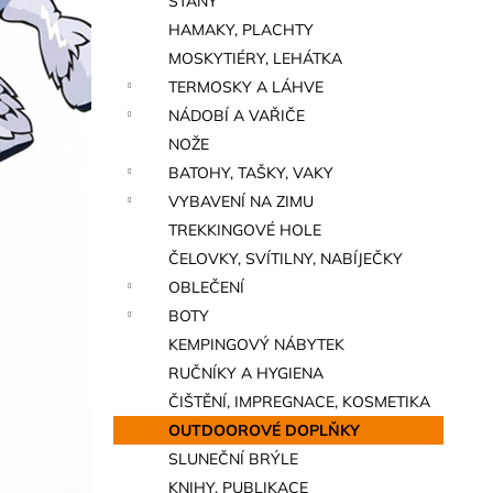
STANY
a
HAMAKY, PLACHTY
n
MOSKYTIÉRY, LEHÁTKA
e
TERMOSKY A LÁHVE
l
NÁDOBÍ A VAŘIČE
NOŽE
BATOHY, TAŠKY, VAKY
VYBAVENÍ NA ZIMU
TREKKINGOVÉ HOLE
ČELOVKY, SVÍTILNY, NABÍJEČKY
OBLEČENÍ
BOTY
KEMPINGOVÝ NÁBYTEK
RUČNÍKY A HYGIENA
ČIŠTĚNÍ, IMPREGNACE, KOSMETIKA
OUTDOOROVÉ DOPLŇKY
SLUNEČNÍ BRÝLE
KNIHY, PUBLIKACE