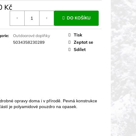
0 Kč
á
DO KOŠÍKU
Tisk
orie
:
Outdoorové doplňky
Zeptat se
5034358230289
Sdílet
o drobné opravy doma i v přírodě. Pevná konstrukce
učástí je polyamidové pouzdro na opasek.