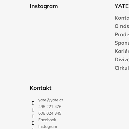
á
Instagram
YATE
p
a
Konta
t
O nás
í
Prode
Sponz
Karié
Diviz
Cirku
Kontakt
yate
@
yate.cz
495 221 476
608 024 349
Facebook
Instagram