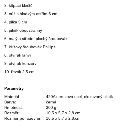
2. štípací kleště
3. nůž s hladkým ostřím 6 cm
4. pilka 5 cm
5. pilník oboustranný
6. malý a střední plochý šroubovák
7. křížový šroubovák Phillips
8. otvírák lahví
9. otvírák konzerv
10. řezák 2,5 cm
Parametry
Materiál:
420A nerezová ocel, eloxovaný hliník
Barva:
černá
Hmotnost:
300 g
Rozměr:
10,5 x 5,7 x 2,8 cm
Rozměr po rozevření:
16,5 x 5,7 x 2,8,cm