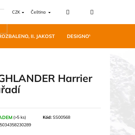
Přihlášení
Nákupní
CZK
Čeština
košík
ROZBALENO, II. JAKOST
DESIGNOVÝ NÁBYTEK
GHLANDER Harrier
řadí
5 BĚŽECKÉ TRAILOVÉ
BLUE
 Kč
ADEM
(>5 ks)
Kód:
SS00568
5034358230289