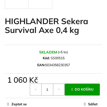
a
j
í
HIGHLANDER Sekera
t
Survival Axe 0,4 kg
?
SKLADEM
(>5 ks)
HLEDAT
Kód:
SS00515
EAN:
5034358230357
D
1 060 Kč
o
Měrná
p
DO KOŠÍKU
cena:
o
r
u
Zeptat se
Sdílet