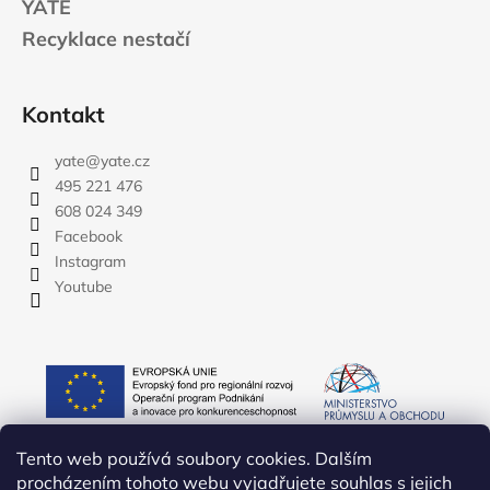
YATE
Recyklace nestačí
Kontakt
yate
@
yate.cz
495 221 476
608 024 349
Facebook
Instagram
Youtube
Tento web používá soubory cookies. Dalším
procházením tohoto webu vyjadřujete souhlas s jejich