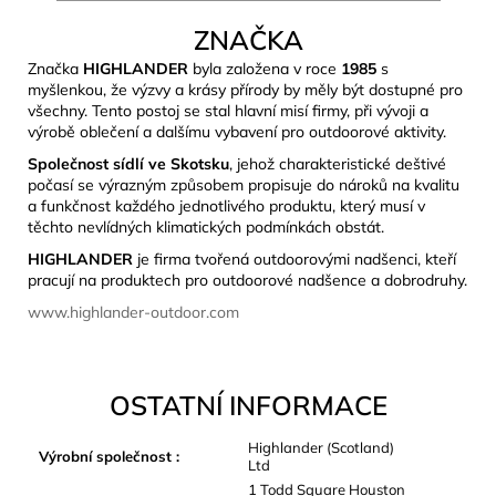
ZNAČKA
Značka
HIGHLANDER
byla založena v roce
1985
s
myšlenkou, že výzvy a krásy přírody by měly být dostupné pro
všechny. Tento postoj se stal hlavní misí firmy, při vývoji a
výrobě oblečení a dalšímu vybavení pro outdoorové aktivity.
Společnost sídlí ve Skotsku
, jehož charakteristické deštivé
počasí se výrazným způsobem propisuje do nároků na kvalitu
a funkčnost každého jednotlivého produktu, který musí v
těchto nevlídných klimatických podmínkách obstát.
HIGHLANDER
je firma tvořená outdoorovými nadšenci, kteří
pracují na produktech pro outdoorové nadšence a dobrodruhy.
www.highlander-outdoor.com
OSTATNÍ INFORMACE
Highlander (Scotland)
Výrobní společnost
:
Ltd
1 Todd Square Houston