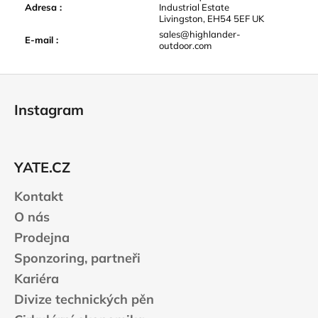
Adresa
:
Industrial Estate
Livingston, EH54 5EF UK
sales@highlander-
E-mail
:
outdoor.com
Z
á
Instagram
p
a
t
YATE.CZ
í
Kontakt
O nás
Prodejna
Sponzoring, partneři
Kariéra
Divize technických pěn