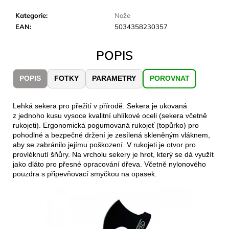
č
u
Kategorie
:
Nože
j
EAN
:
5034358230357
e
m
POPIS
e
POPIS
FOTKY
PARAMETRY
POROVNAT
JOMA
SIERRA
25
Lehká sekera pro přežití v přírodě. Sekera je ukovaná
BĚŽECKÉ
z jednoho kusu vysoce kvalitní uhlíkové oceli (sekera včetně
TRAILOVÉ
rukojeti). Ergonomická pogumovaná rukojeť (topůrko) pro
BOTY
pohodlné a bezpečné držení je zesílená skleněným vláknem,
PÁNSKÉ
aby se zabránilo jejímu poškození. V rukojeti je otvor pro
BLUE
provléknutí šňůry. Na vrcholu sekery je hrot, který se dá využít
1
jako dláto pro přesné opracování dřeva. Včetně nylonového
603
pouzdra s připevňovací smyčkou na opasek.
Kč
Původně:
2
290
Kč