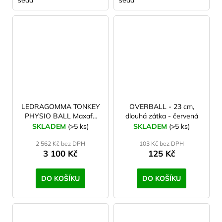
šedá
šedá
100 cm
1
105 cm
2
120 cm
3
24 cm
1
LEDRAGOMMA TONKEY
OVERBALL - 23 cm,
PHYSIO BALL Maxafe
dlouhá zátka - červená
120 cm šedá
SKLADEM
(>5 ks)
SKLADEM
(>5 ks)
2 562 Kč bez DPH
103 Kč bez DPH
3 100 Kč
125 Kč
DO KOŠÍKU
DO KOŠÍKU