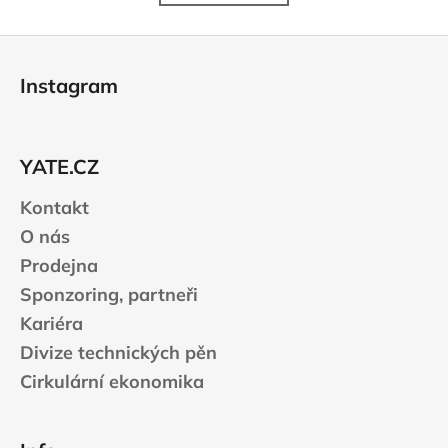
l
k
o
á
Z
v
d
á
á
a
Instagram
n
c
p
í
í
a
p
t
r
YATE.CZ
í
v
k
Kontakt
y
O nás
v
Prodejna
ý
p
Sponzoring, partneři
i
Kariéra
s
Divize technických pěn
u
Cirkulární ekonomika