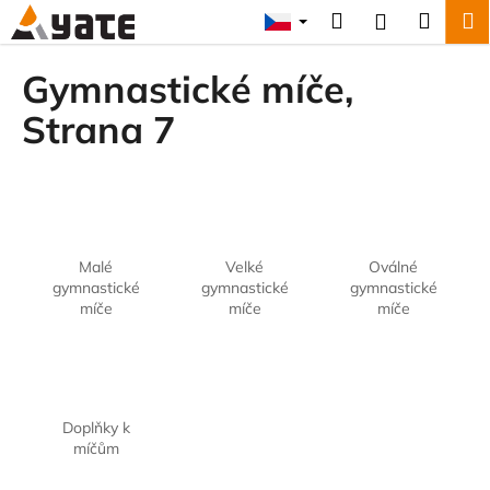
K
Přejít
Hledat
Náku
M
Přihlášení
na
o
obsah
Zpět
Zpět
košík
š
Gymnastické míče
,
í
C
Strana 7
k
o
p
o
t
ř
Malé
Velké
Oválné
e
gymnastické
gymnastické
gymnastické
míče
míče
míče
b
u
j
e
t
Doplňky k
míčům
e
n