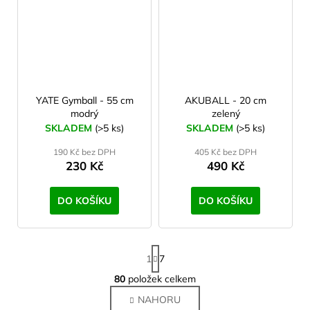
YATE Gymball - 55 cm
AKUBALL - 20 cm
modrý
zelený
SKLADEM
(>5 ks)
SKLADEM
(>5 ks)
190 Kč bez DPH
405 Kč bez DPH
230 Kč
490 Kč
DO KOŠÍKU
DO KOŠÍKU
S
1
7
t
r
80
položek celkem
O
á
v
NAHORU
n