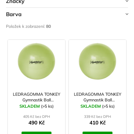
Značky
9 cm
2
Gymnic
Barva
13 cm
2
Ledragomma
Položek k zobrazení:
80
MVS
červená
9
15 cm
1
YATE
V
modrá
13
17 cm
1
ý
p
zelená
12
18 cm
1
i
s
20 cm
oranžová
2
1
p
r
22 cm
2
šedá
12
o
LEDRAGOMMA TONKEY
LEDRAGOMMA TONKEY
Gymnastik Ball
Gymnastik Ball
23 cm
d
6
žlutá
3
BioBased 53 cm
BioBased 42 cm
SKLADEM
(>5 ks)
SKLADEM
(>5 ks)
u
limetková
limetková
26 cm
5
405 Kč bez DPH
339 Kč bez DPH
k
růžová
1
490 Kč
410 Kč
t
30 cm
2
fialová
5