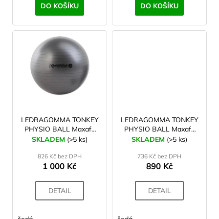
ů
DO KOŠÍKU
DO KOŠÍKU
40 cm
1
smetanová
1
42 cm
2
bílá
1
45 cm
2
53 cm
2
55 cm
5
LEDRAGOMMA TONKEY
LEDRAGOMMA TONKEY
PHYSIO BALL Maxafe
PHYSIO BALL Maxafe
65 cm
8
95 cm
85 cm
SKLADEM
(>5 ks)
SKLADEM
(>5 ks)
826 Kč bez DPH
736 Kč bez DPH
75 cm
3
1 000 Kč
890 Kč
85 cm
3
DETAIL
DETAIL
95 cm
3