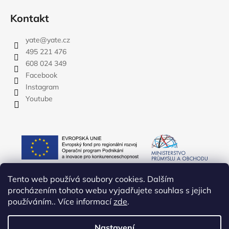
Kontakt
yate
@
yate.cz
495 221 476
608 024 349
Facebook
Instagram
Youtube
Tento web používá soubory cookies. Dalším
procházením tohoto webu vyjadřujete souhlas s jejich
používáním.. Více informací
zde
.
Nastavení