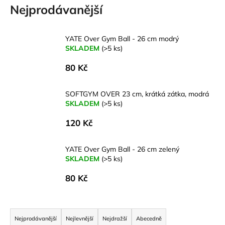
Nejprodávanější
a
j
í
YATE Over Gym Ball - 26 cm modrý
SKLADEM
(>5 ks)
t
?
80 Kč
SOFTGYM OVER 23 cm, krátká zátka, modrá
SKLADEM
(>5 ks)
HLEDAT
120 Kč
YATE Over Gym Ball - 26 cm zelený
D
SKLADEM
(>5 ks)
o
80 Kč
p
o
r
Ř
u
a
Nejprodávanější
Nejlevnější
Nejdražší
Abecedně