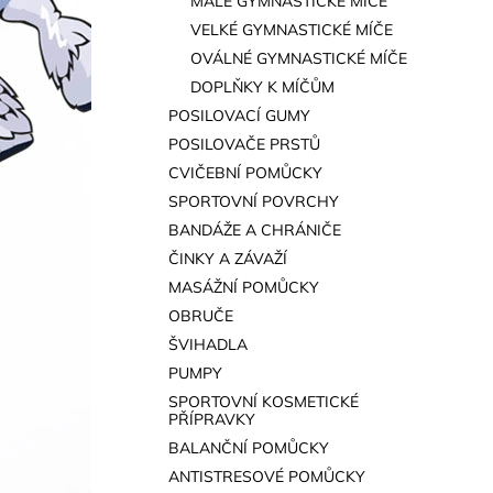
MALÉ GYMNASTICKÉ MÍČE
a
VELKÉ GYMNASTICKÉ MÍČE
n
OVÁLNÉ GYMNASTICKÉ MÍČE
e
DOPLŇKY K MÍČŮM
l
POSILOVACÍ GUMY
POSILOVAČE PRSTŮ
CVIČEBNÍ POMŮCKY
SPORTOVNÍ POVRCHY
BANDÁŽE A CHRÁNIČE
ČINKY A ZÁVAŽÍ
MASÁŽNÍ POMŮCKY
OBRUČE
ŠVIHADLA
PUMPY
SPORTOVNÍ KOSMETICKÉ
PŘÍPRAVKY
BALANČNÍ POMŮCKY
ANTISTRESOVÉ POMŮCKY