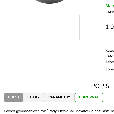
SKL
EAN
1 
Měrn
cena:
Kateg
EAN
:
Barv
Zobr
POPIS
POPIS
FOTKY
PARAMETRY
POROVNAT
Povrch gymnastických míčů řady PhysioBall Maxafe® je obzvláště h