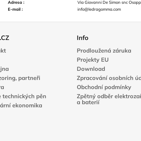
Adresa
:
Via Giovanni De Simon snc Osop
E-mail
:
info@ledragomma.com
.CZ
Info
kt
Prodloužená záruka
Projekty EU
jna
Download
oring, partneři
Zpracování osobních ú
ra
Obchodní podmínky
e technických pěn
Zpětný odběr elektrozař
a baterií
lární ekonomika