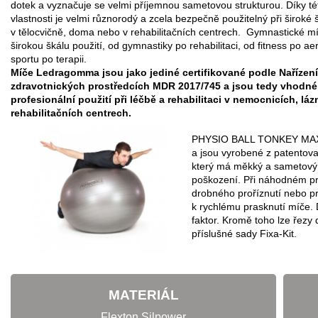
dotek a vyznačuje se velmi příjemnou sametovou strukturou. Díky té
vlastnosti je velmi různorodý a zcela bezpečně použitelný při široké š
v tělocvičně, doma nebo v rehabilitačních centrech. Gymnastické m
širokou škálu použití, od gymnastiky po rehabilitaci, od fitness po ae
sportu po terapii.
Míče Ledragomma jsou jako jediné certifikované podle Nařízen
zdravotnických prostředcích MDR 2017/745 a jsou tedy vhodné
profesionální použití při léčbě a rehabilitaci v nemocnicích, láz
rehabilitačních centrech.
PHYSIO BALL TONKEY MAXA
a jsou vyrobené z patentov
který má měkký a sametový 
poškození. Při náhodném pr
drobného proříznutí nebo p
k rychlému prasknutí míče. D
faktor. Kromě toho lze řez
příslušné sady Fixa-Kit.
MATERIÁL
Flexton Silpower