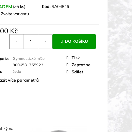
ADEM
(>5 ks)
Kód:
SA04846
:
Zvolte variantu
000 Kč
á
DO KOŠÍKU
Tisk
orie
:
Gymnastické míče
Zeptat se
8006531755923
a
:
šedá
Sdílet
azit více parametrů
ebký na