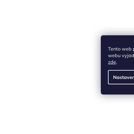
Tento web 
webu vyjadř
zde
.
Nastaven