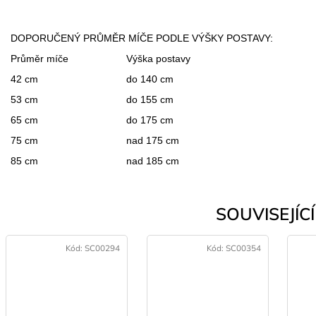
DOPORUČENÝ PRŮMĚR MÍČE PODLE VÝŠKY POSTAVY:
Průměr míče
Výška postavy
42 cm
do 140 cm
53 cm
do 155 cm
65 cm
do 175 cm
75 cm
nad 175 cm
85 cm
nad 185 cm
SOUVISEJÍCÍ 
Kód:
SC00294
Kód:
SC00354