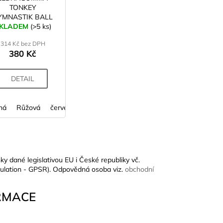
TONKEY
YMNASTIK BALL
KLADEM
Maxafe 42 cm
(>5 ks)
314 Kč bez DPH
380 Kč
DETAIL
ná
ová
Růžová
limetková
červená
oranžová
fialová
modrá
limetková
smetanová
oranžová
šedá
modrá
ky dané legislativou EU i České republiky vč.
ulation - GPSR). Odpovědná osoba viz.
obchodní
RMACE