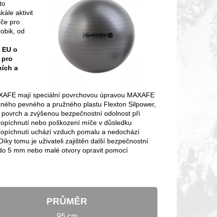
to
kále aktivit
íče pro
robik, od
í EU o
 pro
ních a
FE mají speciální povrchovou úpravou MAXAFE
aného pevného a pružného plastu Flexton Silpower,
povrch a zvýšenou bezpečnostní odolnost při
opíchnutí nebo poškození míče v důsledku
ropíchnutí uchází vzduch pomalu a nedochází
íky tomu je uživateli zajištěn další bezpečnostní
y do 5 mm nebo malé otvory opravit pomocí
PRŮMĚR
95 cm