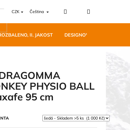
Přihlášení
Nákupní
CZK
Čeština
košík
ROZBALENO, II. JAKOST
DESIGNOVÝ NÁBYTEK
EDRAGOMMA
NKEY PHYSIO BALL
5 BĚŽECKÉ TRAILOVÉ
xafe 95 cm
BLUE
 Kč
ANTA