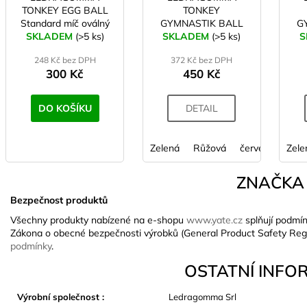
TONKEY EGG BALL
TONKEY
Standard míč oválný
GYMNASTIK BALL
G
SKLADEM
18x36 cm modrá
(>5 ks)
SKLADEM
Maxafe 53 cm
(>5 ks)
S
248 Kč bez DPH
372 Kč bez DPH
300 Kč
450 Kč
DO KOŠÍKU
DETAIL
Zelená
Růžová
červená
Zele
fial
ZNAČKA
Bezpečnost produktů
Všechny produkty nabízené na e-shopu
www.yate.cz
splňují podmín
Zákona o obecné bezpečnosti výrobků (General Product Safety Reg
podmínky
.
OSTATNÍ INFO
Výrobní společnost
:
Ledragomma Srl