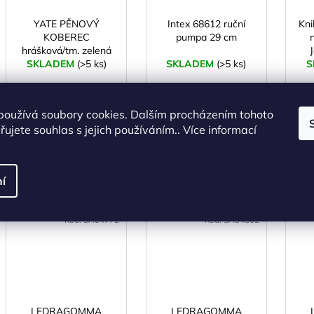
YATE PĚNOVÝ
Intex 68612 ruční
Kni
KOBEREC
pumpa 29 cm
hrášková/tm. zelená
SKLADEM
43x43x1,0 cm
(>5 ks)
SKLADEM
(>5 ks)
S
50 Kč bez DPH
132 Kč bez DPH
60 Kč
160 Kč
používá soubory cookies. Dalším procházením tohoto
ujete souhlas s jejich používáním.. Více informací
DO KOŠÍKU
DO KOŠÍKU
í
PODOBNÉ (
Kód:
SA04772
Kód:
SA04802
LEDRAGOMMA
LEDRAGOMMA