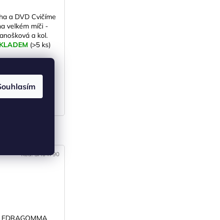
ha a DVD Cvičíme
na velkém míči -
Janošková a kol.
KLADEM
(>5 ks)
90 Kč bez DPH
90 Kč
Souhlasím
DO KOŠÍKU
3)
Kód:
SA04790
LEDRAGOMMA