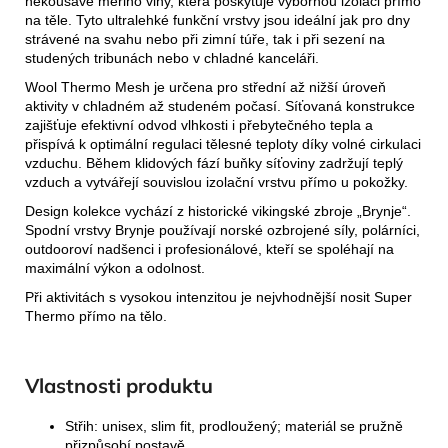
nekousavé merino vlny, která poskytuje výbornou izolaci přímo
na těle. Tyto ultralehké funkční vrstvy jsou ideální jak pro dny
strávené na svahu nebo při zimní túře, tak i při sezení na
studených tribunách nebo v chladné kanceláři.
Wool Thermo Mesh je určena pro střední až nižší úroveň
aktivity v chladném až studeném počasí. Síťovaná konstrukce
zajišťuje efektivní odvod vlhkosti i přebytečného tepla a
přispívá k optimální regulaci tělesné teploty díky volné cirkulaci
vzduchu. Během klidových fází buňky síťoviny zadržují teplý
vzduch a vytvářejí souvislou izolační vrstvu přímo u pokožky.
Design kolekce vychází z historické vikingské zbroje „Brynje“.
Spodní vrstvy Brynje používají norské ozbrojené síly, polárníci,
outdooroví nadšenci i profesionálové, kteří se spoléhají na
maximální výkon a odolnost.
Při aktivitách s vysokou intenzitou je nejvhodnější nosit Super
Thermo přímo na tělo.
Vlastnosti produktu
Střih: unisex, slim fit, prodloužený; materiál se pružně
přizpůsobí postavě