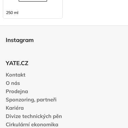
250 ml
Z
á
Instagram
p
a
t
YATE.CZ
í
Kontakt
O nás
Prodejna
Sponzoring, partneři
Kariéra
Divize technických pěn
Cirkulární ekonomika