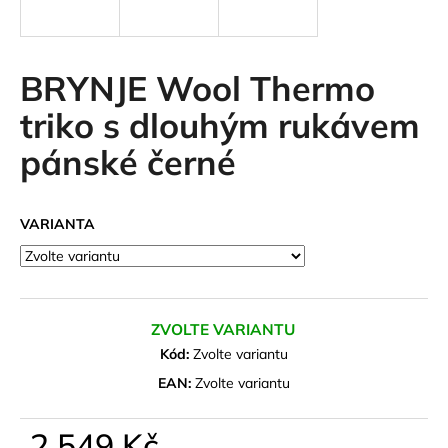
a
j
í
BRYNJE Wool Thermo
t
triko s dlouhým rukávem
?
pánské černé
VARIANTA
HLEDAT
D
ZVOLTE VARIANTU
o
Kód:
Zvolte variantu
p
o
EAN:
Zvolte variantu
r
u
2 549 Kč