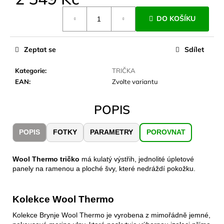
č
Měrná
u
DO KOŠÍKU
cena:
j
e
m
Zeptat se
Sdílet
e
Kategorie
:
TRIČKA
EAN
:
Zvolte variantu
JOMA
SIERRA
25
POPIS
BĚŽECKÉ
TRAILOVÉ
BOTY
POPIS
FOTKY
PARAMETRY
POROVNAT
PÁNSKÉ
BLUE
1
Wool Thermo tričko
má kulatý výstřih, jednolité úpletové
603
panely na ramenou a ploché švy, které nedráždí pokožku.
Kč
Původně:
2
Kolekce Wool Thermo
290
Kč
Kolekce Brynje Wool Thermo je vyrobena z mimořádně jemné,