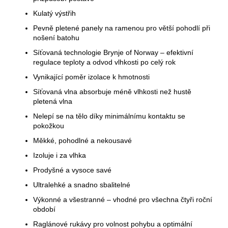
Kulatý výstřih
Pevně pletené panely na ramenou pro větší pohodlí při
nošení batohu
Síťovaná technologie Brynje of Norway – efektivní
regulace teploty a odvod vlhkosti po celý rok
Vynikající poměr izolace k hmotnosti
Síťovaná vlna absorbuje méně vlhkosti než hustě
pletená vlna
Nelepí se na tělo díky minimálnímu kontaktu se
pokožkou
Měkké, pohodlné a nekousavé
Izoluje i za vlhka
Prodyšné a vysoce savé
Ultralehké a snadno sbalitelné
Výkonné a všestranné – vhodné pro všechna čtyři roční
období
Raglánové rukávy pro volnost pohybu a optimální