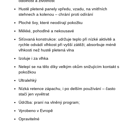
odolnost a životnost
Hustě pletené panely vpředu, vzadu, na vnitřních
stehnech a kolenou – chrání proti odírání
Ploché švy, které neodírají pokožku
Měkké, pohodlné a nekousavé
Síťovaná konstrukce: udržuje teplo při nízké aktivitě a
rychle odvádí vlhkost při vyšší zátěži; absorbuje méně
vlhkosti než hustě pletená vlna
Izoluje i za vlhka
Nelepí se na tělo díky velkým okům snižujícím kontakt s
pokožkou
Ultralehký
Nízká retence zápachu, i po delším používání – často
stačí jen vyvětrat
Údržba: praní na vlněný program;
Vyrobeno v Evropě
Opravitelné