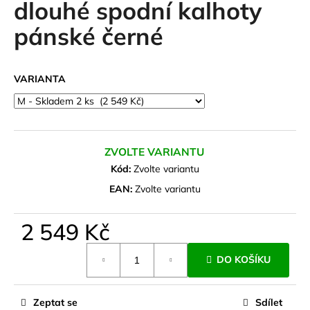
dlouhé spodní kalhoty
a
pánské černé
j
í
t
VARIANTA
?
ZVOLTE VARIANTU
HLEDAT
Kód:
Zvolte variantu
EAN:
Zvolte variantu
D
2 549 Kč
o
Měrná
p
DO KOŠÍKU
cena:
o
r
u
Zeptat se
Sdílet