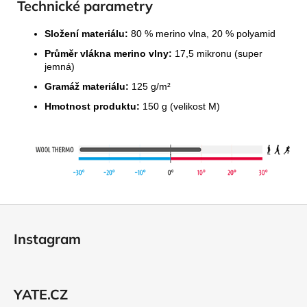
Technické parametry
Složení materiálu:
80 % merino vlna, 20 % polyamid
Průměr vlákna merino vlny:
17,5 mikronu (super
jemná)
Gramáž materiálu:
125 g/m²
Hmotnost produktu:
150 g (velikost M)
Z
á
Instagram
p
a
t
YATE.CZ
í