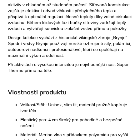
aktivity v chladném až studeném počasí. Síťovaná konstrukce
zajišťuje efektivní odvod vlhkosti i přebytečného tepla a
přispívá k optimální regulaci tělesné teploty díky volné cirkulaci
vzduchu. Během klidových fází buňky síťoviny zadržují teplý
vzduch a vytvářejí souvislou izolační vrstvu přímo u pokožky.
Design kolekce vychází z historické vikingské zbroje „Brynje“.
Spodní vrstvy Brynje používají norské ozbrojené síly, polárníci,
outdooroví nadšenci i profesionálové, kteří se spoléhají na
maximální výkon a odolnost.
Při aktivitách s vysokou intenzitou je nejvhodnější nosit Super
Thermo přímo na tělo.
Vlastnosti produktu
Velikost/Střih: Unisex, slim fit; materiál pružně kopíruje
tvar těla
Elastický pas: 4 cm široký pro pohodlné a bezpečné
nošení
Materiál: Merino vlna s přídavkem polyamidu pro vyšší