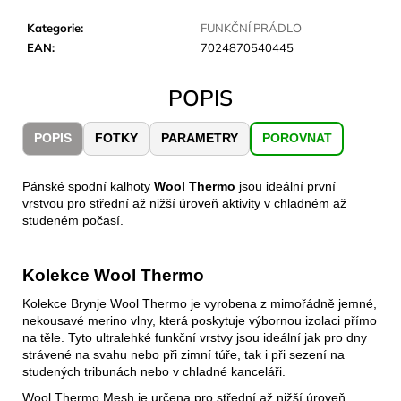
č
u
Kategorie
:
FUNKČNÍ PRÁDLO
j
EAN
:
7024870540445
e
m
POPIS
e
POPIS
FOTKY
PARAMETRY
POROVNAT
JOMA
SIERRA
25
Pánské spodní kalhoty
Wool Thermo
jsou ideální první
BĚŽECKÉ
vrstvou pro střední až nižší úroveň aktivity v chladném až
TRAILOVÉ
studeném počasí.
BOTY
PÁNSKÉ
BLUE
Kolekce Wool Thermo
1
603
Kolekce Brynje Wool Thermo je vyrobena z mimořádně jemné,
Kč
nekousavé merino vlny, která poskytuje výbornou izolaci přímo
Původně:
na těle. Tyto ultralehké funkční vrstvy jsou ideální jak pro dny
2
strávené na svahu nebo při zimní túře, tak i při sezení na
290
studených tribunách nebo v chladné kanceláři.
Kč
Wool Thermo Mesh je určena pro střední až nižší úroveň