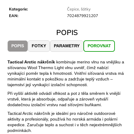
č
u
Kategorie
:
Čepice, šátky
j
EAN
:
7024879921207
e
m
POPIS
e
POPIS
FOTKY
PARAMETRY
POROVNAT
LAKEN
LÁHEV
HLINÍK
Tactical Arctic
nákrčník
kombinuje merino vlnu na vnějšku a
FUTURA
síťovanou Wool Thermo Light vlnu uvnitř, čímž nabízí
1500
vynikající poměr tepla k hmotnosti. Vnitřní síťovaná vrstva má
ML
minimální kontakt s pokožkou a zadržuje teplý vzduch –
MODRÁ
tajemství její vynikající izolační schopnosti.
379
Při vyšší aktivitě odvádí vlhkost a pot z těla směrem k vnější
Kč
vrstvě, která je absorbuje, odpařuje a zároveň vytváří
dodatečnou izolační vrstvu nad síťovými buňkami.
Tactical Arctic nákrčník je ideální pro náročné outdoorové
aktivity a profesionály, používá ho norská armáda i polární
expedice. Zaručuje teplo a suchost i v těch nejextrémnějších
podmínkách.