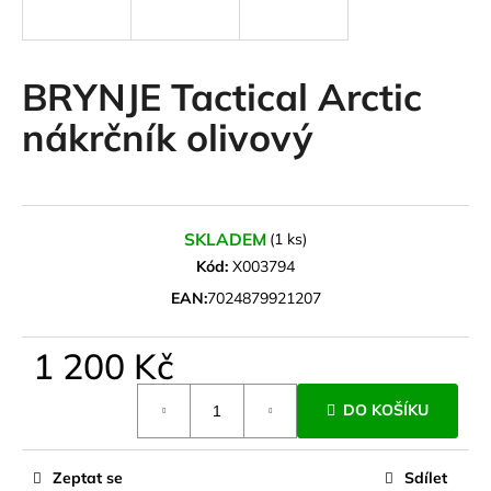
a
j
í
BRYNJE Tactical Arctic
t
nákrčník olivový
?
SKLADEM
(1 ks)
HLEDAT
Kód:
X003794
EAN:
7024879921207
D
1 200 Kč
o
Měrná
p
DO KOŠÍKU
cena:
o
r
u
Zeptat se
Sdílet