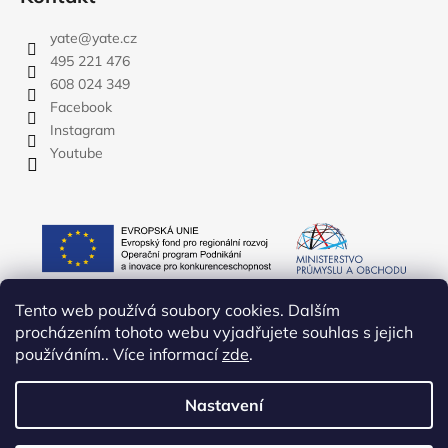
yate
@
yate.cz
495 221 476
608 024 349
Facebook
Instagram
Youtube
Tento web používá soubory cookies. Dalším
procházením tohoto webu vyjadřujete souhlas s jejich
používáním.. Více informací
zde
.
Nastavení
Vytvořil Shoptet