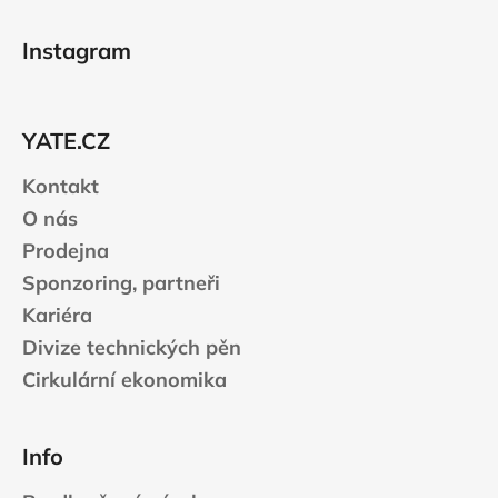
Z
á
Instagram
p
a
t
YATE.CZ
í
Kontakt
O nás
Prodejna
Sponzoring, partneři
Kariéra
Divize technických pěn
Cirkulární ekonomika
Info