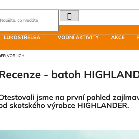
HLEDAT
Co potřebujete najít?
LUKOSTŘELBA
VODNÍ AKTIVITY
AKCE
Doporučujeme
DER VORLICH
Recenze - batoh HIGHLAND
Otestovali jsme na první pohled zají
LAKEN LÁHEV HLINÍK FUTURA 1500
JOMA SIERRA 2
ML MODRÁ
BOTY PÁNSKÉ 
od skotského výrobce HIGHLANDER.
379 Kč
1 603 Kč
Původně:
2 290