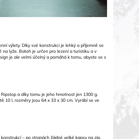
 výlety. Díky své konstrukci je lehký a příjemně se
 na lyže. Batoh je určen pro lezení a turistiku a v
esign je ale velmi účelný a pomáhá k tomu, abyste se s
ipstop a díky tomu je jeho hmotnost jen 1300 g.
ě 10 l, rozměry jsou 64 x 33 x 30 cm. Vyrábí se ve
onstrukcí – po stranách žádné velké kapsy na zip,