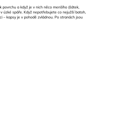
 k povrchu a když je v nich něco menšího (šátek,
i v úzké spáře. Když nepotřebujete co nejužší batoh,
ci – kapsy je v pohodě zvládnou. Po stranách jsou