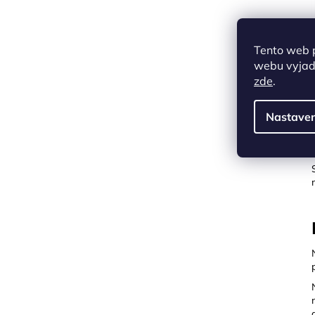
Tento web 
webu vyjadř
zde
.
Nastaven