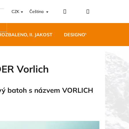
Přihlášení
Nákupní
CZK
Čeština
košík
ROZBALENO, II. JAKOST
DESIGNOVÝ NÁBYTEK
ER Vorlich
mavý batoh s názvem VORLICH
5 BĚŽECKÉ TRAILOVÉ
BLUE
 Kč