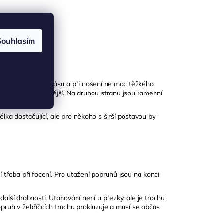
Souhlasím
ní. U bederního pásu a při nošení ne moc těžkého
pruhy byly pohodlnější. Na druhou stranu jsou ramenní
lka dostačující, ale pro někoho s širší postavou by
 třeba při focení. Pro utažení popruhů jsou na konci
další drobnosti. Utahování není u přezky, ale je trochu
popruh v žebříčcích trochu prokluzuje a musí se občas