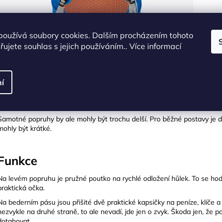
používá soubory cookies. Dalším procházením tohoto
ujete souhlas s jejich používáním.. Více informací
í
Ramenní i bederní popruhy jsou také jednoduché bez velkého polstrová
nákladu je to v pohodě, ale při vyšší zátěži by polstrované ramenní po
popruhy dobře tvarované, takže nikde nedřou a nepřekáží.
Samotné popruhy by ale mohly být trochu delší. Pro běžné postavy je dé
mohly být krátké.
Funkce
Na levém popruhu je pružné poutko na rychlé odložení hůlek. To se hodí
praktická očka.
Na bederním pásu jsou přišité dvě praktické kapsičky na peníze, klíče a 
nezvykle na druhé straně, to ale nevadí, jde jen o zvyk. Škoda jen, že 
dotahovat.