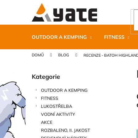
K
Přejít
na
o
obsah
Zpět
Zpět
š
do
do
í
k
obchodu
obchodu
OUTDOOR A KEMPING
FITNESS
DOMŮ
BLOG
RECENZE - BATOH HIGHLAN
P
o
Kategorie
Přeskočit
s
kategorie
t
OUTDOOR A KEMPING
r
CARNOSPORT GEL 100 ML
FITNESS
a
899 Kč
LUKOSTŘELBA
n
VODNÍ AKTIVITY
n
AKCE
í
ROZBALENO, II. JAKOST
p