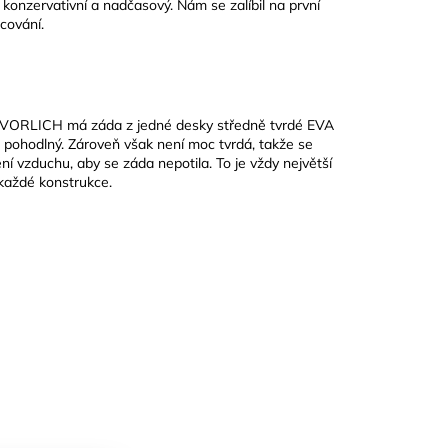
onzervativní a nadčasový. Nám se zalíbil na první
cování.
ní. VORLICH má záda z jedné desky středně tvrdé EVA
l pohodlný. Zároveň však není moc tvrdá, takže se
ní vzduchu, aby se záda nepotila. To je vždy největší
každé konstrukce.