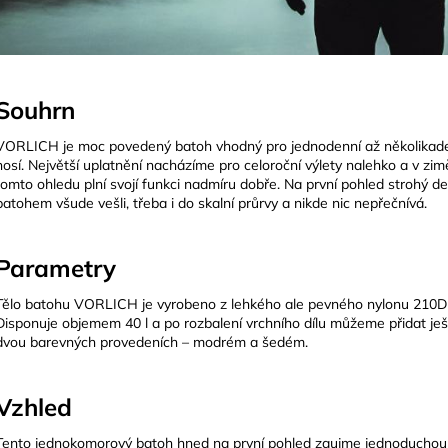
Souhrn
VORLICH je moc povedený batoh vhodný pro jednodenní až několikadenní
nosí. Největší uplatnění nacházíme pro celoroční výlety nalehko a v zimě
tomto ohledu plní svojí funkci nadmíru dobře. Na první pohled strohý d
batohem všude vešli, třeba i do skalní průrvy a nikde nic nepřečnívá.
Parametry
Tělo batohu VORLICH je vyrobeno z lehkého ale pevného nylonu 210D R
Disponuje objemem 40 l a po rozbalení vrchního dílu můžeme přidat ješt
dvou barevných provedeních – modrém a šedém.
Vzhled
Tento jednokomorový batoh hned na první pohled zaujme jednoduchou k