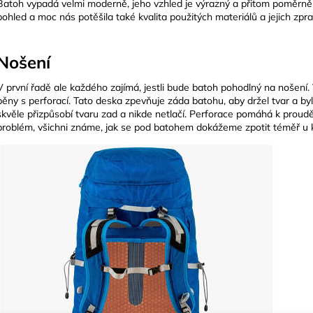
Batoh vypadá velmi moderně, jeho vzhled je výrazný a přitom poměrně k
pohled a moc nás potěšila také kvalita použitých materiálů a jejich zpra
Nošení
V první řadě ale každého zajímá, jestli bude batoh pohodlný na noše
pěny s perforací. Tato deska zpevňuje záda batohu, aby držel tvar a by
skvěle přizpůsobí tvaru zad a nikde netlačí. Perforace pomáhá k proudě
problém, všichni známe, jak se pod batohem dokážeme zpotit téměř u 