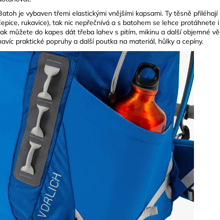
Batoh je vybaven třemi elastickými vnějšími kapsami. Ty těsně přiléhají
čepice, rukavice), tak nic nepřečnívá a s batohem se lehce protáhnete 
tak můžete do kapes dát třeba lahev s pitím, mikinu a další objemné vě
navíc praktické popruhy a další poutka na materiál, hůlky a cepíny.