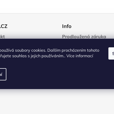
.CZ
Info
kt
Prodloužená záruka
Projekty EU
používá soubory cookies. Dalším procházením tohoto
jna
Download
ujete souhlas s jejich používáním.. Více informací
oring, partneři
Zpracování osobních ú
ra
Obchodní podmínky
e technických pěn
Zpětný odběr elektrozař
í
a baterií
lární ekonomika