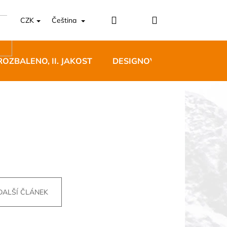
Přihlášení
Nákupní
CZK
Čeština
košík
ROZBALENO, II. JAKOST
DESIGNOVÝ NÁBYTEK
5 BĚŽECKÉ TRAILOVÉ
BLUE
 Kč
DALŠÍ ČLÁNEK