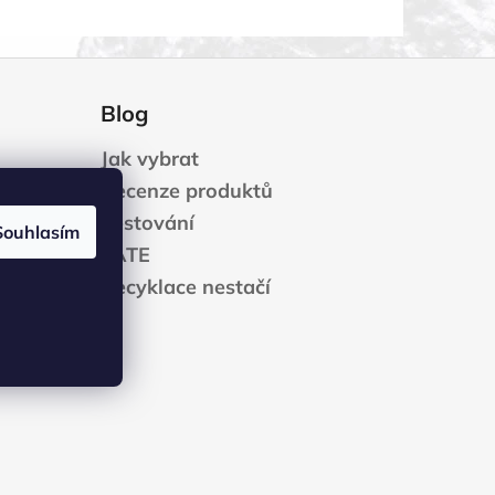
Blog
Jak vybrat
Recenze produktů
Cestování
Souhlasím
dajů
YATE
Recyklace nestačí
ízení