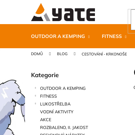
K
Přejít
na
o
obsah
Zpět
Zpět
š
do
do
í
k
obchodu
obchodu
OUTDOOR A KEMPING
FITNESS
DOMŮ
BLOG
CESTOVÁNÍ - KRKONOŠE
P
o
Kategorie
Přeskočit
s
kategorie
t
OUTDOOR A KEMPING
r
CARNOSPORT GEL 100 ML
FITNESS
a
899 Kč
LUKOSTŘELBA
n
VODNÍ AKTIVITY
n
AKCE
í
ROZBALENO, II. JAKOST
p