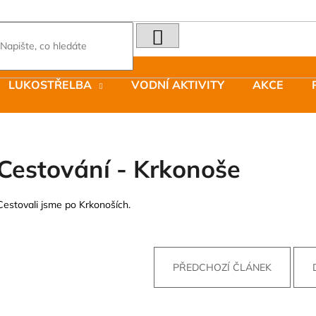
HLEDAT
Co potřebujete najít?
LUKOSTŘELBA
VODNÍ AKTIVITY
AKCE
Doporučujeme
Cestování - Krkonoše
Cestovali jsme po Krkonoších.
LAKEN LÁHEV HLINÍK FUTURA 1500
JOMA SIERRA 2
ML MODRÁ
BOTY PÁNSKÉ 
379 Kč
1 603 Kč
Původně:
2 290
PŘEDCHOZÍ ČLÁNEK