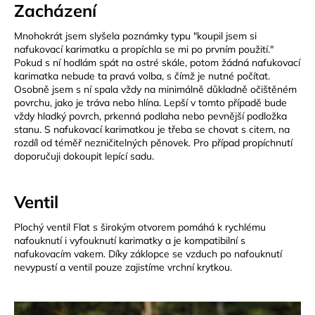
Zacházení
Mnohokrát jsem slyšela poznámky typu "koupil jsem si
nafukovací karimatku a propíchla se mi po prvním použití."
Pokud s ní hodlám spát na ostré skále, potom žádná nafukovací
karimatka nebude ta pravá volba, s čímž je nutné počítat.
Osobně jsem s ní spala vždy na minimálně důkladně očištěném
povrchu, jako je tráva nebo hlína. Lepší v tomto případě bude
vždy hladký povrch, prkenná podlaha nebo pevnější podložka
stanu. S nafukovací karimatkou je třeba se chovat s citem, na
rozdíl od téměř nezničitelných pěnovek. Pro případ propíchnutí
doporučuji dokoupit lepící sadu.
Ventil
Plochý ventil Flat s širokým otvorem pomáhá k rychlému
nafouknutí i vyfouknutí karimatky a je kompatibilní s
nafukovacím vakem. Díky záklopce se vzduch po nafouknutí
nevypustí a ventil pouze zajistíme vrchní krytkou.