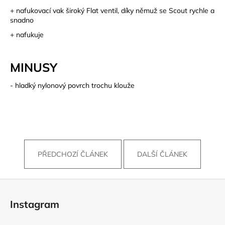
+ nafukovací vak široký Flat ventil, díky němuž se Scout rychle a
snadno
+ nafukuje
MINUSY
- hladký nylonový povrch trochu klouže
PŘEDCHOZÍ ČLÁNEK
DALŠÍ ČLÁNEK
Z
á
Instagram
p
a