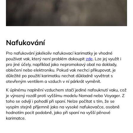
Nafukování
Pro nafukování jakékoliv nafukovací karimatky je vhodné
používat vak, který není problém dokoupit
zde
. Lze jej využít i
pro jiné účely, například jako nepromokavý obal na doklady,
oblečení nebo elektroniku. Pokud vak nechci přikupovat, je
důležité po použití karimatku nechat důkladně vyvětrat s
otevřeným ventilem a vzduch v ní párkrát vyměnit.
K úplnému naplnění vzduchem stačí jediné nafouknutí vaku, což
je výrazný rozdíl proti vyššímu modelu Nomad nebo Voyager. Z
toho se odvíjí i pohodlí při spaní. Nelze počítat s tím, že se
vyspím stejně příjemně jako na vysoké nafukovačce, osobně
hodnotím pocit podobně, jako při spaní na vyšší pěnové
karimatce.