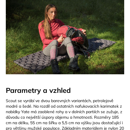
a
j
í
t
?
HLEDAT
Parametry a vzhled
D
o
Scout se vyrábí ve dvou barevných variantách, petrolejově
p
modré a šedé. Na rozdíl od ostatních nafukovacích karimatek z
o
nabídky Yate má zaoblené rohy a v dolních partiích se zužuje, z
důvodu co největší úspory objemu a hmotnosti. Rozměry 185
r
cm na délku, 55 cm na šířku a 5,5 cm na výšku jsou dostačující i
u
pro většinu mužské populace. Základním materiálem je nylon 20