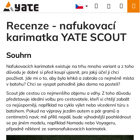
K
Přejít
Hledat
Náku
M
Přihlášení
na
o
obsah
Zpět
Zpět
košík
š
Recenze - nafukovací
í
C
karimatka YATE SCOUT
k
o
p
Souhrn
o
t
Nafukovacích karimatek existuje na trhu mnoho variant a z toho
důvodu je dobré si před koupí ujasnit, pro jaký účel ji chci
ř
používat. Jde mi o to, aby byla lehká a zabrala co nejméně místa
e
v batohu? Chci se vyspat pohodlně jako doma na posteli?
b
Scout jde cestou co nejmenšího objemu a váhy. Z toho důvodu
u
představuje ideální volbu pro cestovatele, kteří si chtějí zabalit
co nejúsporněji, například na cyklo výlet nebo vícedenní túru s
j
batohem. Pokud na výpravy jezdím autem a pár gramů a
e
centimetrů navíc mě příliš nepálí, bude výhodnější poohlédnout
t
se po jiném modelu, například Nomadu nebo Voyageru,
případně některé ze samonafukovacích karimatek.
e
n