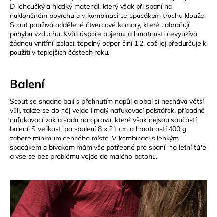
č
D, lehoučký a hladký materiál, který však při spaní na
u
nakloněném povrchu a v kombinaci se spacákem trochu klouže.
j
Scout používá oddělené čtvercové komory, které zabraňují
e
pohybu vzduchu. Kvůli úspoře objemu a hmotnosti nevyužívá
m
žádnou vnitřní izolaci, tepelný odpor činí 1,2, což jej předurčuje k
použití v teplejších částech roku.
e
Balení
JOMA
SIERRA
25
Scout se snadno balí s přehnutím napůl a obal si nechává větší
BĚŽECKÉ
vůli, takže se do něj vejde i malý nafukovací polštářek, případně
TRAILOVÉ
nafukovací vak a sada na opravu, které však nejsou součástí
BOTY
balení. S velikostí po sbalení 8 x 21 cm a hmotností 400 g
PÁNSKÉ
zabere minimum cenného místa. V kombinaci s lehkým
BLUE
spacákem a bivakem mám vše potřebné pro spaní na letní túře
1
a vše se bez problému vejde do malého batohu.
603
Kč
Původně:
2
290
Kč