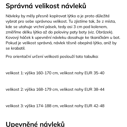
č
Správná velikost návleků
u
j
Návleky by měly přesně kopírovat lýtko a je proto důležité
e
vybrat pro sebe správnou velikost. Tu zjistíme tak, že z místa,
m
kde se utahuje vrchní pásek, tedy asi 3 cm pod kolenem,
e
změříme délku lýtka až do poloviny paty boty (viz. Obrázek).
Kovový háček k upevnění návleku dosahuje ke tkaničkám u bot.
Pokud je velikost správná, návlek těsně obepíná lýtko, aniž by
se krabatil.
LAKEN
LÁHEV
Pro orientační určení velikosti poslouží tato tabulka:
HLINÍK
FUTURA
1500
ML
velikost 1: výška 160-170 cm, velikost nohy EUR 35-40
MODRÁ
379
velikost 2: výška 168-179 cm, velikost nohy EUR 38-44
Kč
velikost 3: výška 174-188 cm, velikost nohy EUR 42-48
Upevněné návleků