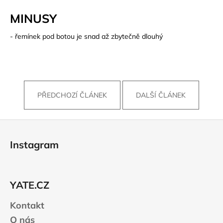
MINUSY
- řemínek pod botou je snad až zbytečně dlouhý
PŘEDCHOZÍ ČLÁNEK
DALŠÍ ČLÁNEK
Z
á
Instagram
p
a
t
YATE.CZ
í
Kontakt
O nás