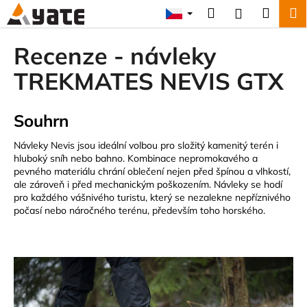
K
Přejít
Hledat
Náku
M
Přihlášení
na
o
obsah
Zpět
Zpět
košík
š
Recenze - návleky
í
C
TREKMATES NEVIS GTX
k
o
p
Souhrn
o
t
Návleky Nevis jsou ideální volbou pro složitý kamenitý terén i
hluboký sníh nebo bahno. Kombinace nepromokavého a
ř
pevného materiálu chrání oblečení nejen před špínou a vlhkostí,
e
ale zároveň i před mechanickým poškozením. Návleky se hodí
b
pro každého vášnivého turistu, který se nezalekne nepříznivého
počasí nebo náročného terénu, především toho horského.
u
j
e
t
e
n