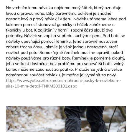
Na vrchním lemu návleku najdeme malý štítek, který označuje
levou a pravou nohu. Díky barevnému odlišení je snadné
nasadit levý a pravý návlek i v šeru. Návlek utáhneme lehce pod
kolenem pomocí stahovací gumičky a háček zahákneme o
tkaničky u bot. K zajištění v horní i spodní části slouží dva
patentky. Návlek se zapíná vepředu suchým zipem. Pod botu se
návleky upevňující pomocí řemínku. Jeho správné nastavení
zabere trochu času. Jakmile je však jednou nastaveno, stačí
navléct pod patu. Samozřejmě řemínek musíme upravit, pokud
návleky používáme pro různé boty. Řemínek je poměrně dlouhý,
jeho velikost dostačuje bez problému pro sebevětší botu, volný
konec můžeme zasunout za poutko. Protože se jedná o velice
namáhanou součást návleku, je možné jej vyměnit za nový.
https://www.yate.cz/trekmates-nahradni-pasky-k-navlekum--
sire-10-mm-detail-TNKM300101.aspx