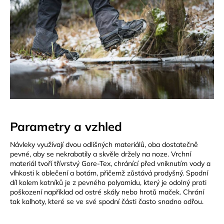
a
j
í
t
?
HLEDAT
Parametry a vzhled
Návleky využívají dvou odlišných materiálů, oba dostatečně
pevné, aby se nekrabatily a skvěle držely na noze. Vrchní
D
materiál tvoří třívrstvý Gore-Tex, chránící před vniknutím vody a
o
vlhkosti k oblečení a botám, přičemž zůstává prodyšný. Spodní
p
díl kolem kotníků je z pevného polyamidu, který je odolný proti
o
poškození například od ostré skály nebo hrotů maček. Chrání
tak kalhoty, které se ve své spodní části často snadno odřou.
r
u