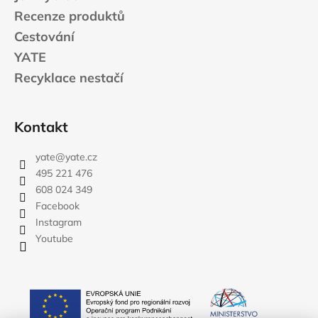
č
Recenze produktů
u
j
Cestování
e
YATE
m
Recyklace nestačí
e
CARNOSPORT
Kontakt
GEL
100
yate
@
yate.cz
ML
495 221 476
899
Kč
608 024 349
Facebook
Instagram
Youtube