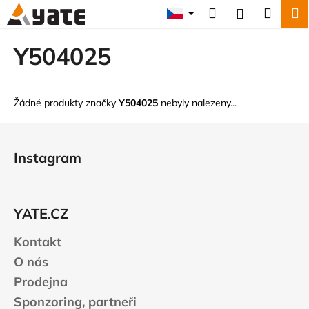
K
Přejít
Hledat
Náku
M
Přihlášení
na
o
obsah
Zpět
Zpět
košík
š
Y504025
í
C
k
o
Žádné produkty značky
Y504025
nebyly nalezeny...
p
o
Z
t
á
Instagram
ř
p
e
a
b
t
YATE.CZ
u
í
j
Kontakt
e
O nás
t
Prodejna
e
Sponzoring, partneři
n