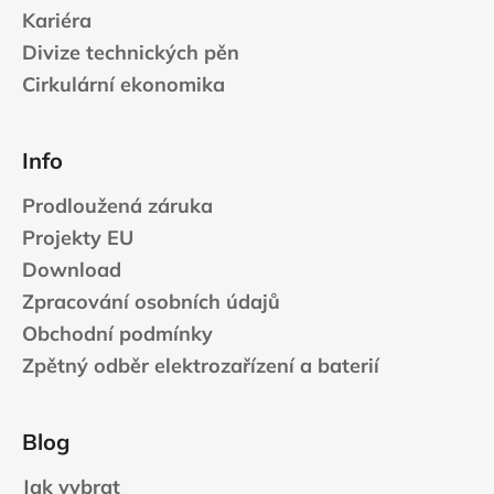
Kariéra
a
Divize technických pěn
j
í
Cirkulární ekonomika
t
?
Info
Prodloužená záruka
Projekty EU
HLEDAT
Download
Zpracování osobních údajů
Obchodní podmínky
D
Zpětný odběr elektrozařízení a baterií
o
p
o
Blog
r
u
Jak vybrat