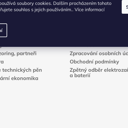
l
používá soubory cookies. Dalším procházením tohoto
á
ujete souhlas s jejich používáním.. Více informací
d
.CZ
Info
a
c
kt
Prodloužená záruka
í
í
Projekty EU
p
r
jna
Download
v
oring, partneři
Zpracování osobních ú
k
ra
Obchodní podmínky
y
e technických pěn
Zpětný odběr elektrozař
v
a baterií
ý
lární ekonomika
p
i
s
u