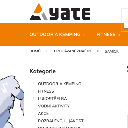
K
Přejít
na
o
obsah
Zpět
Zpět
š
do
do
í
k
obchodu
obchodu
OUTDOOR A KEMPING
FITNESS
DOMŮ
PRODÁVANÉ ZNAČKY
SAMICK
P
o
Kategorie
Přeskočit
s
kategorie
t
OUTDOOR A KEMPING
r
CARNOSPORT GEL 100 ML
FITNESS
a
899 Kč
LUKOSTŘELBA
n
VODNÍ AKTIVITY
n
AKCE
í
ROZBALENO, II. JAKOST
í
p