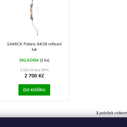
p
p
r
s
o
p
d
r
u
o
k
d
SAMICK Polaris 64/18 reflexní
t
luk
u
ů
k
SKLADEM
(2 ks)
t
2 231 Kč bez DPH
ů
2 700 Kč
DO KOŠÍKU
1
položek celke
O
v