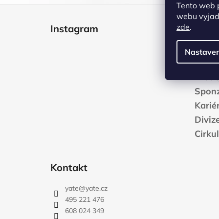
Tento web 
Z
webu vyjadř
á
zde
.
Instagram
YATE
p
a
Konta
Nastaven
t
O nás
í
Prode
Sponz
Karié
Diviz
Cirku
Kontakt
yate
@
yate.cz
495 221 476
608 024 349