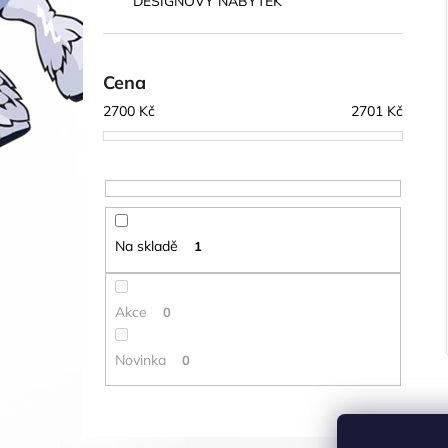
DESIGNOVÝ NÁBYTEK
a
i
n
e
Cena
l
2700
Kč
2701
Kč
Na skladě
1
Akce
0
Novinka
0