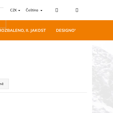
Přihlášení
Nákupní
CZK
Čeština
košík
ROZBALENO, II. JAKOST
DESIGNOVÝ NÁBYTEK
5 BĚŽECKÉ TRAILOVÉ
BLUE
ně
 Kč