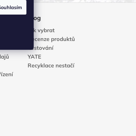
Souhlasím
Blog
Jak vybrat
Recenze produktů
Cestování
dajů
YATE
Recyklace nestačí
ízení