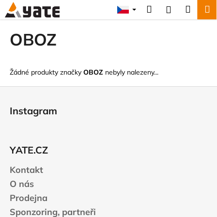
K
Přejít
Hledat
Náku
M
Přihlášení
na
o
obsah
Zpět
Zpět
košík
š
OBOZ
í
C
k
o
Žádné produkty značky
OBOZ
nebyly nalezeny...
p
o
Z
t
á
Instagram
ř
p
e
a
b
t
YATE.CZ
u
í
j
Kontakt
e
O nás
t
Prodejna
e
Sponzoring, partneři
n