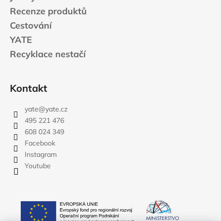
č
Recenze produktů
u
j
Cestování
e
YATE
m
Recyklace nestačí
e
JOMA
Kontakt
SIERRA
25
yate
@
yate.cz
BĚŽECKÉ
TRAILOVÉ
495 221 476
BOTY
608 024 349
PÁNSKÉ
Facebook
BLUE
Instagram
1
603
Youtube
Kč
Původně:
2
290
Kč