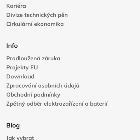
Kariéra
a
Divize technických pěn
j
í
Cirkulární ekonomika
t
?
Info
Prodloužená záruka
Projekty EU
HLEDAT
Download
Zpracování osobních údajů
Obchodní podmínky
D
Zpětný odběr elektrozařízení a baterií
o
p
o
Blog
r
u
Jak vybrat