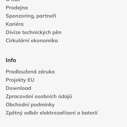
č
k
u
Prodejna
y
j
v
Sponzoring, partneři
e
ý
Kariéra
m
p
e
Divize technických pěn
i
s
Cirkulární ekonomika
u
CARNOSPORT
GEL
100
Info
ML
899
Prodloužená záruka
Kč
Projekty EU
Download
Zpracování osobních údajů
Obchodní podmínky
Zpětný odběr elektrozařízení a baterií