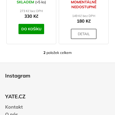
230x150cm
230x75cm
SKLADEM
(>5 ks)
MOMENTÁLNĚ
t
u
a
NEDOSTUPNÉ
ů
273 Kč bez DPH
k
j
330 Kč
149 Kč bez DPH
t
í
180 Kč
ů
t
DO KOŠÍKU
?
DETAIL
2
položek celkem
O
HLEDAT
v
Z
l
á
á
Instagram
d
p
D
a
a
o
c
t
p
í
YATE.CZ
í
o
p
r
r
Kontakt
u
v
O nás