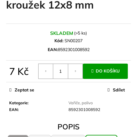
kroužek 12x8 mm
a
j
í
t
SKLADEM
(>5 ks)
?
Kód:
SN00207
EAN:
8592301008592
7 Kč
HLEDAT
DO KOŠÍKU
Měrná
cena:
Zeptat se
Sdílet
D
Kategorie
:
Vařiče, palivo
o
EAN
:
8592301008592
p
o
r
POPIS
u