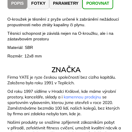
č
POPIS
FOTKY
PARAMETRY
POROVNAT
u
j
O-kroužek je těsnění z pryže určené k zabránění nežádoucí
e
propustnosti nebo ztráty kapaliny či plynu.
m
e
Těsnicí schopnost je závislá nejen na O-kroužku, ale i na
zástavbovém prostoru
Materiál: SBR
LAKEN
LÁHEV
Rozměr: 12x8 mm
HLINÍK
FUTURA
ZNAČKA
1500
ML
Firma YATE je ryze českou společností bez cizího kapitálu.
MODRÁ
Založena byla roku 1991 v Teplicích.
379
Od roku 1997 sídlíme v Hradci Králové, kde máme výrobní
Kč
prostory, kanceláře, sklady a i
kamennou prodejnu
se
sportovním vybavením, kterou jsme otevřeli v roce 2020.
Zaměstnáváme bezmála 100 lidí, našich kolegů, bez kterých
by firma ani zdaleka nebyla tam, kde je.
Našimi produkty se snažíme zpříjemnit zákazníkům pobyt
v přírodě, zefektivnit fitness cvičení, umožnit kvalitní nácvik a