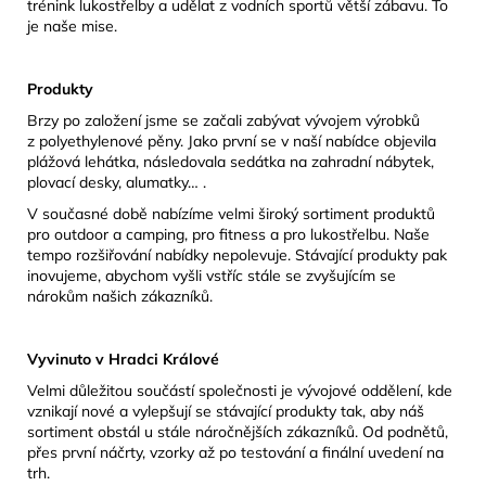
trénink lukostřelby a udělat z vodních sportů větší zábavu. To
je naše mise.
Produkty
Brzy po založení jsme se začali zabývat vývojem výrobků
z polyethylenové pěny. Jako první se v naší nabídce objevila
plážová lehátka, následovala sedátka na zahradní nábytek,
plovací desky, alumatky… .
V současné době nabízíme velmi široký sortiment produktů
pro outdoor a camping, pro fitness a pro lukostřelbu. Naše
tempo rozšiřování nabídky nepolevuje. Stávající produkty pak
inovujeme, abychom vyšli vstříc stále se zvyšujícím se
nárokům našich zákazníků.
Vyvinuto v Hradci Králové
Velmi důležitou součástí společnosti je vývojové oddělení, kde
vznikají nové a vylepšují se stávající produkty tak, aby náš
sortiment obstál u stále náročnějších zákazníků. Od podnětů,
přes první náčrty, vzorky až po testování a finální uvedení na
trh.