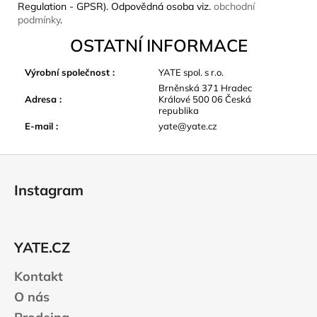
Regulation - GPSR). Odpovědná osoba viz.
obchodní
podmínky
.
OSTATNÍ INFORMACE
Výrobní společnost
:
YATE spol. s r.o.
Brněnská 371 Hradec
Adresa
:
Králové 500 06 Česká
republika
E-mail
:
yate@yate.cz
Z
á
Instagram
p
a
t
YATE.CZ
í
Kontakt
O nás