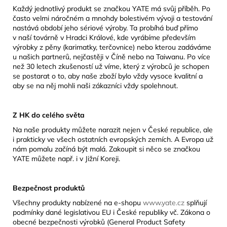
Každý jednotlivý produkt se značkou YATE má svůj příběh. Po
často velmi náročném a mnohdy bolestivém vývoji a testování
nastává období jeho sériové výroby. Ta probíhá buď přímo
v naší továrně v Hradci Králové, kde vyrábíme především
výrobky z pěny (karimatky, terčovnice) nebo kterou zadáváme
u našich partnerů, nejčastěji v Číně nebo na Taiwanu. Po více
než 30 letech zkušeností už víme, který z výrobců je schopen
se postarat o to, aby naše zboží bylo vždy vysoce kvalitní a
aby se na něj mohli naši zákazníci vždy spolehnout.
Z HK do celého světa
Na naše produkty můžete narazit nejen v České republice, ale
i prakticky ve všech ostatních evropských zemích. A Evropa už
nám pomalu začíná být malá. Zakoupit si něco se značkou
YATE můžete např. i v Jižní Koreji.
Bezpečnost produktů
Všechny produkty nabízené na e-shopu
www.yate.cz
splňují
podmínky dané legislativou EU i České republiky vč. Zákona o
obecné bezpečnosti výrobků (General Product Safety