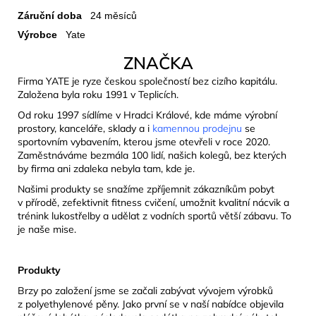
Záruční doba
24 měsíců
Výrobce
Yate
ZNAČKA
Firma YATE je ryze českou společností bez cizího kapitálu.
Založena byla roku 1991 v Teplicích.
Od roku 1997 sídlíme v Hradci Králové, kde máme výrobní
prostory, kanceláře, sklady a i
kamennou prodejnu
se
sportovním vybavením, kterou jsme otevřeli v roce 2020.
Zaměstnáváme bezmála 100 lidí, našich kolegů, bez kterých
by firma ani zdaleka nebyla tam, kde je.
Našimi produkty se snažíme zpříjemnit zákazníkům pobyt
v přírodě, zefektivnit fitness cvičení, umožnit kvalitní nácvik a
trénink lukostřelby a udělat z vodních sportů větší zábavu. To
je naše mise.
Produkty
Brzy po založení jsme se začali zabývat vývojem výrobků
z polyethylenové pěny. Jako první se v naší nabídce objevila