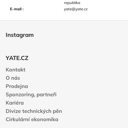
republika
E-mail
:
yate@yate.cz
Z
á
Instagram
p
a
t
YATE.CZ
í
Kontakt
O nás
Prodejna
Sponzoring, partneři
Kariéra
Divize technických pěn
Cirkulární ekonomika