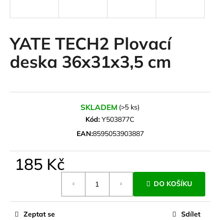
a
j
í
YATE TECH2 Plovací
t
deska 36x31x3,5 cm
?
SKLADEM
(>5 ks)
HLEDAT
Kód:
Y503877C
EAN:
8595053903887
D
185 Kč
o
Měrná
p
DO KOŠÍKU
cena:
o
r
u
Zeptat se
Sdílet