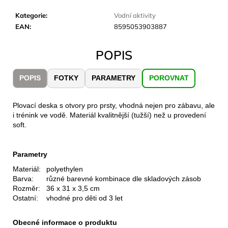
č
u
Kategorie
:
Vodní aktivity
j
EAN
:
8595053903887
e
m
POPIS
e
POPIS
FOTKY
PARAMETRY
POROVNAT
CARNOSPORT
GEL
100
Plovací deska s otvory pro prsty, vhodná nejen pro zábavu, ale
ML
i trénink ve vodě. Materiál kvalitnější (tužší) než u provedení
soft.
899
Kč
Parametry
Materiál:
polyethylen
Barva:
různé barevné kombinace dle skladových zásob
Rozměr:
36 x 31 x 3,5 cm
Ostatní:
vhodné pro děti od 3 let
Obecné informace o produktu