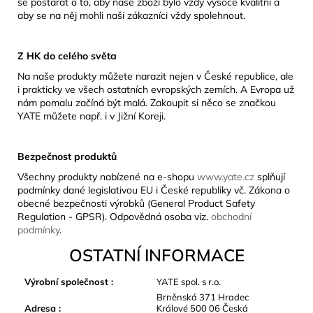
se postarat o to, aby naše zboží bylo vždy vysoce kvalitní a
aby se na něj mohli naši zákazníci vždy spolehnout.
Z HK do celého světa
Na naše produkty můžete narazit nejen v České republice, ale
i prakticky ve všech ostatních evropských zemích. A Evropa už
nám pomalu začíná být malá. Zakoupit si něco se značkou
YATE můžete např. i v Jižní Koreji.
Bezpečnost produktů
Všechny produkty nabízené na e-shopu
www.yate.cz
splňují
podmínky dané legislativou EU i České republiky vč. Zákona o
obecné bezpečnosti výrobků (General Product Safety
Regulation - GPSR). Odpovědná osoba viz.
obchodní
podmínky
.
OSTATNÍ INFORMACE
Výrobní společnost
:
YATE spol. s r.o.
Brněnská 371 Hradec
Adresa
:
Králové 500 06 Česká