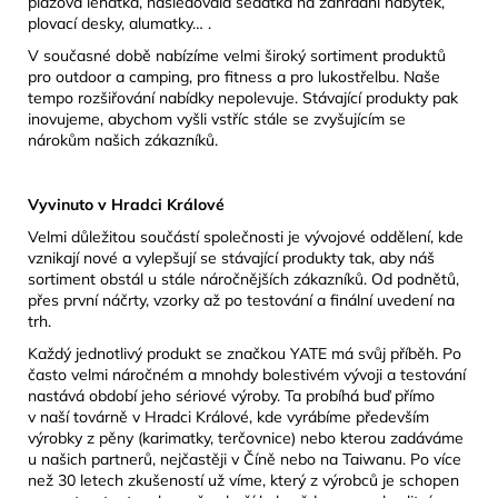
plážová lehátka, následovala sedátka na zahradní nábytek,
plovací desky, alumatky… .
V současné době nabízíme velmi široký sortiment produktů
pro outdoor a camping, pro fitness a pro lukostřelbu. Naše
tempo rozšiřování nabídky nepolevuje. Stávající produkty pak
inovujeme, abychom vyšli vstříc stále se zvyšujícím se
nárokům našich zákazníků.
Vyvinuto v Hradci Králové
Velmi důležitou součástí společnosti je vývojové oddělení, kde
vznikají nové a vylepšují se stávající produkty tak, aby náš
sortiment obstál u stále náročnějších zákazníků. Od podnětů,
přes první náčrty, vzorky až po testování a finální uvedení na
trh.
Každý jednotlivý produkt se značkou YATE má svůj příběh. Po
často velmi náročném a mnohdy bolestivém vývoji a testování
nastává období jeho sériové výroby. Ta probíhá buď přímo
v naší továrně v Hradci Králové, kde vyrábíme především
výrobky z pěny (karimatky, terčovnice) nebo kterou zadáváme
u našich partnerů, nejčastěji v Číně nebo na Taiwanu. Po více
než 30 letech zkušeností už víme, který z výrobců je schopen