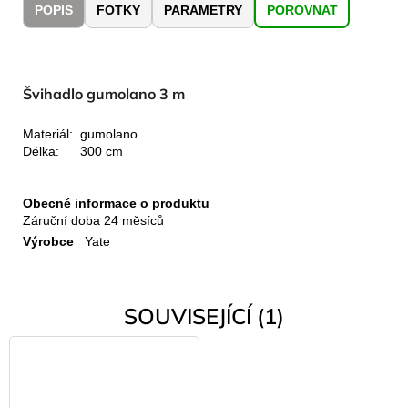
č
POPIS
FOTKY
PARAMETRY
POROVNAT
u
j
e
m
Švihadlo gumolano 3 m
e
Materiál:
gumolano
Délka:
300 cm
LAKEN
LÁHEV
HLINÍK
FUTURA
Obecné informace o produktu
1500
Záruční doba
24 měsíců
ML
Výrobce
Yate
MODRÁ
379
Kč
SOUVISEJÍCÍ (1)