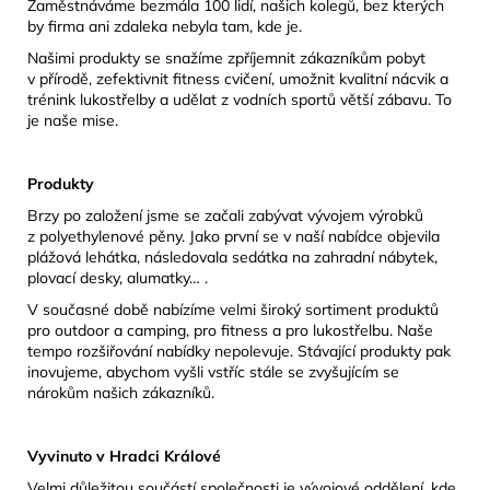
Zaměstnáváme bezmála 100 lidí, našich kolegů, bez kterých
by firma ani zdaleka nebyla tam, kde je.
Našimi produkty se snažíme zpříjemnit zákazníkům pobyt
v přírodě, zefektivnit fitness cvičení, umožnit kvalitní nácvik a
trénink lukostřelby a udělat z vodních sportů větší zábavu. To
je naše mise.
Produkty
Brzy po založení jsme se začali zabývat vývojem výrobků
z polyethylenové pěny. Jako první se v naší nabídce objevila
plážová lehátka, následovala sedátka na zahradní nábytek,
plovací desky, alumatky… .
V současné době nabízíme velmi široký sortiment produktů
pro outdoor a camping, pro fitness a pro lukostřelbu. Naše
tempo rozšiřování nabídky nepolevuje. Stávající produkty pak
inovujeme, abychom vyšli vstříc stále se zvyšujícím se
nárokům našich zákazníků.
Vyvinuto v Hradci Králové
Velmi důležitou součástí společnosti je vývojové oddělení, kde