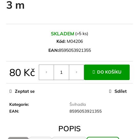
3 m
a
j
í
t
SKLADEM
(>5 ks)
?
Kód:
M04206
EAN:
8595053921355
80 Kč
HLEDAT
DO KOŠÍKU
Měrná
cena:
Zeptat se
Sdílet
D
Kategorie
:
Švihadla
o
EAN
:
8595053921355
p
o
r
POPIS
u