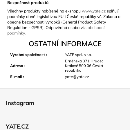
Bezpečnost produktů
Všechny produkty nabízené na e-shopu
www.yate.cz
splňují
podmínky dané legislativou EU i České republiky vč. Zákona o
obecné bezpečnosti výrobků (General Product Safety
Regulation - GPSR). Odpovědná osoba viz.
obchodní
podmínky
.
OSTATNÍ INFORMACE
Výrobní společnost
:
YATE spol. s r.o.
Brněnská 371 Hradec
Adresa
:
Králové 500 06 Česká
republika
E-mail
:
yate@yate.cz
Z
á
Instagram
p
a
t
YATE.CZ
í