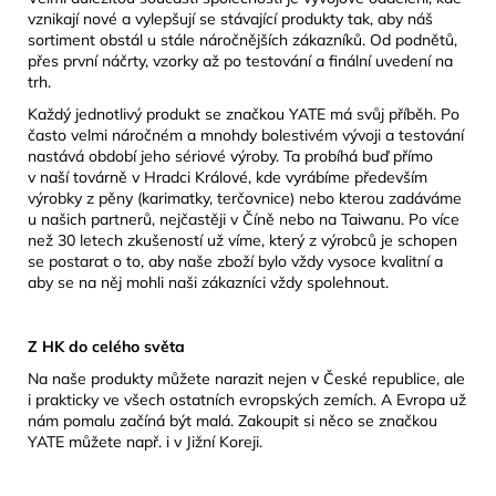
vznikají nové a vylepšují se stávající produkty tak, aby náš
sortiment obstál u stále náročnějších zákazníků. Od podnětů,
přes první náčrty, vzorky až po testování a finální uvedení na
trh.
Každý jednotlivý produkt se značkou YATE má svůj příběh. Po
často velmi náročném a mnohdy bolestivém vývoji a testování
nastává období jeho sériové výroby. Ta probíhá buď přímo
v naší továrně v Hradci Králové, kde vyrábíme především
výrobky z pěny (karimatky, terčovnice) nebo kterou zadáváme
u našich partnerů, nejčastěji v Číně nebo na Taiwanu. Po více
než 30 letech zkušeností už víme, který z výrobců je schopen
se postarat o to, aby naše zboží bylo vždy vysoce kvalitní a
aby se na něj mohli naši zákazníci vždy spolehnout.
Z HK do celého světa
Na naše produkty můžete narazit nejen v České republice, ale
i prakticky ve všech ostatních evropských zemích. A Evropa už
nám pomalu začíná být malá. Zakoupit si něco se značkou
YATE můžete např. i v Jižní Koreji.