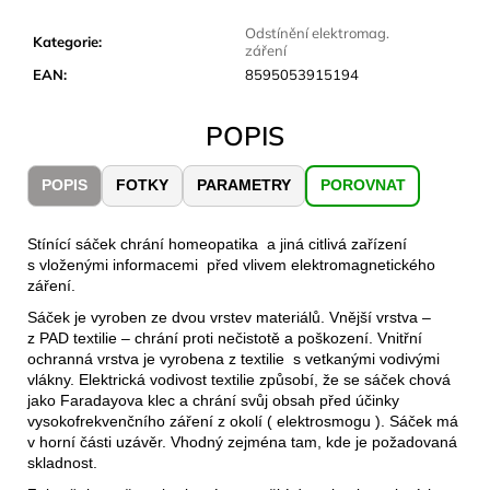
č
u
Odstínění elektromag.
Kategorie
:
j
záření
e
EAN
:
8595053915194
m
e
POPIS
POPIS
FOTKY
PARAMETRY
POROVNAT
JOMA
SIERRA
25
BĚŽECKÉ
Stínící sáček chrání homeopatika a jiná citlivá zařízení
TRAILOVÉ
s vloženými informacemi před vlivem elektromagnetického
BOTY
záření.
PÁNSKÉ
BLUE
Sáček je vyroben ze dvou vrstev materiálů. Vnější vrstva –
z PAD textilie – chrání proti nečistotě a poškození. Vnitřní
1
ochranná vrstva je vyrobena z textilie s vetkanými vodivými
603
vlákny. Elektrická vodivost textilie způsobí, že se sáček chová
Kč
jako Faradayova klec a chrání svůj obsah před účinky
Původně:
2
vysokofrekvenčního záření z okolí ( elektrosmogu ). Sáček má
290
v horní části uzávěr. Vhodný zejména tam, kde je požadovaná
Kč
skladnost.