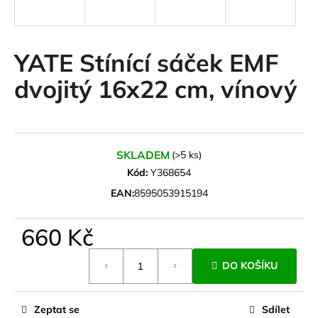
a
j
í
YATE Stínící sáček EMF
t
dvojitý 16x22 cm, vínový
?
SKLADEM
(>5 ks)
HLEDAT
Kód:
Y368654
EAN:
8595053915194
D
660 Kč
o
Měrná
p
DO KOŠÍKU
cena:
o
r
u
Zeptat se
Sdílet