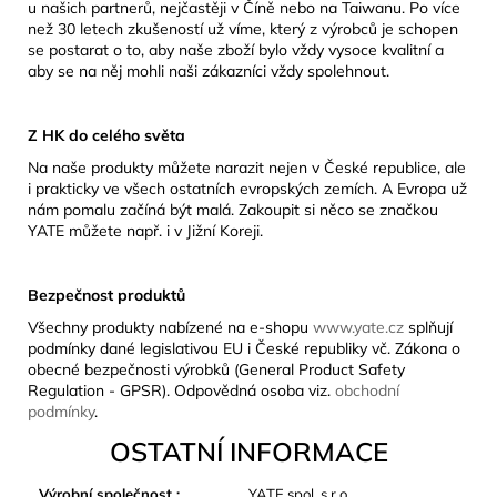
u našich partnerů, nejčastěji v Číně nebo na Taiwanu. Po více
než 30 letech zkušeností už víme, který z výrobců je schopen
se postarat o to, aby naše zboží bylo vždy vysoce kvalitní a
aby se na něj mohli naši zákazníci vždy spolehnout.
Z HK do celého světa
Na naše produkty můžete narazit nejen v České republice, ale
i prakticky ve všech ostatních evropských zemích. A Evropa už
nám pomalu začíná být malá. Zakoupit si něco se značkou
YATE můžete např. i v Jižní Koreji.
Bezpečnost produktů
Všechny produkty nabízené na e-shopu
www.yate.cz
splňují
podmínky dané legislativou EU i České republiky vč. Zákona o
obecné bezpečnosti výrobků (General Product Safety
Regulation - GPSR). Odpovědná osoba viz.
obchodní
podmínky
.
OSTATNÍ INFORMACE
Výrobní společnost
:
YATE spol. s r.o.