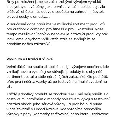
Brzy po založení jsme se začali zabývat vývojem výrobků
z polyethylenové pěny. Jako první se v naší nabídce objevila
plážová lehátka, následovala sedátka na zahradní nábytek,
plovací desky, alumatky… .
V současné době nabízíme velmi široký sortiment produktů
pro outdoor a camping, pro fitness a pro lukostřelbu. Naše
tempo rozšiřování nabídky nepolevuje. Stávající produkty pak
inovujeme, abychom vyšli vstříc stále se zvyšujícím se
nárokům našich zákazníků.
Vyvinuto v Hradci Králové
Velmi důležitou součástí společnosti je vývojové oddělení, kde
vznikají nové a vylepšují se stávající produkty tak, aby náš
sortiment obstál u stále náročnějších zákazníků. Od podnětů,
přes první náčrty, vzorky až po testování a finální uvedení na
trh.
Každý jednotlivý produkt se značkou YATE má svůj příběh. Po
často velmi náročném a mnohdy bolestivém vývoji a testování
nastává období jeho sériové výroby. Ta probíhá buď přímo
v naší továrně v Hradci Králové, kde vyrábíme především
výrobky z pěny (karimatky, terčovnice) nebo kterou zadáváme