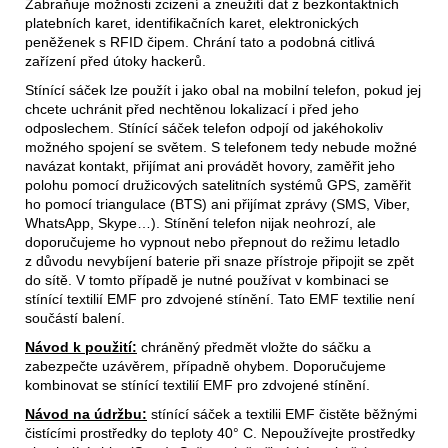
Zabraňuje možnosti zcizení a zneužití dat z bezkontaktních
platebních karet, identifikačních karet, elektronických
peněženek s RFID čipem. Chrání tato a podobná citlivá
zařízení před útoky hackerů.
Stínící sáček lze použít i jako obal na mobilní telefon, pokud jej
chcete uchránit před nechtěnou lokalizací i před jeho
odposlechem. Stínící sáček telefon odpojí od jakéhokoliv
možného spojení se světem. S telefonem tedy nebude možné
navázat kontakt, přijímat ani provádět hovory, zaměřit jeho
polohu pomocí družicových satelitních systémů GPS, zaměřit
ho pomocí triangulace (BTS) ani přijímat zprávy (SMS, Viber,
WhatsApp, Skype…). Stínění telefon nijak neohrozí, ale
doporučujeme ho vypnout nebo přepnout do režimu letadlo
z důvodu nevybíjení baterie při snaze přístroje připojit se zpět
do sítě. V tomto případě je nutné používat v kombinaci se
stínící textilií EMF pro zdvojené stínění. Tato EMF textilie není
součástí balení.
Návod k použití:
chráněný předmět vložte do sáčku a
zabezpečte uzávěrem, případně ohybem. Doporučujeme
kombinovat se stínící textilií EMF pro zdvojené stínění.
Návod na údržbu:
stínící sáček a textilii EMF čistěte běžnými
čistícími prostředky do teploty 40° C. Nepoužívejte prostředky