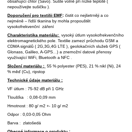
obsahující chlor (Savo). Sušte volně při nízké teplotě (
nepoužívejte sušičku ).
Doporučení pro textilii EMF
:
čistit co nejšetrněji a co
nejméně – řidší tkanina by mohla propouštět
vysokofrekvenční záření
Charakteristika materiálu:
vysoký útlum vysokofrekvenčního
elektromagnetického pole. Textilie zamezí průchodu GSM a
CDMA signálů ( 2G,3G,4G LTE ), geolokačních služeb GPS (
Glonass, Galileo, A-GPS…) a znemožní datové přenosy
využívající WiFi, Bluetooth a NFC .
Složení materiálu :
55 % polyester (PES), 21 % nikl (Ni), 24
% měď (Cu), ripstop
Technické údaje materiálu :
VF útlum : 75-92 dB při 1 GHz
Tloušťka : 0,08-0,09 mm
Hmotnost : 80 g/ m2 +- 10 g/ m2
Odpor : 0,03-0,05 Ohm
Barva : zlatošedá
Obecné informace o produktu :