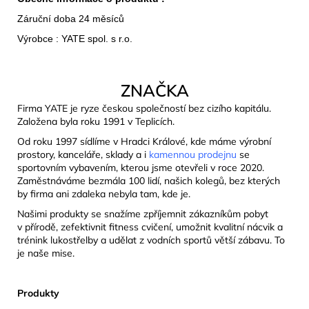
Záruční doba 24 měsíců
Výrobce : YATE spol. s r.o.
ZNAČKA
Firma YATE je ryze českou společností bez cizího kapitálu.
Založena byla roku 1991 v Teplicích.
Od roku 1997 sídlíme v Hradci Králové, kde máme výrobní
prostory, kanceláře, sklady a i
kamennou prodejnu
se
sportovním vybavením, kterou jsme otevřeli v roce 2020.
Zaměstnáváme bezmála 100 lidí, našich kolegů, bez kterých
by firma ani zdaleka nebyla tam, kde je.
Našimi produkty se snažíme zpříjemnit zákazníkům pobyt
v přírodě, zefektivnit fitness cvičení, umožnit kvalitní nácvik a
trénink lukostřelby a udělat z vodních sportů větší zábavu. To
je naše mise.
Produkty