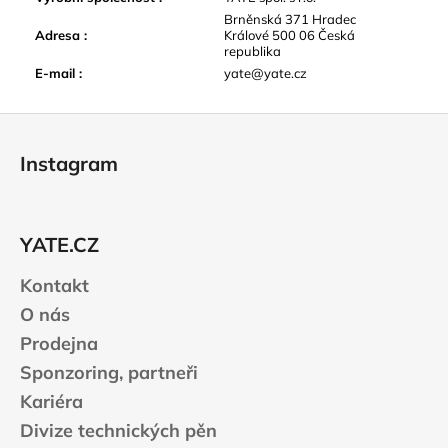
Brněnská 371 Hradec
Adresa
:
Králové 500 06 Česká
republika
E-mail
:
yate@yate.cz
Z
á
Instagram
p
a
t
YATE.CZ
í
Kontakt
O nás
Prodejna
Sponzoring, partneři
Kariéra
Divize technických pěn