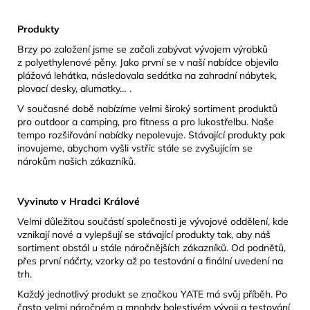
Produkty
Brzy po založení jsme se začali zabývat vývojem výrobků
z polyethylenové pěny. Jako první se v naší nabídce objevila
plážová lehátka, následovala sedátka na zahradní nábytek,
plovací desky, alumatky… .
V současné době nabízíme velmi široký sortiment produktů
pro outdoor a camping, pro fitness a pro lukostřelbu. Naše
tempo rozšiřování nabídky nepolevuje. Stávající produkty pak
inovujeme, abychom vyšli vstříc stále se zvyšujícím se
nárokům našich zákazníků.
Vyvinuto v Hradci Králové
Velmi důležitou součástí společnosti je vývojové oddělení, kde
vznikají nové a vylepšují se stávající produkty tak, aby náš
sortiment obstál u stále náročnějších zákazníků. Od podnětů,
přes první náčrty, vzorky až po testování a finální uvedení na
trh.
Každý jednotlivý produkt se značkou YATE má svůj příběh. Po
často velmi náročném a mnohdy bolestivém vývoji a testování