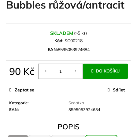
Bubbles růžová/antracit
a
j
í
t
SKLADEM
(>5 ks)
?
Kód:
SC00218
EAN:
8595053924684
90 Kč
HLEDAT
DO KOŠÍKU
Měrná
cena:
Zeptat se
Sdílet
D
Kategorie
:
Sedátka
o
EAN
:
8595053924684
p
o
r
POPIS
u