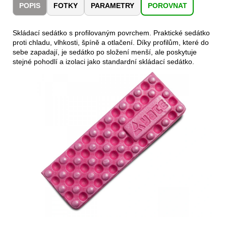
č
POPIS
FOTKY
PARAMETRY
POROVNAT
u
j
Skládací sedátko s profilovaným povrchem. Praktické sedátko
e
proti chladu, vlhkosti, špíně a otlačení. Díky profilům, které do
m
sebe zapadají, je sedátko po složení menší, ale poskytuje
e
stejné pohodlí a izolaci jako standardní skládací sedátko.
LAKEN
LÁHEV
HLINÍK
FUTURA
1500
ML
MODRÁ
379
Kč