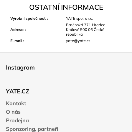
OSTATNÍ INFORMACE
Výrobní společnost
:
YATE spol. s r.o.
Brněnská 371 Hradec
Adresa
:
Králové 500 06 Česká
republika
E-mail
:
yate@yate.cz
Z
á
Instagram
p
a
t
YATE.CZ
í
Kontakt
O nás
Prodejna
Sponzoring, partneři