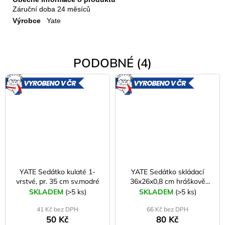
Záruční doba
24 měsíců
Výrobce
Yate
PODOBNÉ (4)
VYROBENO
VYROBE
V ČR
V ČR
YATE Sedátko kulaté 1-
YATE Sedátko skládací
vrstvé, pr. 35 cm sv.modré
36x26x0,8 cm hráškově
zelené G30
SKLADEM
(>5 ks)
SKLADEM
(>5 ks)
41 Kč bez DPH
66 Kč bez DPH
50 Kč
80 Kč