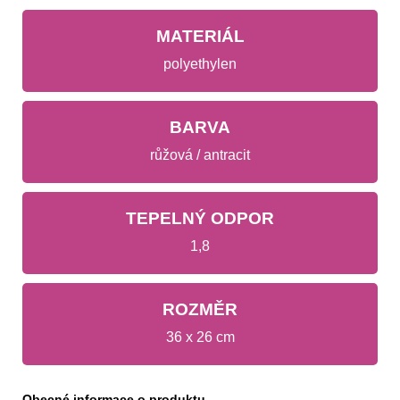
MATERIÁL
polyethylen
BARVA
růžová / antracit
TEPELNÝ ODPOR
1,8
ROZMĚR
36 x 26 cm
Obecné informace o produktu