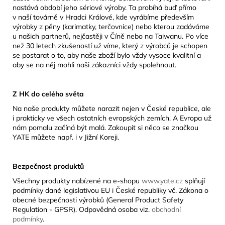
nastává období jeho sériové výroby. Ta probíhá buď přímo
v naší továrně v Hradci Králové, kde vyrábíme především
výrobky z pěny (karimatky, terčovnice) nebo kterou zadáváme
u našich partnerů, nejčastěji v Číně nebo na Taiwanu. Po více
než 30 letech zkušeností už víme, který z výrobců je schopen
se postarat o to, aby naše zboží bylo vždy vysoce kvalitní a
aby se na něj mohli naši zákazníci vždy spolehnout.
Z HK do celého světa
Na naše produkty můžete narazit nejen v České republice, ale
i prakticky ve všech ostatních evropských zemích. A Evropa už
nám pomalu začíná být malá. Zakoupit si něco se značkou
YATE můžete např. i v Jižní Koreji.
Bezpečnost produktů
Všechny produkty nabízené na e-shopu
www.yate.cz
splňují
podmínky dané legislativou EU i České republiky vč. Zákona o
obecné bezpečnosti výrobků (General Product Safety
Regulation - GPSR). Odpovědná osoba viz.
obchodní
podmínky
.