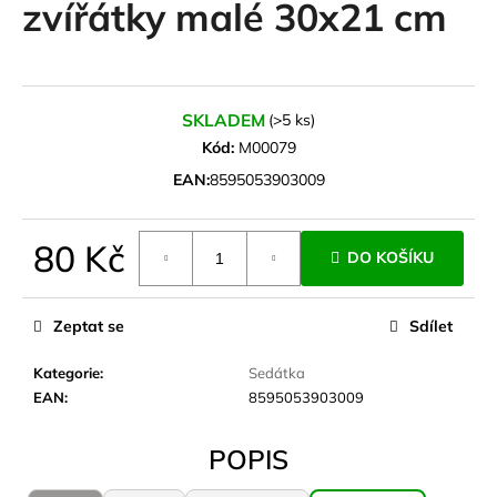
zvířátky malé 30x21 cm
a
j
í
t
SKLADEM
(>5 ks)
?
Kód:
M00079
EAN:
8595053903009
80 Kč
HLEDAT
DO KOŠÍKU
Měrná
cena:
Zeptat se
Sdílet
D
Kategorie
:
Sedátka
o
EAN
:
8595053903009
p
o
r
POPIS
u