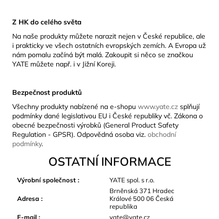
Z HK do celého světa
Na naše produkty můžete narazit nejen v České republice, ale
i prakticky ve všech ostatních evropských zemích. A Evropa už
nám pomalu začíná být malá. Zakoupit si něco se značkou
YATE můžete např. i v Jižní Koreji.
Bezpečnost produktů
Všechny produkty nabízené na e-shopu
www.yate.cz
splňují
podmínky dané legislativou EU i České republiky vč. Zákona o
obecné bezpečnosti výrobků (General Product Safety
Regulation - GPSR). Odpovědná osoba viz.
obchodní
podmínky
.
OSTATNÍ INFORMACE
Výrobní společnost
:
YATE spol. s r.o.
Brněnská 371 Hradec
Adresa
:
Králové 500 06 Česká
republika
E-mail
:
yate@yate.cz