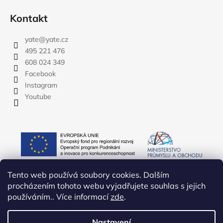
Kontakt
yate
@
yate.cz
495 221 476
608 024 349
Facebook
Instagram
Youtube
Tento web používá soubory cookies. Dalším
procházením tohoto webu vyjadřujete souhlas s jejich
používáním.. Více informací
zde
.
Nastavení