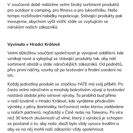
V současné době nabízíme velmi široký sortiment produktů
pro outdoor a camping, pro fitness a pro lukostřelbu. Naše
tempo rozšiřování nabídky nepolevuje. Stávající produkty pak
inovujeme, abychom vyšli vstříc stále se zvyšujícím se
nárokům našich zákazníků.
Vyvinuto v Hradci Králové
Velmi důležitou součástí společnosti je vývojové oddělení, kde
vznikají nové a vylepšují se stávající produkty tak, aby náš
sortiment obstál u stále náročnějších zákazníků. Od podnětů,
přes první náčrty, vzorky až po testování a finální uvedení na
trh.
Každý jednotlivý produkt se značkou YATE má svůj příběh. Po
často velmi náročném a mnohdy bolestivém vývoji a testování
nastává období jeho sériové výroby. Ta probíhá buď přímo
v naší továrně v Hradci Králové, kde vyrábíme především
výrobky z pěny (karimatky, terčovnice) nebo kterou zadáváme
u našich partnerů, nejčastěji v Číně nebo na Taiwanu. Po více
než 30 letech zkušeností už víme, který z výrobců je schopen
se postarat o to, aby naše zboží bylo vždy vysoce kvalitní a
aby se na něj mohli naši zákazníci vždy spolehnout.