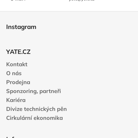
Z
á
Instagram
p
a
t
YATE.CZ
í
Kontakt
O nás
Prodejna
Sponzoring, partneři
Kariéra
Divize technických pěn
Cirkulární ekonomika