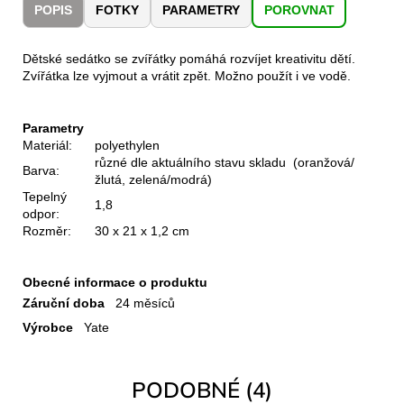
č
POPIS
FOTKY
PARAMETRY
POROVNAT
u
j
Dětské sedátko se zvířátky pomáhá rozvíjet kreativitu dětí.
e
Zvířátka lze vyjmout a vrátit zpět. Možno použít i ve vodě.
m
e
Parametry
Materiál:
polyethylen
LAKEN
různé dle aktuálního stavu skladu (oranžová/
LÁHEV
Barva:
žlutá, zelená/modrá)
HLINÍK
Tepelný
FUTURA
1,8
odpor:
1500
ML
Rozměr:
30 x 21 x 1,2 cm
MODRÁ
379
Obecné informace o produktu
Kč
Záruční doba
24 měsíců
Výrobce
Yate
PODOBNÉ (4)