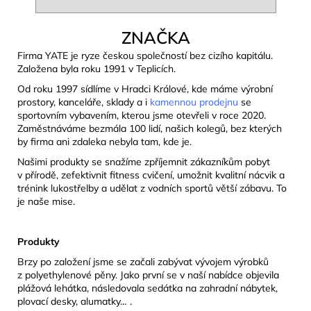
ZNAČKA
Firma YATE je ryze českou společností bez cizího kapitálu.
Založena byla roku 1991 v Teplicích.
Od roku 1997 sídlíme v Hradci Králové, kde máme výrobní
prostory, kanceláře, sklady a i
kamennou prodejnu
se
sportovním vybavením, kterou jsme otevřeli v roce 2020.
Zaměstnáváme bezmála 100 lidí, našich kolegů, bez kterých
by firma ani zdaleka nebyla tam, kde je.
Našimi produkty se snažíme zpříjemnit zákazníkům pobyt
v přírodě, zefektivnit fitness cvičení, umožnit kvalitní nácvik a
trénink lukostřelby a udělat z vodních sportů větší zábavu. To
je naše mise.
Produkty
Brzy po založení jsme se začali zabývat vývojem výrobků
z polyethylenové pěny. Jako první se v naší nabídce objevila
plážová lehátka, následovala sedátka na zahradní nábytek,
plovací desky, alumatky… .