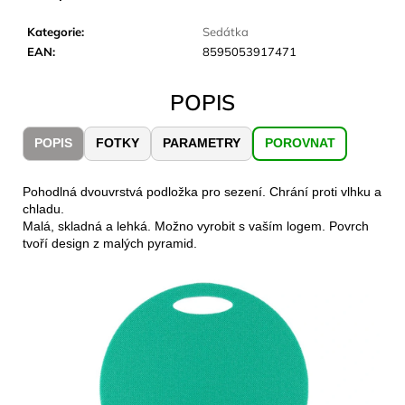
č
u
Kategorie
:
Sedátka
j
EAN
:
8595053917471
e
m
POPIS
e
POPIS
FOTKY
PARAMETRY
POROVNAT
JOMA
SIERRA
25
Pohodlná dvouvrstvá podložka pro sezení. Chrání proti vlhku a
BĚŽECKÉ
chladu.
TRAILOVÉ
Malá, skladná a lehká. Možno vyrobit s vaším logem. Povrch
BOTY
tvoří design z malých pyramid.
PÁNSKÉ
BLUE
1
603
Kč
Původně:
2
290
Kč