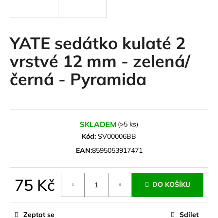
a
j
í
YATE sedátko kulaté 2
t
vrstvé 12 mm - zelená/
?
černá - Pyramida
HLEDAT
SKLADEM
(>5 ks)
Kód:
SV00006BB
EAN:
8595053917471
D
o
p
75 Kč
DO KOŠÍKU
o
Měrná
r
cena:
u
Zeptat se
Sdílet