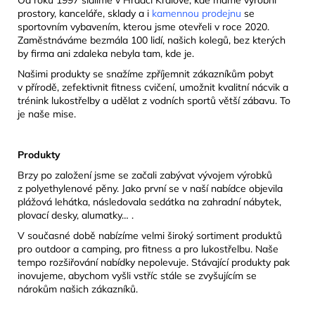
Od roku 1997 sídlíme v Hradci Králové, kde máme výrobní
prostory, kanceláře, sklady a i
kamennou prodejnu
se
sportovním vybavením, kterou jsme otevřeli v roce 2020.
Zaměstnáváme bezmála 100 lidí, našich kolegů, bez kterých
by firma ani zdaleka nebyla tam, kde je.
Našimi produkty se snažíme zpříjemnit zákazníkům pobyt
v přírodě, zefektivnit fitness cvičení, umožnit kvalitní nácvik a
trénink lukostřelby a udělat z vodních sportů větší zábavu. To
je naše mise.
Produkty
Brzy po založení jsme se začali zabývat vývojem výrobků
z polyethylenové pěny. Jako první se v naší nabídce objevila
plážová lehátka, následovala sedátka na zahradní nábytek,
plovací desky, alumatky… .
V současné době nabízíme velmi široký sortiment produktů
pro outdoor a camping, pro fitness a pro lukostřelbu. Naše
tempo rozšiřování nabídky nepolevuje. Stávající produkty pak
inovujeme, abychom vyšli vstříc stále se zvyšujícím se
nárokům našich zákazníků.