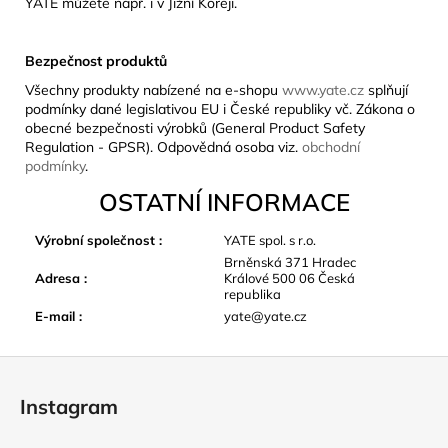
YATE můžete např. i v Jižní Koreji.
Bezpečnost produktů
Všechny produkty nabízené na e-shopu
www.yate.cz
splňují
podmínky dané legislativou EU i České republiky vč. Zákona o
obecné bezpečnosti výrobků (General Product Safety
Regulation - GPSR). Odpovědná osoba viz.
obchodní
podmínky
.
OSTATNÍ INFORMACE
Výrobní společnost
:
YATE spol. s r.o.
Brněnská 371 Hradec
Adresa
:
Králové 500 06 Česká
republika
E-mail
:
yate@yate.cz
Z
á
Instagram
p
a