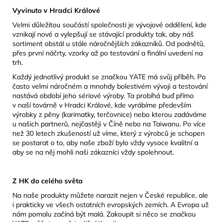
Vyvinuto v Hradci Králové
Velmi důležitou součástí společnosti je vývojové oddělení, kde
vznikají nové a vylepšují se stávající produkty tak, aby náš
sortiment obstál u stále náročnějších zákazníků. Od podnětů,
přes první náčrty, vzorky až po testování a finální uvedení na
trh.
Každý jednotlivý produkt se značkou YATE má svůj příběh. Po
často velmi náročném a mnohdy bolestivém vývoji a testování
nastává období jeho sériové výroby. Ta probíhá buď přímo
v naší továrně v Hradci Králové, kde vyrábíme především
výrobky z pěny (karimatky, terčovnice) nebo kterou zadáváme
u našich partnerů, nejčastěji v Číně nebo na Taiwanu. Po více
než 30 letech zkušeností už víme, který z výrobců je schopen
se postarat o to, aby naše zboží bylo vždy vysoce kvalitní a
aby se na něj mohli naši zákazníci vždy spolehnout.
Z HK do celého světa
Na naše produkty můžete narazit nejen v České republice, ale
i prakticky ve všech ostatních evropských zemích. A Evropa už
nám pomalu začíná být malá. Zakoupit si něco se značkou