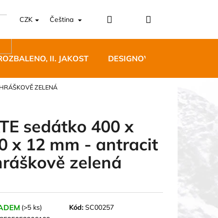
Přihlášení
Nákupní
CZK
Čeština
košík
ROZBALENO, II. JAKOST
DESIGNOVÝ NÁBYTEK
+ HRÁŠKOVĚ ZELENÁ
TE sedátko 400 x
0 x 12 mm - antracit
5 BĚŽECKÉ TRAILOVÉ
hráškově zelená
BLUE
 Kč
ADEM
(>5 ks)
Kód:
SC00257