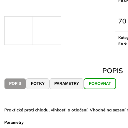
EAN:
70
Měrn
cena:
Kateg
EAN
:
POPIS
POPIS
FOTKY
PARAMETRY
POROVNAT
Praktické proti chladu, vlhkosti a otlačení. Vhodné na sezení 
Parametry