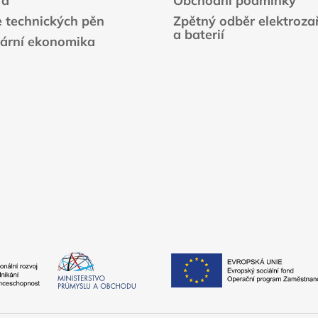
ra
Obchodní podmínky
e technických pěn
Zpětný odběr elektrozař
a baterií
lární ekonomika