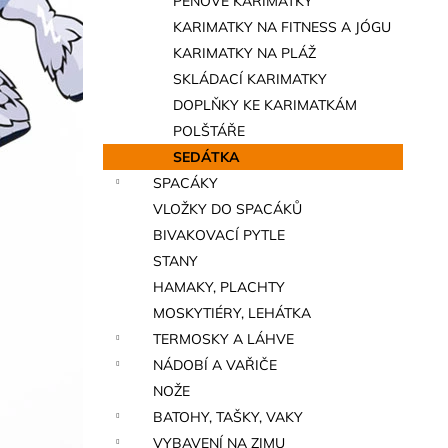
PĚNOVÉ KARIMATKY
a
KARIMATKY NA FITNESS A JÓGU
n
KARIMATKY NA PLÁŽ
e
SKLÁDACÍ KARIMATKY
l
DOPLŇKY KE KARIMATKÁM
POLŠTÁŘE
SEDÁTKA
SPACÁKY
VLOŽKY DO SPACÁKŮ
BIVAKOVACÍ PYTLE
STANY
HAMAKY, PLACHTY
MOSKYTIÉRY, LEHÁTKA
TERMOSKY A LÁHVE
NÁDOBÍ A VAŘIČE
NOŽE
BATOHY, TAŠKY, VAKY
VYBAVENÍ NA ZIMU