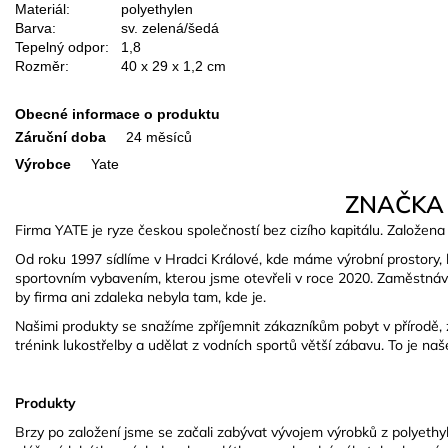
Materiál:
polyethylen
Barva:
sv. zelená/šedá
Tepelný odpor:
1,8
Rozměr:
40 x 29 x 1,2 cm
Obecné informace o produktu
Záruční doba
24 měsíců
Výrobce
Yate
ZNAČKA
Firma YATE je ryze českou společností bez cizího kapitálu. Založena 
Od roku 1997 sídlíme v Hradci Králové, kde máme výrobní prostory, 
sportovním vybavením, kterou jsme otevřeli v roce 2020. Zaměstnáv
by firma ani zdaleka nebyla tam, kde je.
Našimi produkty se snažíme zpříjemnit zákazníkům pobyt v přírodě, zef
trénink lukostřelby a udělat z vodních sportů větší zábavu. To je naš
Produkty
Brzy po založení jsme se začali zabývat vývojem výrobků z polyethyl