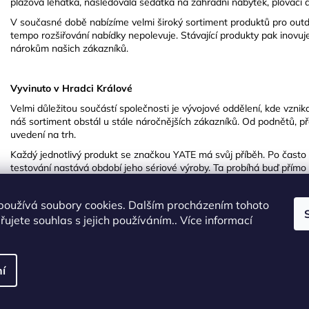
plážová lehátka, následovala sedátka na zahradní nábytek, plovací 
V současné době nabízíme velmi široký sortiment produktů pro outdo
tempo rozšiřování nabídky nepolevuje. Stávající produkty pak inovuje
nárokům našich zákazníků.
Vyvinuto v Hradci Králové
Velmi důležitou součástí společnosti je vývojové oddělení, kde vznikaj
náš sortiment obstál u stále náročnějších zákazníků. Od podnětů, pře
uvedení na trh.
Každý jednotlivý produkt se značkou YATE má svůj příběh. Po často
testování nastává období jeho sériové výroby. Ta probíhá buď přímo
především výrobky z pěny (karimatky, terčovnice) nebo kterou zadáv
Taiwanu. Po více než 30 letech zkušeností už víme, který z výrobců 
používá soubory cookies. Dalším procházením tohoto
vždy vysoce kvalitní a aby se na něj mohli naši zákazníci vždy spole
ujete souhlas s jejich používáním.. Více informací
Z HK do celého světa
Na naše produkty můžete narazit nejen v České republice, ale i pra
í
Evropa už nám pomalu začíná být malá. Zakoupit si něco se značkou 