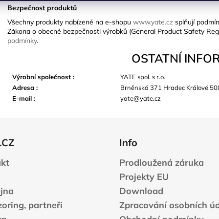
Bezpečnost produktů
Všechny produkty nabízené na e-shopu
www.yate.cz
splňují podmín
Zákona o obecné bezpečnosti výrobků (General Product Safety Reg
podmínky
.
OSTATNÍ INFO
Výrobní společnost
:
YATE spol. s r.o.
Adresa
:
Brněnská 371 Hradec Králové 50
E-mail
:
yate@yate.cz
.CZ
Info
kt
Prodloužená záruka
Projekty EU
jna
Download
oring, partneři
Zpracování osobních ú