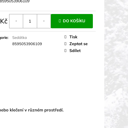
8595053906109
 Kč
DO KOŠÍKU
á
Tisk
orie
:
Sedátka
Zeptat se
8595053906109
Sdílet
nebo klečení v různém prostředí.