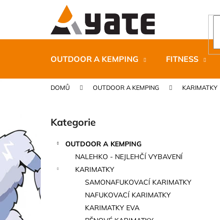
K
Přejít
na
o
obsah
Zpět
Zpět
š
do
do
í
k
obchodu
obchodu
OUTDOOR A KEMPING
FITNESS
DOMŮ
OUTDOOR A KEMPING
KARIMATKY
P
o
Kategorie
Přeskočit
s
kategorie
t
OUTDOOR A KEMPING
r
CARNOSPORT GEL 100 ML
NALEHKO - NEJLEHČÍ VYBAVENÍ
a
899 Kč
KARIMATKY
n
SAMONAFUKOVACÍ KARIMATKY
n
NAFUKOVACÍ KARIMATKY
í
KARIMATKY EVA
p