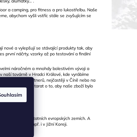
desky, alumatky… .
or a camping, pro fitness a pro lukostřelbu. Naše
me, abychom vyšli vstříc stále se zvyšujícím se
í nové a vylepšují se stávající produkty tak, aby
s první náčrty, vzorky až po testování a finální
 velmi náročném a mnohdy bolestivém vývoji a
 v naší továrně v Hradci Králové, kde vyrábíme
áme u našich partnerů, nejčastěji v Číně nebo na
je schopen se postarat o to, aby naše zboží bylo
hnout.
Souhlasím
kticky ve všech ostatních evropských zemích. A
YATE můžete např. i v Jižní Koreji.