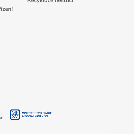
Recyklace nestačí
ízení