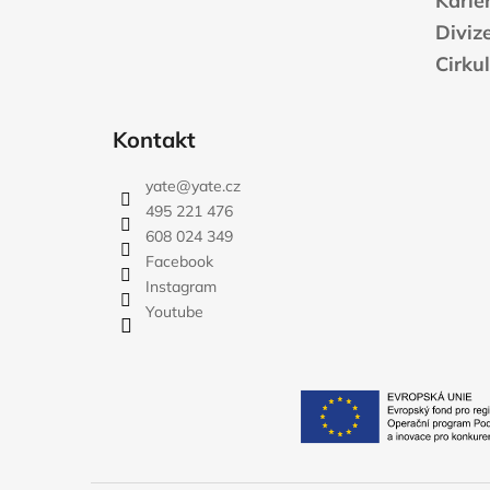
Karié
Diviz
Cirku
Kontakt
yate
@
yate.cz
495 221 476
608 024 349
Facebook
Instagram
Youtube