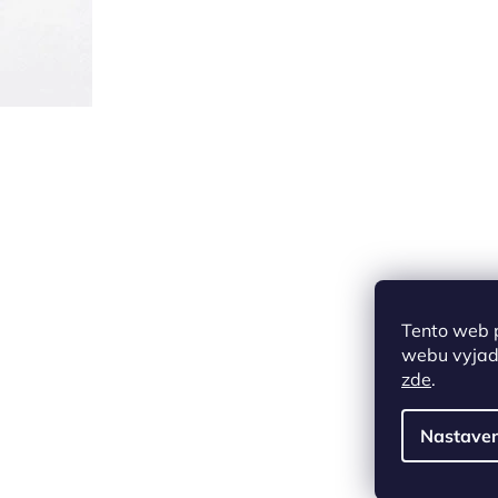
Tento web 
webu vyjadř
zde
.
Nastaven