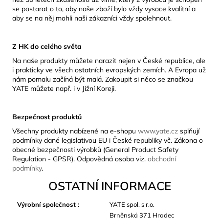
se postarat o to, aby naše zboží bylo vždy vysoce kvalitní a
aby se na něj mohli naši zákazníci vždy spolehnout.
Z HK do celého světa
Na naše produkty můžete narazit nejen v České republice, ale
i prakticky ve všech ostatních evropských zemích. A Evropa už
nám pomalu začíná být malá. Zakoupit si něco se značkou
YATE můžete např. i v Jižní Koreji.
Bezpečnost produktů
Všechny produkty nabízené na e-shopu
www.yate.cz
splňují
podmínky dané legislativou EU i České republiky vč. Zákona o
obecné bezpečnosti výrobků (General Product Safety
Regulation - GPSR). Odpovědná osoba viz.
obchodní
podmínky
.
OSTATNÍ INFORMACE
Výrobní společnost
:
YATE spol. s r.o.
Brněnská 371 Hradec