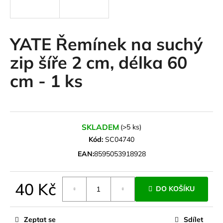
a
j
í
YATE Řemínek na suchý
t
zip šíře 2 cm, délka 60
?
cm - 1 ks
HLEDAT
SKLADEM
(>5 ks)
Kód:
SC04740
EAN:
8595053918928
D
o
p
40 Kč
DO KOŠÍKU
o
Měrná
r
cena:
u
Zeptat se
Sdílet