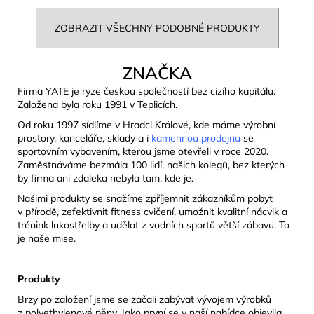
ZOBRAZIT VŠECHNY PODOBNÉ PRODUKTY
ZNAČKA
Firma YATE je ryze českou společností bez cizího kapitálu.
Založena byla roku 1991 v Teplicích.
Od roku 1997 sídlíme v Hradci Králové, kde máme výrobní
prostory, kanceláře, sklady a i
kamennou prodejnu
se
sportovním vybavením, kterou jsme otevřeli v roce 2020.
Zaměstnáváme bezmála 100 lidí, našich kolegů, bez kterých
by firma ani zdaleka nebyla tam, kde je.
Našimi produkty se snažíme zpříjemnit zákazníkům pobyt
v přírodě, zefektivnit fitness cvičení, umožnit kvalitní nácvik a
trénink lukostřelby a udělat z vodních sportů větší zábavu. To
je naše mise.
Produkty
Brzy po založení jsme se začali zabývat vývojem výrobků
z polyethylenové pěny. Jako první se v naší nabídce objevila