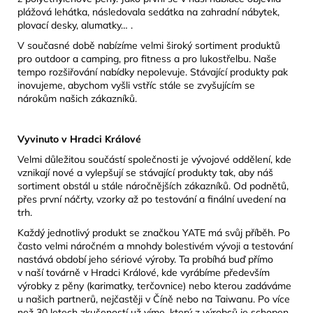
plážová lehátka, následovala sedátka na zahradní nábytek,
plovací desky, alumatky… .
V současné době nabízíme velmi široký sortiment produktů
pro outdoor a camping, pro fitness a pro lukostřelbu. Naše
tempo rozšiřování nabídky nepolevuje. Stávající produkty pak
inovujeme, abychom vyšli vstříc stále se zvyšujícím se
nárokům našich zákazníků.
Vyvinuto v Hradci Králové
Velmi důležitou součástí společnosti je vývojové oddělení, kde
vznikají nové a vylepšují se stávající produkty tak, aby náš
sortiment obstál u stále náročnějších zákazníků. Od podnětů,
přes první náčrty, vzorky až po testování a finální uvedení na
trh.
Každý jednotlivý produkt se značkou YATE má svůj příběh. Po
často velmi náročném a mnohdy bolestivém vývoji a testování
nastává období jeho sériové výroby. Ta probíhá buď přímo
v naší továrně v Hradci Králové, kde vyrábíme především
výrobky z pěny (karimatky, terčovnice) nebo kterou zadáváme
u našich partnerů, nejčastěji v Číně nebo na Taiwanu. Po více
než 30 letech zkušeností už víme, který z výrobců je schopen