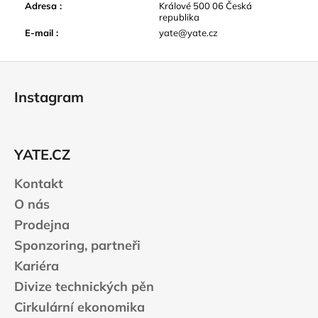
Adresa
:
Králové 500 06 Česká
republika
E-mail
:
yate@yate.cz
Z
á
Instagram
p
a
t
YATE.CZ
í
Kontakt
O nás
Prodejna
Sponzoring, partneři
Kariéra
Divize technických pěn
Cirkulární ekonomika