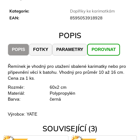
č
u
Kategorie
:
Doplňky ke karimatkám
j
EAN
:
8595053918928
e
m
POPIS
e
POPIS
FOTKY
PARAMETRY
POROVNAT
CARNOSPORT
GEL
100
Řemínek je vhodný pro utažení sbalené karimatky nebo pro
ML
připevnění věcí k batohu. Vhodný pro průměr 10 až 16 cm.
899
Cena za 1 ks.
Kč
Rozměr:
60x2 cm
Materiál:
Polypropylén
Barva:
černá
Výrobce: YATE
SOUVISEJÍCÍ (3)