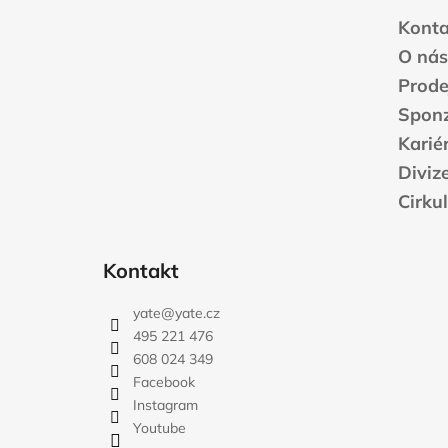
p
a
Konta
t
O nás
í
Prode
Sponz
Karié
Diviz
Cirku
Kontakt
yate
@
yate.cz
495 221 476
608 024 349
Facebook
Instagram
Youtube