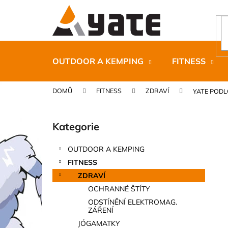
K
Přejít
na
o
obsah
Zpět
Zpět
š
do
do
í
k
obchodu
obchodu
OUTDOOR A KEMPING
FITNESS
DOMŮ
FITNESS
ZDRAVÍ
YATE PODL
P
o
Kategorie
Přeskočit
s
kategorie
t
OUTDOOR A KEMPING
r
CARNOSPORT GEL 100 ML
FITNESS
a
899 Kč
ZDRAVÍ
n
OCHRANNÉ ŠTÍTY
n
ODSTÍNĚNÍ ELEKTROMAG.
í
ZÁŘENÍ
p
JÓGAMATKY