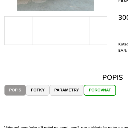
EAN:
30
Měrn
cena:
Kateg
EAN
:
POPIS
POPIS
FOTKY
PARAMETRY
POROVNAT
Výborná pomůcka při práci na zemi, např. pro obkladače nebo na z