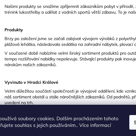
Našimi produkty se snažíme zpříjemnit zákazníkům pobyt v přírodě, zef
trénink lukostřelby a udělat z vodních sportů větší zábavu. To je naš
Produkty
Brzy po založení jsme se začali zabývat vývojem výrobků z polyethyl
plážová lehátka, následovala sedátka na zahradní nábytek, plovací 
V současné době nabízíme velmi široký sortiment produktů pro outdo
tempo rozšiřování nabídky nepolevuje. Stávající produkty pak inovuje
nárokům našich zákazníků.
Vyvinuto v Hradci Králové
Velmi důležitou součástí společnosti je vývojové oddělení, kde vznikaj
náš sortiment obstál u stále náročnějších zákazníků. Od podnětů, pře
uvedení na trh.
Každý jednotlivý produkt se značkou YATE má svůj příběh. Po často
testování nastává období jeho sériové výroby. Ta probíhá buď přímo
používá soubory cookies. Dalším procházením tohoto
především výrobky z pěny (karimatky, terčovnice) nebo kterou zadáv
ujete souhlas s jejich používáním.. Více informací
Taiwanu. Po více než 30 letech zkušeností už víme, který z výrobců 
vždy vysoce kvalitní a aby se na něj mohli naši zákazníci vždy spole