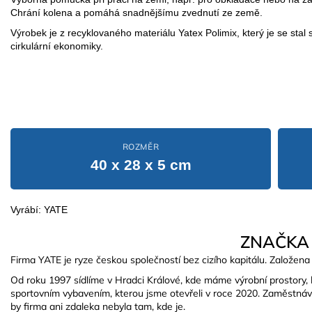
Chrání kolena a pomáhá snadnějšímu zvednutí ze země.
Výrobek je z recyklovaného materiálu Yatex Polimix, který je se stal 
cirkulární ekonomiky.
ROZMĚR
40 x 28 x 5 cm
Vyrábí: YATE
ZNAČKA
Firma YATE je ryze českou společností bez cizího kapitálu. Založena 
Od roku 1997 sídlíme v Hradci Králové, kde máme výrobní prostory, 
sportovním vybavením, kterou jsme otevřeli v roce 2020. Zaměstnáv
by firma ani zdaleka nebyla tam, kde je.