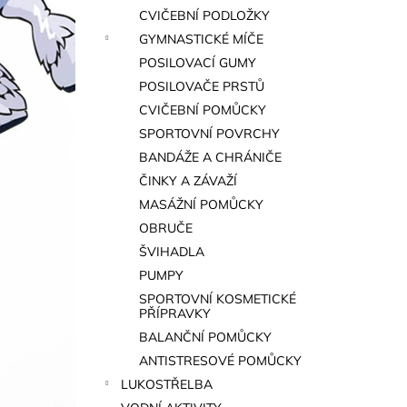
a
CVIČEBNÍ PODLOŽKY
n
GYMNASTICKÉ MÍČE
e
POSILOVACÍ GUMY
l
POSILOVAČE PRSTŮ
CVIČEBNÍ POMŮCKY
SPORTOVNÍ POVRCHY
BANDÁŽE A CHRÁNIČE
ČINKY A ZÁVAŽÍ
MASÁŽNÍ POMŮCKY
OBRUČE
ŠVIHADLA
PUMPY
SPORTOVNÍ KOSMETICKÉ
PŘÍPRAVKY
BALANČNÍ POMŮCKY
ANTISTRESOVÉ POMŮCKY
LUKOSTŘELBA