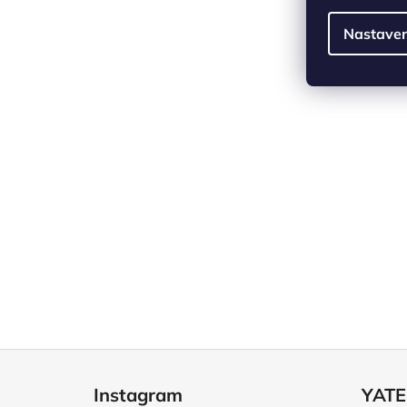
Nastaven
Z
á
Instagram
YATE