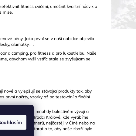
ektivnit fitness cvičení, umožnit kvalitní nácvik a
e mise.
enové pěny. Jako první se v naší nabídce objevila
desky, alumatky… .
or a camping, pro fitness a pro lukostřelbu. Naše
me, abychom vyšli vstříc stále se zvyšujícím se
í nové a vylepšují se stávající produkty tak, aby
s první náčrty, vzorky až po testování a finální
 velmi náročném a mnohdy bolestivém vývoji a
 v naší továrně v Hradci Králové, kde vyrábíme
Souhlasím
áme u našich partnerů, nejčastěji v Číně nebo na
je schopen se postarat o to, aby naše zboží bylo
hnout.