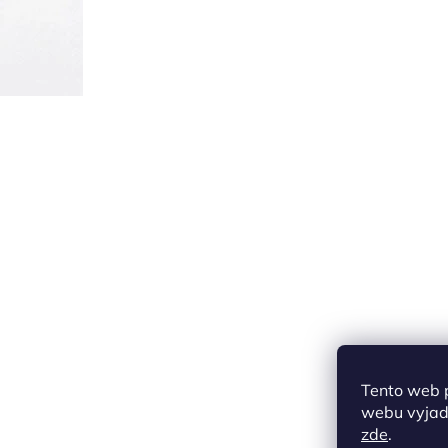
Tento web 
webu vyjadř
zde
.