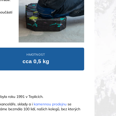
součástí
HMOTNOST
cca 0,5 kg
byla roku 1991 v Teplicích.
kanceláře, sklady a i
kamennou prodejnu
se
áme bezmála 100 lidí, našich kolegů, bez kterých