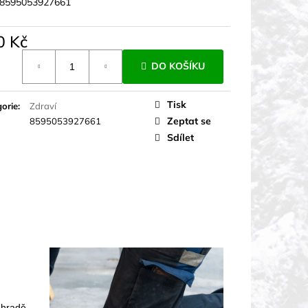
8595053927661
0 Kč
á
DO KOŠÍKU
Tisk
orie
:
Zdraví
Zeptat se
8595053927661
Sdílet
ahradě.