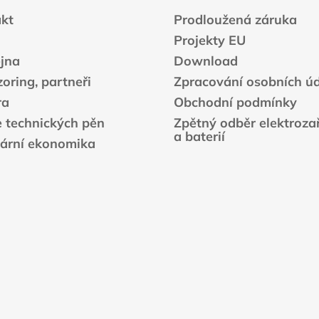
kt
Prodloužená záruka
Projekty EU
jna
Download
oring, partneři
Zpracování osobních ú
ra
Obchodní podmínky
e technických pěn
Zpětný odběr elektrozař
a baterií
lární ekonomika