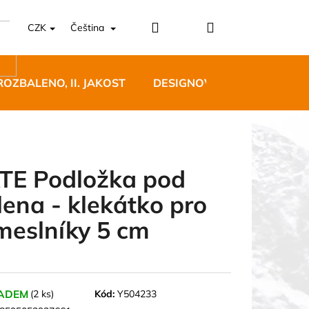
Přihlášení
Nákupní
CZK
Čeština
košík
ROZBALENO, II. JAKOST
DESIGNOVÝ NÁBYTEK
TE Podložka pod
lena - klekátko pro
5 BĚŽECKÉ TRAILOVÉ
meslníky 5 cm
BLUE
 Kč
ADEM
(2 ks)
Kód:
Y504233