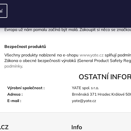
í
Z HK do celého světa
Na naše produkty můžete narazit nejen v České republice, ale i pra
Evropa už nám pomalu začíná být malá. Zakoupit si něco se značkou 
Bezpečnost produktů
Všechny produkty nabízené na e-shopu
www.yate.cz
splňují podmín
Zákona o obecné bezpečnosti výrobků (General Product Safety Reg
podmínky
.
OSTATNÍ INFO
Výrobní společnost
:
YATE spol. s r.o.
Adresa
:
Brněnská 371 Hradec Králové 50
E-mail
:
yate@yate.cz
.CZ
Info