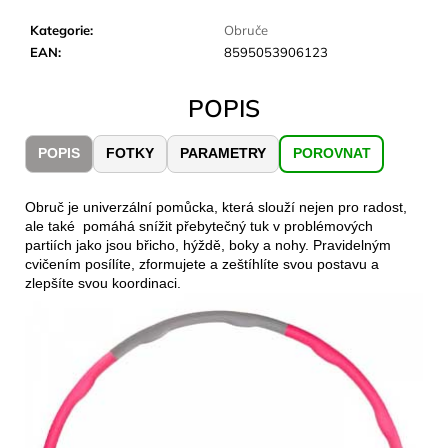
č
u
Kategorie
:
Obruče
j
EAN
:
8595053906123
e
m
POPIS
e
POPIS
FOTKY
PARAMETRY
POROVNAT
JOMA
SIERRA
25
Obruč je univerzální pomůcka, která slouží nejen pro radost,
BĚŽECKÉ
ale také pomáhá snížit přebytečný tuk v problémových
TRAILOVÉ
partiích jako jsou břicho, hýždě, boky a nohy. Pravidelným
BOTY
cvičením posílíte, zformujete a zeštíhlíte svou postavu a
PÁNSKÉ
zlepšíte svou koordinaci.
BLUE
1
603
Kč
Původně:
2
290
Kč