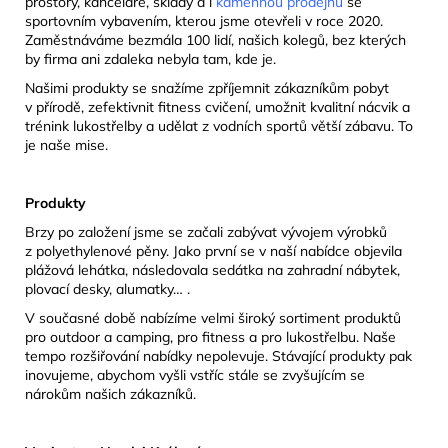
prostory, kanceláře, sklady a i
kamennou prodejnu
se
sportovním vybavením, kterou jsme otevřeli v roce 2020.
Zaměstnáváme bezmála 100 lidí, našich kolegů, bez kterých
by firma ani zdaleka nebyla tam, kde je.
Našimi produkty se snažíme zpříjemnit zákazníkům pobyt
v přírodě, zefektivnit fitness cvičení, umožnit kvalitní nácvik a
trénink lukostřelby a udělat z vodních sportů větší zábavu. To
je naše mise.
Produkty
Brzy po založení jsme se začali zabývat vývojem výrobků
z polyethylenové pěny. Jako první se v naší nabídce objevila
plážová lehátka, následovala sedátka na zahradní nábytek,
plovací desky, alumatky… .
V současné době nabízíme velmi široký sortiment produktů
pro outdoor a camping, pro fitness a pro lukostřelbu. Naše
tempo rozšiřování nabídky nepolevuje. Stávající produkty pak
inovujeme, abychom vyšli vstříc stále se zvyšujícím se
nárokům našich zákazníků.