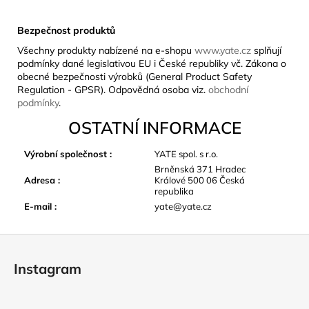
Bezpečnost produktů
Všechny produkty nabízené na e-shopu
www.yate.cz
splňují
podmínky dané legislativou EU i České republiky vč. Zákona o
obecné bezpečnosti výrobků (General Product Safety
Regulation - GPSR). Odpovědná osoba viz.
obchodní
podmínky
.
OSTATNÍ INFORMACE
Výrobní společnost
:
YATE spol. s r.o.
Brněnská 371 Hradec
Adresa
:
Králové 500 06 Česká
republika
E-mail
:
yate@yate.cz
Z
á
Instagram
p
a