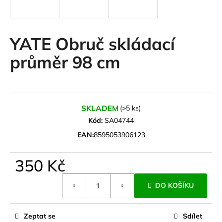
a
j
í
YATE Obruč skládací
t
průměr 98 cm
?
SKLADEM
(>5 ks)
HLEDAT
Kód:
SA04744
EAN:
8595053906123
D
350 Kč
o
Měrná
p
DO KOŠÍKU
cena:
o
r
u
Zeptat se
Sdílet