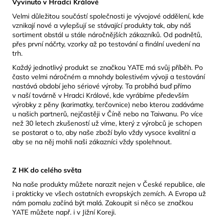
Vyvinuto v Hradci Králové
Velmi důležitou součástí společnosti je vývojové oddělení, kde
vznikají nové a vylepšují se stávající produkty tak, aby náš
sortiment obstál u stále náročnějších zákazníků. Od podnětů,
přes první náčrty, vzorky až po testování a finální uvedení na
trh.
Každý jednotlivý produkt se značkou YATE má svůj příběh. Po
často velmi náročném a mnohdy bolestivém vývoji a testování
nastává období jeho sériové výroby. Ta probíhá buď přímo
v naší továrně v Hradci Králové, kde vyrábíme především
výrobky z pěny (karimatky, terčovnice) nebo kterou zadáváme
u našich partnerů, nejčastěji v Číně nebo na Taiwanu. Po více
než 30 letech zkušeností už víme, který z výrobců je schopen
se postarat o to, aby naše zboží bylo vždy vysoce kvalitní a
aby se na něj mohli naši zákazníci vždy spolehnout.
Z HK do celého světa
Na naše produkty můžete narazit nejen v České republice, ale
i prakticky ve všech ostatních evropských zemích. A Evropa už
nám pomalu začíná být malá. Zakoupit si něco se značkou
YATE můžete např. i v Jižní Koreji.