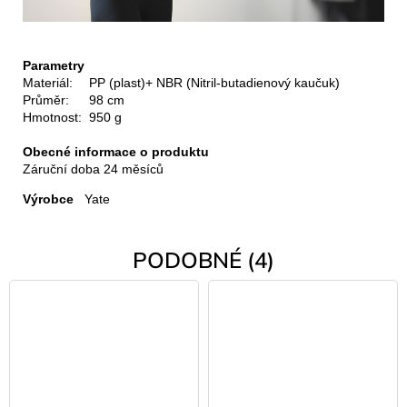
Parametry
Materiál:
PP (plast)+ NBR (
Nitril-butadienový kaučuk)
Průměr:
98 cm
Hmotnost:
950 g
Obecné informace o produktu
Záruční doba
24 měsíců
Výrobce
Yate
PODOBNÉ (4)