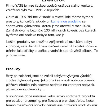
Firma YATE je ryze českou společností bez cizího kapitálu.
Založena byla roku 1991 v Teplicích.
Od roku 1997 sídlíme v Hradci Králové, kde máme výrobní
prostory, kanceláře, sklady a i
kamennou prodejnu
se
sportovním vybavením, kterou jsme otevřeli v roce 2020.
Zaměstnáváme bezmála 100 lidí, našich kolegů, bez kterých
by firma ani zdaleka nebyla tam, kde je.
Našimi produkty se snažíme zpříjemnit zákazníkům pobyt
v přírodě, zefektivnit fitness cvičení, umožnit kvalitní nácvik a
trénink lukostřelby a udělat z vodních sportů větší zábavu. To
je naše mise.
Produkty
Brzy po založení jsme se začali zabývat vývojem výrobků
z polyethylenové pěny. Jako první se v naší nabídce objevila
plážová lehátka, následovala sedátka na zahradní nábytek,
plovací desky, alumatky… .
V současné době nabízíme velmi široký sortiment produktů
pro outdoor a camping, pro fitness a pro lukostřelbu. Naše
tempo rozšiřování nabídky nepolevuje. Stávající produkty pak