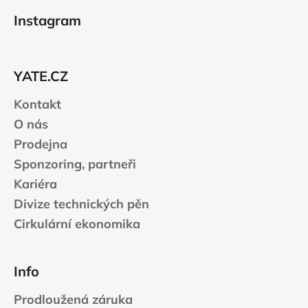
á
Instagram
p
a
t
YATE.CZ
í
Kontakt
O nás
Prodejna
Sponzoring, partneři
Kariéra
Divize technických pěn
Cirkulární ekonomika
Info
Prodloužená záruka