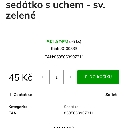
sedátko s uchem - sv.
a
zelené
j
í
t
?
SKLADEM
(>5 ks)
Kód:
SC00333
EAN:
8595053907311
HLEDAT
45 Kč
DO KOŠÍKU
Měrná
cena:
D
Zeptat se
Sdílet
o
p
Kategorie
:
Sedátka
o
EAN
:
8595053907311
r
u