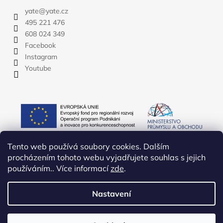
yate
@
yate.cz
495 221 476
608 024 349
Facebook
Instagram
Youtube
Tento web používá soubory cookies. Dalším
procházením tohoto webu vyjadřujete souhlas s jejich
používáním.. Více informací
zde
.
Nastavení
Vytvořil Shoptet
Copyright 2026
YATE.CZ
. Všechna práva vyhrazena.
Upravit