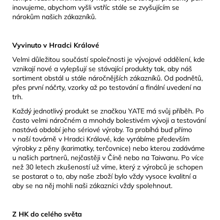
inovujeme, abychom vyšli vstříc stále se zvyšujícím se
nárokům našich zákazníků.
Vyvinuto v Hradci Králové
Velmi důležitou součástí společnosti je vývojové oddělení, kde
vznikají nové a vylepšují se stávající produkty tak, aby náš
sortiment obstál u stále náročnějších zákazníků. Od podnětů,
přes první náčrty, vzorky až po testování a finální uvedení na
trh.
Každý jednotlivý produkt se značkou YATE má svůj příběh. Po
často velmi náročném a mnohdy bolestivém vývoji a testování
nastává období jeho sériové výroby. Ta probíhá buď přímo
v naší továrně v Hradci Králové, kde vyrábíme především
výrobky z pěny (karimatky, terčovnice) nebo kterou zadáváme
u našich partnerů, nejčastěji v Číně nebo na Taiwanu. Po více
než 30 letech zkušeností už víme, který z výrobců je schopen
se postarat o to, aby naše zboží bylo vždy vysoce kvalitní a
aby se na něj mohli naši zákazníci vždy spolehnout.
Z HK do celého světa