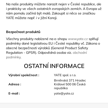
Na naše produkty můžete narazit nejen v České republice, ale
i prakticky ve všech ostatních evropských zemích. A Evropa už
nám pomalu začíná být malá. Zakoupit si něco se značkou
YATE můžete např. i v Jižní Koreji.
Bezpečnost produktů
Všechny produkty nabízené na e-shopu
www.yate.cz
splňují
podmínky dané legislativou EU i České republiky vč. Zákona o
obecné bezpečnosti výrobků (General Product Safety
Regulation - GPSR). Odpovědná osoba viz.
obchodní
podmínky
.
OSTATNÍ INFORMACE
Výrobní společnost
:
YATE spol. s r.o.
Brněnská 371 Hradec
Adresa
:
Králové 500 06 Česká
republika
E-mail
:
yate@yate.cz
Z