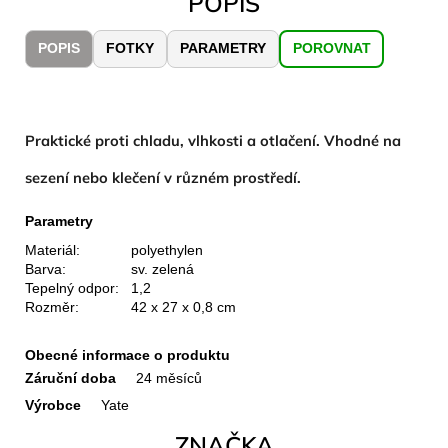
POPIS
č
u
j
POPIS
FOTKY
PARAMETRY
POROVNAT
e
m
e
Praktické proti chladu, vlhkosti a otlačení. Vhodné na
CARNOSPORT
sezení nebo klečení v různém prostředí.
GEL
100
Parametry
ML
899
Materiál:
polyethylen
Kč
Barva:
sv. zelená
Tepelný odpor:
1,2
Rozměr:
42 x 27 x 0,8 cm
Obecné informace o produktu
Záruční doba
24 měsíců
Výrobce
Yate
ZNAČKA