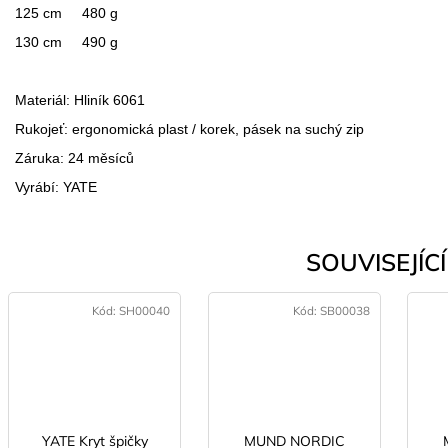
125 cm
480 g
130 cm
490 g
Materiál: Hliník 6061
Rukojeť: ergonomická plast / korek, pásek na suchý zip
Záruka: 24 měsíců
Vyrábí: YATE
SOUVISEJÍCÍ 
Kód:
SH00040
Kód:
SB00038
YATE Kryt špičky
MUND NORDIC