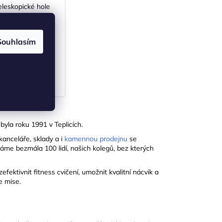
eleskopické hole
KLADEM
(>5 pár)
Souhlasím
983 Kč bez DPH
1 190 Kč
DO KOŠÍKU
byla roku 1991 v Teplicích.
kanceláře, sklady a i
kamennou prodejnu
se
áme bezmála 100 lidí, našich kolegů, bez kterých
ektivnit fitness cvičení, umožnit kvalitní nácvik a
e mise.