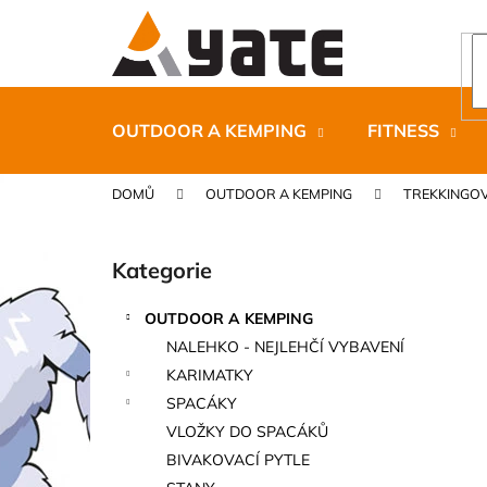
K
Přejít
na
o
obsah
Zpět
Zpět
š
do
do
í
k
obchodu
obchodu
OUTDOOR A KEMPING
FITNESS
DOMŮ
OUTDOOR A KEMPING
TREKKINGO
P
o
Kategorie
Přeskočit
s
kategorie
t
OUTDOOR A KEMPING
r
CARNOSPORT GEL 100 ML
NALEHKO - NEJLEHČÍ VYBAVENÍ
a
899 Kč
KARIMATKY
n
SPACÁKY
n
VLOŽKY DO SPACÁKŮ
í
BIVAKOVACÍ PYTLE
p