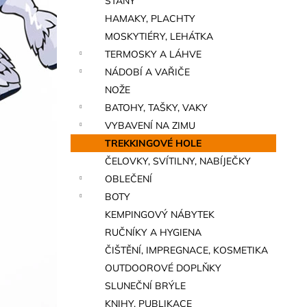
STANY
a
HAMAKY, PLACHTY
n
MOSKYTIÉRY, LEHÁTKA
e
TERMOSKY A LÁHVE
l
NÁDOBÍ A VAŘIČE
NOŽE
BATOHY, TAŠKY, VAKY
VYBAVENÍ NA ZIMU
TREKKINGOVÉ HOLE
ČELOVKY, SVÍTILNY, NABÍJEČKY
OBLEČENÍ
BOTY
KEMPINGOVÝ NÁBYTEK
RUČNÍKY A HYGIENA
ČIŠTĚNÍ, IMPREGNACE, KOSMETIKA
OUTDOOROVÉ DOPLŇKY
SLUNEČNÍ BRÝLE
KNIHY, PUBLIKACE