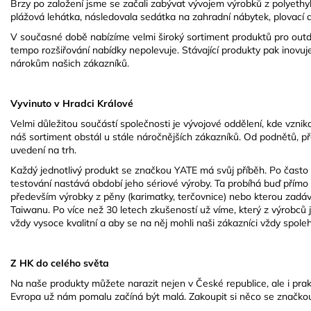
Brzy po založení jsme se začali zabývat vývojem výrobků z polyethyl
plážová lehátka, následovala sedátka na zahradní nábytek, plovací 
V současné době nabízíme velmi široký sortiment produktů pro outdo
tempo rozšiřování nabídky nepolevuje. Stávající produkty pak inovuje
nárokům našich zákazníků.
Vyvinuto v Hradci Králové
Velmi důležitou součástí společnosti je vývojové oddělení, kde vznikaj
náš sortiment obstál u stále náročnějších zákazníků. Od podnětů, pře
uvedení na trh.
Každý jednotlivý produkt se značkou YATE má svůj příběh. Po často
testování nastává období jeho sériové výroby. Ta probíhá buď přímo
především výrobky z pěny (karimatky, terčovnice) nebo kterou zadáv
Taiwanu. Po více než 30 letech zkušeností už víme, který z výrobců 
vždy vysoce kvalitní a aby se na něj mohli naši zákazníci vždy spole
Z HK do celého světa
Na naše produkty můžete narazit nejen v České republice, ale i pra
Evropa už nám pomalu začíná být malá. Zakoupit si něco se značkou 