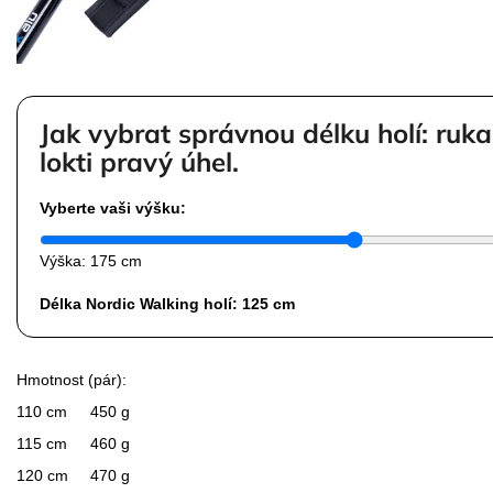
Jak vybrat správnou délku holí: ruka
lokti pravý úhel.
Vyberte vaši výšku:
Výška:
175 cm
Délka Nordic Walking holí:
125
cm
Hmotnost (pár):
110 cm
450 g
115 cm
460 g
120 cm
470 g