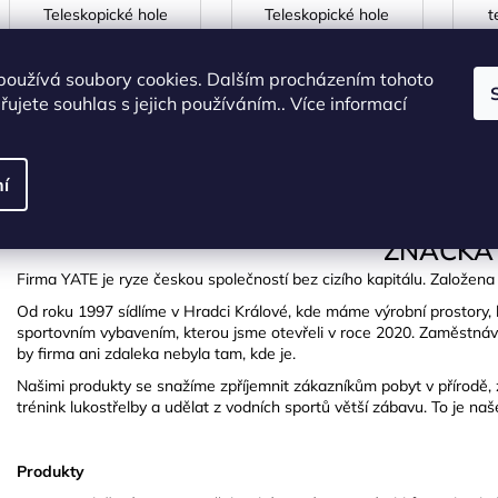
Teleskopické hole
Teleskopické hole
t
SKLADEM
(>5 pár)
SKLADEM
(>5 pár)
S
používá soubory cookies. Dalším procházením tohoto
430 Kč bez DPH
818 Kč bez DPH
ujete souhlas s jejich používáním.. Více informací
520 Kč
990 Kč
DO KOŠÍKU
DO KOŠÍKU
í
ZNAČKA
Firma YATE je ryze českou společností bez cizího kapitálu. Založena 
Od roku 1997 sídlíme v Hradci Králové, kde máme výrobní prostory, 
sportovním vybavením, kterou jsme otevřeli v roce 2020. Zaměstnáv
by firma ani zdaleka nebyla tam, kde je.
Našimi produkty se snažíme zpříjemnit zákazníkům pobyt v přírodě, zef
trénink lukostřelby a udělat z vodních sportů větší zábavu. To je naš
Produkty