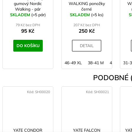
gumový Nordic
WALKING ponožky
W
Walking - pár
černé
SKLADEM
(>5 pár)
SKLADEM
(>5 ks)
S
79 Kč bez DPH
207 Kč bez DPH
95 Kč
250 Kč
DO KOŠÍKU
DETAIL
46-49 XL
38-41 M
42-45 L
31-3
PODOBNÉ (
Kód:
SH00020
Kód:
SH00021
YATE CONDOR
YATE FALCON
YAT