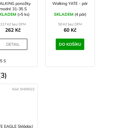
ALKING ponožky
Walking YATE - pár
modré 31-35 S
KLADEM
(>5 ks)
SKLADEM
(4 pár)
217 Kč bez DPH
50 Kč bez DPH
262 Kč
60 Kč
DETAIL
DO KOŠÍKU
5 S
34-37 S
3)
Kód:
SH00022
E EAGLE Skládací