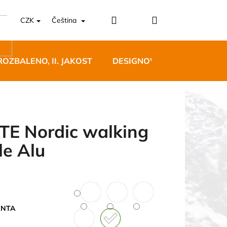
Přihlášení
Nákupní
CZK
Čeština
košík
ROZBALENO, II. JAKOST
DESIGNOVÝ NÁBYTEK
TE Nordic walking
le Alu
5 BĚŽECKÉ TRAILOVÉ
BLUE
 Kč
ANTA