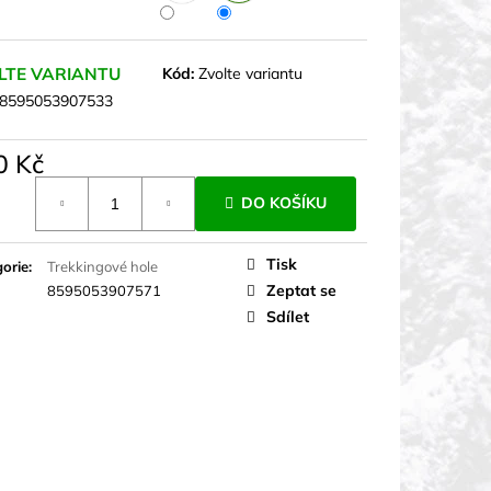
LTE VARIANTU
Kód:
Zvolte variantu
8595053907533
0 Kč
á
DO KOŠÍKU
Tisk
orie
:
Trekkingové hole
Zeptat se
8595053907571
Sdílet