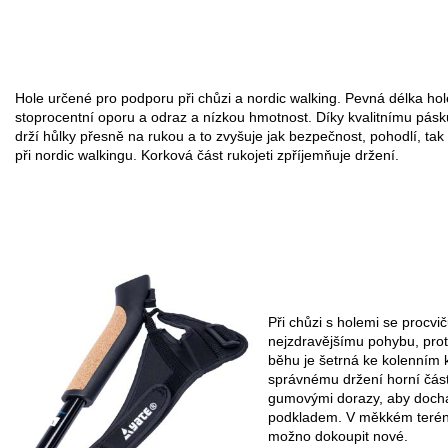
Hole určené pro podporu při chůzi a nordic walking. Pevná délka hol
stoprocentní oporu a odraz a nízkou hmotnost. Díky kvalitnímu pásku
drží hůlky přesně na rukou a to zvyšuje jak bezpečnost, pohodlí, tak 
při nordic walkingu. Korková část rukojeti zpříjemňuje držení.
Při chůzi s holemi se procvič
nejzdravějšímu pohybu, proto
běhu je šetrná ke kolenním 
správnému držení horní části
gumovými dorazy, aby dochá
podkladem. V měkkém terén
možno dokoupit nové.