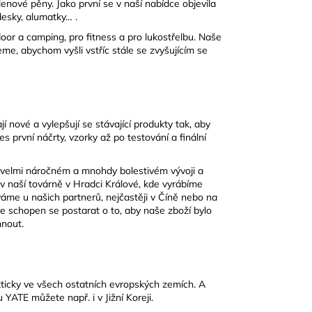
enové pěny. Jako první se v naší nabídce objevila
desky, alumatky… .
or a camping, pro fitness a pro lukostřelbu. Naše
me, abychom vyšli vstříc stále se zvyšujícím se
í nové a vylepšují se stávající produkty tak, aby
s první náčrty, vzorky až po testování a finální
 velmi náročném a mnohdy bolestivém vývoji a
 v naší továrně v Hradci Králové, kde vyrábíme
áme u našich partnerů, nejčastěji v Číně nebo na
je schopen se postarat o to, aby naše zboží bylo
hnout.
kticky ve všech ostatních evropských zemích. A
YATE můžete např. i v Jižní Koreji.