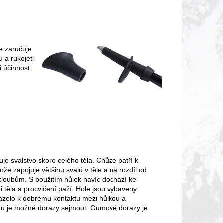
e zaručuje
 a rukojeti
i účinnost
uje svalstvo skoro celého těla. Chůze patří k
že zapojuje většinu svalů v těle a na rozdíl od
kloubům. S použitím hůlek navíc dochází ke
 těla a procvičení paží. Hole jsou vybaveny
zelo k dobrému kontaktu mezi hůlkou a
u je možné dorazy sejmout. Gumové dorazy je