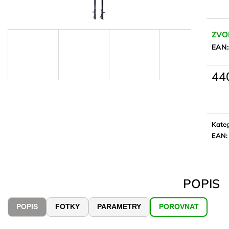
ZVO
EAN:
44
Měrn
cena:
Kateg
EAN
:
POPIS
POPIS
FOTKY
PARAMETRY
POROVNAT