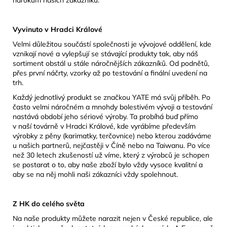
Vyvinuto v Hradci Králové
Velmi důležitou součástí společnosti je vývojové oddělení, kde
vznikají nové a vylepšují se stávající produkty tak, aby náš
sortiment obstál u stále náročnějších zákazníků. Od podnětů,
přes první náčrty, vzorky až po testování a finální uvedení na
trh.
Každý jednotlivý produkt se značkou YATE má svůj příběh. Po
často velmi náročném a mnohdy bolestivém vývoji a testování
nastává období jeho sériové výroby. Ta probíhá buď přímo
v naší továrně v Hradci Králové, kde vyrábíme především
výrobky z pěny (karimatky, terčovnice) nebo kterou zadáváme
u našich partnerů, nejčastěji v Číně nebo na Taiwanu. Po více
než 30 letech zkušeností už víme, který z výrobců je schopen
se postarat o to, aby naše zboží bylo vždy vysoce kvalitní a
aby se na něj mohli naši zákazníci vždy spolehnout.
Z HK do celého světa
Na naše produkty můžete narazit nejen v České republice, ale