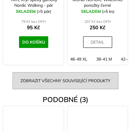
Nordic Walking - pár
ponožky černé
SKLADEM
(>5 pár)
SKLADEM
(>5 ks)
79 Kč bez DPH
207 Kč bez DPH
95 Kč
250 Kč
DO KOŠÍKU
DETAIL
46-49 XL
38-41 M
42-4
ZOBRAZIT VŠECHNY SOUVISEJÍCÍ PRODUKTY
PODOBNÉ (3)