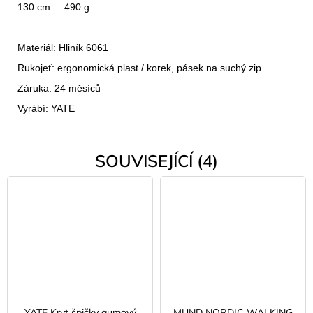
130 cm
490 g
Materiál: Hliník 6061
Rukojeť: ergonomická plast / korek, pásek na suchý zip
Záruka: 24 měsíců
Vyrábí: YATE
SOUVISEJÍCÍ (4)
YATE Kryt špičky gumový
MUND NORDIC WALKING