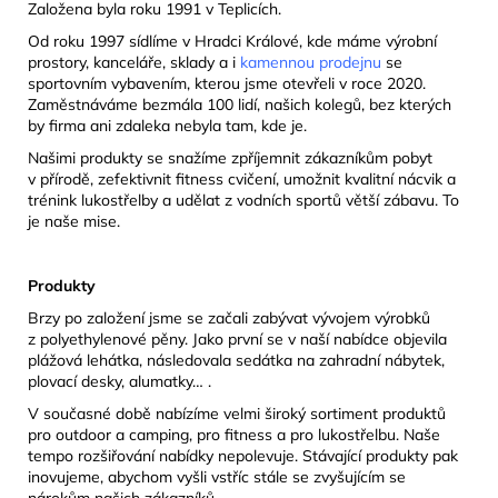
Založena byla roku 1991 v Teplicích.
Od roku 1997 sídlíme v Hradci Králové, kde máme výrobní
prostory, kanceláře, sklady a i
kamennou prodejnu
se
sportovním vybavením, kterou jsme otevřeli v roce 2020.
Zaměstnáváme bezmála 100 lidí, našich kolegů, bez kterých
by firma ani zdaleka nebyla tam, kde je.
Našimi produkty se snažíme zpříjemnit zákazníkům pobyt
v přírodě, zefektivnit fitness cvičení, umožnit kvalitní nácvik a
trénink lukostřelby a udělat z vodních sportů větší zábavu. To
je naše mise.
Produkty
Brzy po založení jsme se začali zabývat vývojem výrobků
z polyethylenové pěny. Jako první se v naší nabídce objevila
plážová lehátka, následovala sedátka na zahradní nábytek,
plovací desky, alumatky… .
V současné době nabízíme velmi široký sortiment produktů
pro outdoor a camping, pro fitness a pro lukostřelbu. Naše
tempo rozšiřování nabídky nepolevuje. Stávající produkty pak
inovujeme, abychom vyšli vstříc stále se zvyšujícím se
nárokům našich zákazníků.