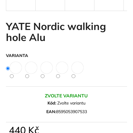
a
j
í
YATE Nordic walking
t
hole Alu
?
VARIANTA
HLEDAT
D
ZVOLTE VARIANTU
o
Kód:
Zvolte variantu
p
EAN:
8595053907533
o
r
u
440 Kč