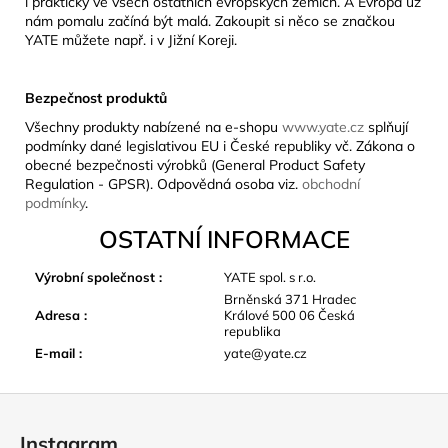
i prakticky ve všech ostatních evropských zemích. A Evropa už
nám pomalu začíná být malá. Zakoupit si něco se značkou
YATE můžete např. i v Jižní Koreji.
Bezpečnost produktů
Všechny produkty nabízené na e-shopu
www.yate.cz
splňují
podmínky dané legislativou EU i České republiky vč. Zákona o
obecné bezpečnosti výrobků (General Product Safety
Regulation - GPSR). Odpovědná osoba viz.
obchodní
podmínky
.
OSTATNÍ INFORMACE
Výrobní společnost
:
YATE spol. s r.o.
Brněnská 371 Hradec
Adresa
:
Králové 500 06 Česká
republika
E-mail
:
yate@yate.cz
Z
á
Instagram