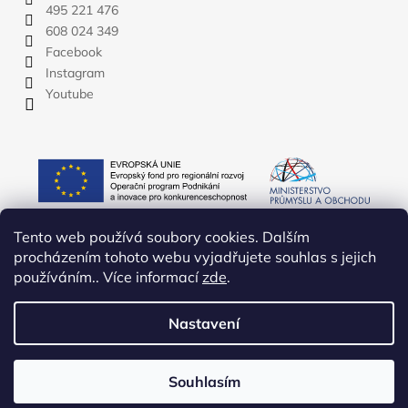
495 221 476
608 024 349
Facebook
Instagram
Youtube
Tento web používá soubory cookies. Dalším
procházením tohoto webu vyjadřujete souhlas s jejich
používáním.. Více informací
zde
.
Nastavení
Vytvořil Shoptet
Copyright 2026
YATE.CZ
. Všechna práva vyhrazena.
Upravit
Souhlasím
nastavení cookies