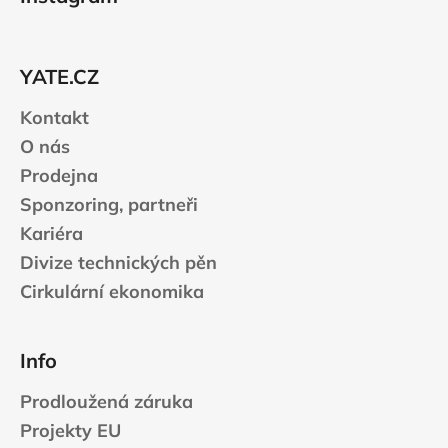
p
a
t
YATE.CZ
í
Kontakt
O nás
Prodejna
Sponzoring, partneři
Kariéra
Divize technických pěn
Cirkulární ekonomika
Info
Prodloužená záruka
Projekty EU