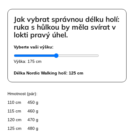
Jak vybrat správnou délku holí:
ruka s hůlkou by měla svírat v
lokti pravý úhel.
Vyberte vaši výšku:
Výška:
175 cm
Délka Nordic Walking holí:
125
cm
Hmotnost (pár):
110 cm
450 g
115 cm
460 g
120 cm
470 g
125 cm
480 g