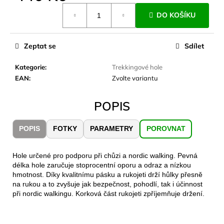
č
Měrná
u
DO KOŠÍKU
cena:
j
e
m
Zeptat se
Sdílet
e
Kategorie
:
Trekkingové hole
EAN
:
Zvolte variantu
CARNOSPORT
GEL
100
POPIS
ML
899
POPIS
FOTKY
PARAMETRY
POROVNAT
Kč
Hole určené pro podporu při chůzi a nordic walking. Pevná
délka hole zaručuje stoprocentní oporu a odraz a nízkou
hmotnost. Díky kvalitnímu pásku a rukojeti drží hůlky přesně
na rukou a to zvyšuje jak bezpečnost, pohodlí, tak i účinnost
při nordic walkingu. Korková část rukojeti zpříjemňuje držení.