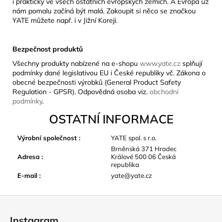
i prakticky ve všech ostatních evropských zemích. A Evropa už
nám pomalu začíná být malá. Zakoupit si něco se značkou
YATE můžete např. i v Jižní Koreji.
Bezpečnost produktů
Všechny produkty nabízené na e-shopu
www.yate.cz
splňují
podmínky dané legislativou EU i České republiky vč. Zákona o
obecné bezpečnosti výrobků (General Product Safety
Regulation - GPSR). Odpovědná osoba viz.
obchodní
podmínky
.
OSTATNÍ INFORMACE
Výrobní společnost
:
YATE spol. s r.o.
Brněnská 371 Hradec
Adresa
:
Králové 500 06 Česká
republika
E-mail
:
yate@yate.cz
Z
á
Instagram