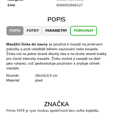
č
EAN
:
8595053908127
u
j
e
POPIS
m
e
POPIS
FOTKY
PARAMETRY
POROVNAT
CARNOSPORT
Masážní žínka do sauny
se používá k masáži na prokrvení
GEL
pokožky a proti celulitidě během saunování nebo koupele.
100
Žínka má na jedné straně dlouhý vlas a na druhé straně krátký
ML
pro různé intenzity masáže. Žínku možné ji nasadit na dlaň
899
jako rukavici, což zjednodušuje používání a zvyšuje účinek
Kč
masáže.
Rozměr:
18x14x3,5 cm
Materiál:
plast
ZNAČKA
Firma YATE je ryze českou společností bez cizího kapitálu.