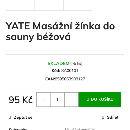
a
j
í
YATE Masážní žínka do
t
sauny béžová
?
SKLADEM
(>5 ks)
HLEDAT
Kód:
SA00101
EAN:
8595053908127
D
95 Kč
o
DO KOŠÍKU
p
Měrná
o
cena:
Zeptat se
Sdílet
r
u
Kategorie
:
Masážní pomůcky