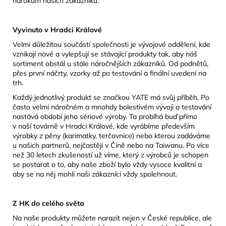
nárokům našich zákazníků.
Vyvinuto v Hradci Králové
Velmi důležitou součástí společnosti je vývojové oddělení, kde
vznikají nové a vylepšují se stávající produkty tak, aby náš
sortiment obstál u stále náročnějších zákazníků. Od podnětů,
přes první náčrty, vzorky až po testování a finální uvedení na
trh.
Každý jednotlivý produkt se značkou YATE má svůj příběh. Po
často velmi náročném a mnohdy bolestivém vývoji a testování
nastává období jeho sériové výroby. Ta probíhá buď přímo
v naší továrně v Hradci Králové, kde vyrábíme především
výrobky z pěny (karimatky, terčovnice) nebo kterou zadáváme
u našich partnerů, nejčastěji v Číně nebo na Taiwanu. Po více
než 30 letech zkušeností už víme, který z výrobců je schopen
se postarat o to, aby naše zboží bylo vždy vysoce kvalitní a
aby se na něj mohli naši zákazníci vždy spolehnout.
Z HK do celého světa
Na naše produkty můžete narazit nejen v České republice, ale