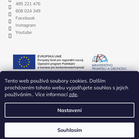
495 221 476
608 024 349
Facebook
Instagram
Youtube
Tento web používá soubory cookies. Dalším
procházením tohoto webu vyjadřujete souhlas s jejich
používáním.. Více informací
zde
.
Nastavení
Vytvořil Shoptet
Copyright 2026
YATE.CZ
. Všechna práva vyhrazena.
Upravit
Souhlasím
nastavení cookies