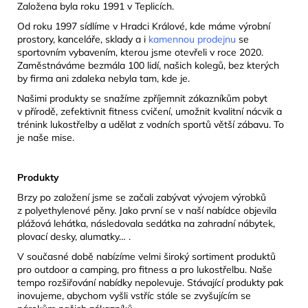
Založena byla roku 1991 v Teplicích.
Od roku 1997 sídlíme v Hradci Králové, kde máme výrobní
prostory, kanceláře, sklady a i
kamennou prodejnu
se
sportovním vybavením, kterou jsme otevřeli v roce 2020.
Zaměstnáváme bezmála 100 lidí, našich kolegů, bez kterých
by firma ani zdaleka nebyla tam, kde je.
Našimi produkty se snažíme zpříjemnit zákazníkům pobyt
v přírodě, zefektivnit fitness cvičení, umožnit kvalitní nácvik a
trénink lukostřelby a udělat z vodních sportů větší zábavu. To
je naše mise.
Produkty
Brzy po založení jsme se začali zabývat vývojem výrobků
z polyethylenové pěny. Jako první se v naší nabídce objevila
plážová lehátka, následovala sedátka na zahradní nábytek,
plovací desky, alumatky… .
V současné době nabízíme velmi široký sortiment produktů
pro outdoor a camping, pro fitness a pro lukostřelbu. Naše
tempo rozšiřování nabídky nepolevuje. Stávající produkty pak
inovujeme, abychom vyšli vstříc stále se zvyšujícím se