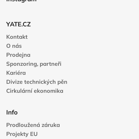
p
a
t
YATE.CZ
í
Kontakt
O nás
Prodejna
Sponzoring, partneři
Kariéra
Divize technických pěn
Cirkulární ekonomika
Info
Prodloužená záruka
Projekty EU