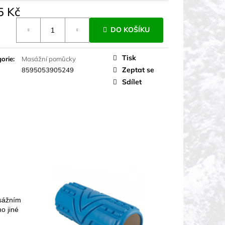
5 Kč
á
DO KOŠÍKU
Tisk
orie
:
Masážní pomůcky
Zeptat se
8595053905249
Sdílet
asážním
o jiné