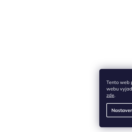
Tento web 
webu vyjadř
zde
.
Nastaven