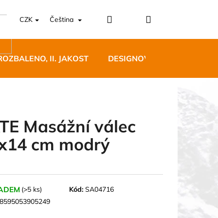
Přihlášení
Nákupní
CZK
Čeština
košík
ROZBALENO, II. JAKOST
DESIGNOVÝ NÁBYTEK
TE Masážní válec
x14 cm modrý
5 BĚŽECKÉ TRAILOVÉ
BLUE
 Kč
ADEM
(>5 ks)
Kód:
SA04716
8595053905249