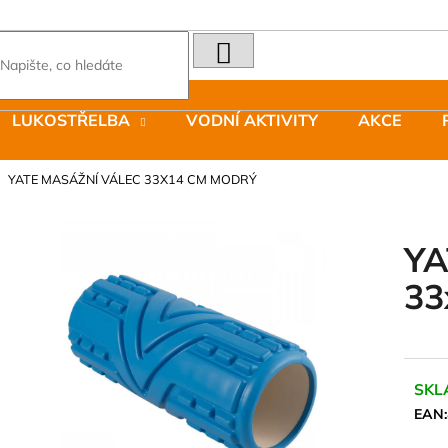
HLEDAT
Co potřebujete najít?
LUKOSTŘELBA
VODNÍ AKTIVITY
AKCE
Doporučujeme
YATE MASÁŽNÍ VÁLEC 33X14 CM MODRÝ
YA
33
LAKEN LÁHEV HLINÍK FUTURA 1500
JOMA SIERRA 2
ML MODRÁ
BOTY PÁNSKÉ 
379 Kč
1 603 Kč
Původně:
2 290
SKL
EAN: