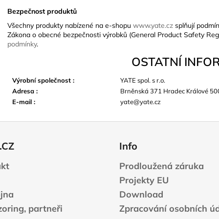
Bezpečnost produktů
Všechny produkty nabízené na e-shopu
www.yate.cz
splňují podmín
Zákona o obecné bezpečnosti výrobků (General Product Safety Reg
podmínky
.
OSTATNÍ INFO
Výrobní společnost
:
YATE spol. s r.o.
Adresa
:
Brněnská 371 Hradec Králové 50
E-mail
:
yate@yate.cz
.CZ
Info
kt
Prodloužená záruka
Projekty EU
jna
Download
oring, partneři
Zpracování osobních ú