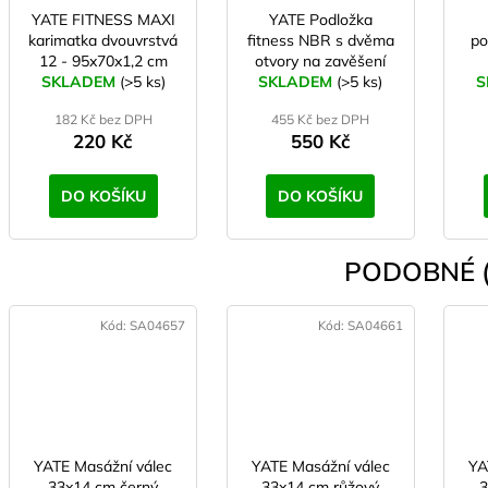
YATE FITNESS MAXI
YATE Podložka
karimatka dvouvrstvá
fitness NBR s dvěma
po
12 - 95x70x1,2 cm
otvory na zavěšení
SKLADEM
černá/modrá
(>5 ks)
183×61×1cm - modrá
SKLADEM
(>5 ks)
S
182 Kč bez DPH
455 Kč bez DPH
220 Kč
550 Kč
DO KOŠÍKU
DO KOŠÍKU
PODOBNÉ (
Kód:
SA04657
Kód:
SA04661
YATE Masážní válec
YATE Masážní válec
YA
33x14 cm černý
33x14 cm růžový
3