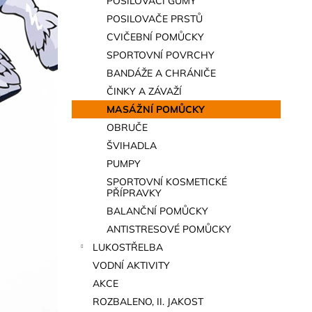
POSILOVACÍ GUMY
a
POSILOVAČE PRSTŮ
n
CVIČEBNÍ POMŮCKY
e
SPORTOVNÍ POVRCHY
l
BANDÁŽE A CHRÁNIČE
ČINKY A ZÁVAŽÍ
MASÁŽNÍ POMŮCKY
OBRUČE
ŠVIHADLA
PUMPY
SPORTOVNÍ KOSMETICKÉ
PŘÍPRAVKY
BALANČNÍ POMŮCKY
ANTISTRESOVÉ POMŮCKY
LUKOSTŘELBA
VODNÍ AKTIVITY
AKCE
ROZBALENO, II. JAKOST