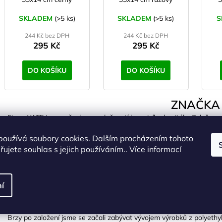
SKLADEM
(>5 ks)
SKLADEM
(>5 ks)
S
244 Kč bez DPH
244 Kč bez DPH
295 Kč
295 Kč
DO KOŠÍKU
DO KOŠÍKU
ZNAČKA
Firma YATE je ryze českou společností bez cizího kapitálu. Založena 
Od roku 1997 sídlíme v Hradci Králové, kde máme výrobní prostory, 
používá soubory cookies. Dalším procházením tohoto
sportovním vybavením, kterou jsme otevřeli v roce 2020. Zaměstnáv
ujete souhlas s jejich používáním.. Více informací
by firma ani zdaleka nebyla tam, kde je.
Našimi produkty se snažíme zpříjemnit zákazníkům pobyt v přírodě, zef
trénink lukostřelby a udělat z vodních sportů větší zábavu. To je naš
í
Produkty
Brzy po založení jsme se začali zabývat vývojem výrobků z polyethyl