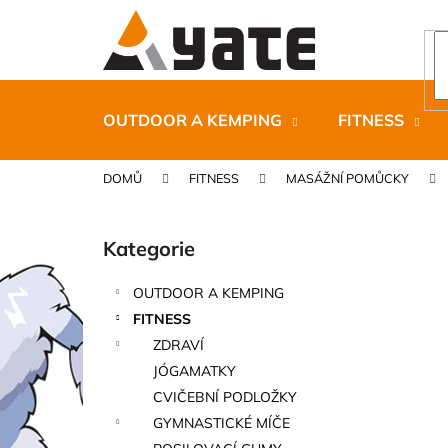
K
Přejít
na
o
obsah
Zpět
Zpět
š
do
do
í
k
obchodu
obchodu
OUTDOOR A KEMPING
FITNESS
DOMŮ
FITNESS
MASÁŽNÍ POMŮCKY
P
o
Kategorie
Přeskočit
s
kategorie
t
OUTDOOR A KEMPING
r
CARNOSPORT GEL 100 ML
FITNESS
a
899 Kč
ZDRAVÍ
n
JÓGAMATKY
n
CVIČEBNÍ PODLOŽKY
í
GYMNASTICKÉ MÍČE
p