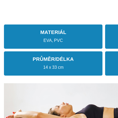
MATERIÁL
EVA, PVC
PRŮMĚR/DÉLKA
14 x 33 cm