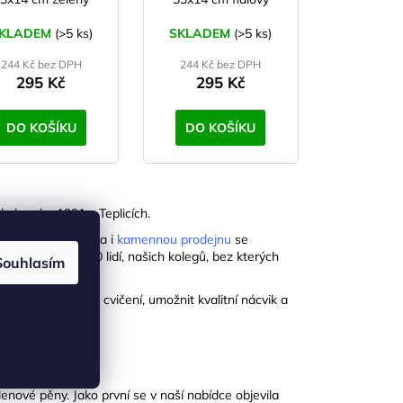
KLADEM
(>5 ks)
SKLADEM
(>5 ks)
244 Kč bez DPH
244 Kč bez DPH
295 Kč
295 Kč
DO KOŠÍKU
DO KOŠÍKU
byla roku 1991 v Teplicích.
kanceláře, sklady a i
kamennou prodejnu
se
áme bezmála 100 lidí, našich kolegů, bez kterých
Souhlasím
ektivnit fitness cvičení, umožnit kvalitní nácvik a
e mise.
enové pěny. Jako první se v naší nabídce objevila