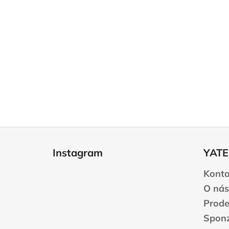
Z
á
Instagram
YATE
p
a
Konta
t
O nás
í
Prode
Sponz