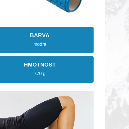
BARVA
modrá
HMOTNOST
770 g