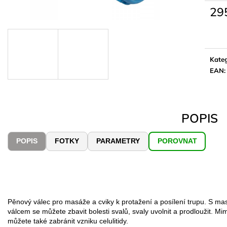
29
Měrn
cena:
Kateg
EAN
:
POPIS
POPIS
FOTKY
PARAMETRY
POROVNAT
Pěnový válec pro masáže a cviky k protažení a posílení trupu. S m
válcem se můžete zbavit bolesti svalů, svaly uvolnit a prodloužit. Mim
můžete také zabránit vzniku celulitidy.