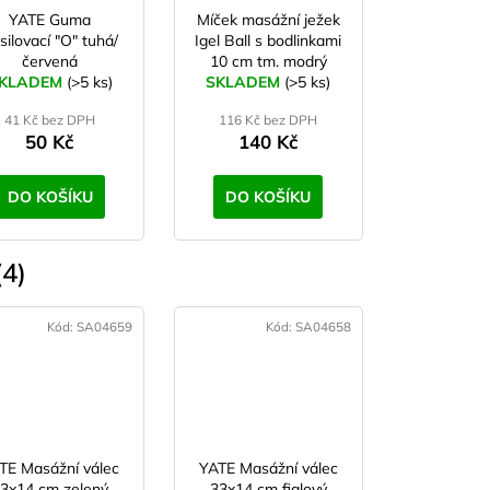
YATE Guma
Míček masážní ježek
silovací "O" tuhá/
Igel Ball s bodlinkami
červená
10 cm tm. modrý
KLADEM
(>5 ks)
SKLADEM
(>5 ks)
41 Kč bez DPH
116 Kč bez DPH
50 Kč
140 Kč
DO KOŠÍKU
DO KOŠÍKU
4)
Kód:
SA04659
Kód:
SA04658
TE Masážní válec
YATE Masážní válec
3x14 cm zelený
33x14 cm fialový