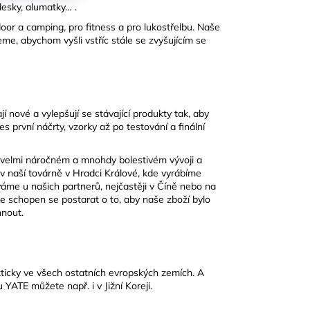
desky, alumatky… .
or a camping, pro fitness a pro lukostřelbu. Naše
me, abychom vyšli vstříc stále se zvyšujícím se
í nové a vylepšují se stávající produkty tak, aby
s první náčrty, vzorky až po testování a finální
 velmi náročném a mnohdy bolestivém vývoji a
 v naší továrně v Hradci Králové, kde vyrábíme
áme u našich partnerů, nejčastěji v Číně nebo na
je schopen se postarat o to, aby naše zboží bylo
hnout.
kticky ve všech ostatních evropských zemích. A
YATE můžete např. i v Jižní Koreji.