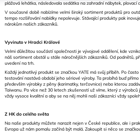
plážová lehátka, následovala sedátka na zahradní nábytek, plovací 
V současné době nabízíme velmi široký sortiment produktů pro outdo
tempo rozšiřování nabídky nepolevuje. Stávající produkty pak inovuje
nárokům našich zákazníků.
Vyvinuto v Hradci Králové
Velmi důležitou součástí společnosti je vývojové oddělení, kde vznikaj
náš sortiment obstál u stále náročnějších zákazníků. Od podnětů, pře
uvedení na trh.
Každý jednotlivý produkt se značkou YATE má svůj příběh. Po často
testování nastává období jeho sériové výroby. Ta probíhá buď přímo
především výrobky z pěny (karimatky, terčovnice) nebo kterou zadáv
Taiwanu. Po více než 30 letech zkušeností už víme, který z výrobců 
vždy vysoce kvalitní a aby se na něj mohli naši zákazníci vždy spole
Z HK do celého světa
Na naše produkty můžete narazit nejen v České republice, ale i pra
Evropa už nám pomalu začíná být malá. Zakoupit si něco se značkou 