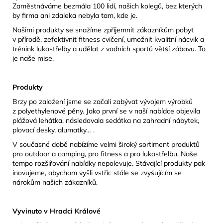
Zaměstnáváme bezmála 100 lidí, našich kolegů, bez kterých
by firma ani zdaleka nebyla tam, kde je.
Našimi produkty se snažíme zpříjemnit zákazníkům pobyt
v přírodě, zefektivnit fitness cvičení, umožnit kvalitní nácvik a
trénink lukostřelby a udělat z vodních sportů větší zábavu. To
je naše mise.
Produkty
Brzy po založení jsme se začali zabývat vývojem výrobků
z polyethylenové pěny. Jako první se v naší nabídce objevila
plážová lehátka, následovala sedátka na zahradní nábytek,
plovací desky, alumatky… .
V současné době nabízíme velmi široký sortiment produktů
pro outdoor a camping, pro fitness a pro lukostřelbu. Naše
tempo rozšiřování nabídky nepolevuje. Stávající produkty pak
inovujeme, abychom vyšli vstříc stále se zvyšujícím se
nárokům našich zákazníků.
Vyvinuto v Hradci Králové