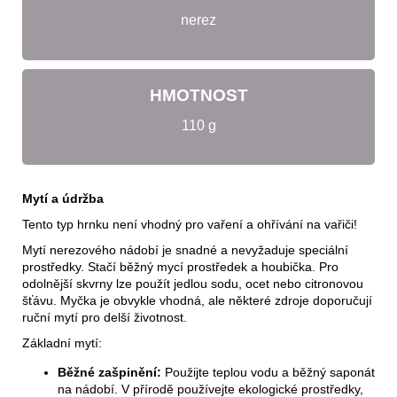
nerez
HMOTNOST
110 g
Mytí a údržba
Tento typ hrnku není vhodný pro vaření a ohřívání na vařiči!
Mytí nerezového nádobí je snadné a nevyžaduje speciální
prostředky. Stačí běžný mycí prostředek a houbička. Pro
odolnější skvrny lze použít jedlou sodu, ocet nebo citronovou
šťávu. Myčka je obvykle vhodná, ale některé zdroje doporučují
ruční mytí pro delší životnost.
Základní mytí:
Běžné zašpinění:
Použijte teplou vodu a běžný saponát
na nádobí. V přírodě používejte ekologické prostředky,