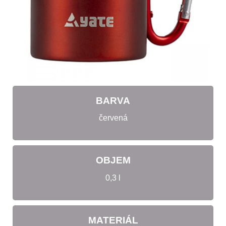
BARVA
červená
OBJEM
0,3 l
MATERIÁL