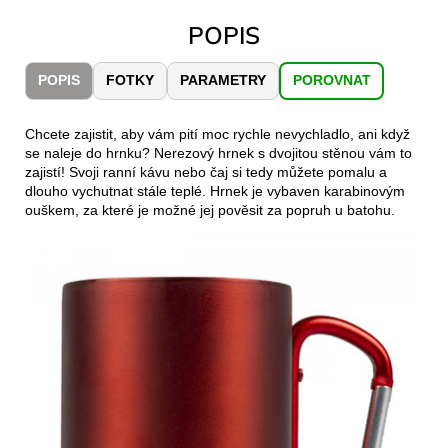
č
u
POPIS
j
e
POPIS
FOTKY
PARAMETRY
POROVNAT
m
e
Chcete zajistit, aby vám pití moc rychle nevychladlo, ani když
se naleje do hrnku? Nerezový hrnek s dvojitou stěnou vám to
CARNOSPORT
zajistí! Svoji ranní kávu nebo čaj si tedy můžete pomalu a
GEL
dlouho vychutnat stále teplé. Hrnek je vybaven karabinovým
100
ouškem, za které je možné jej pověsit za popruh u batohu.
ML
899
Kč