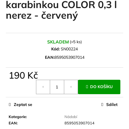
karabinkou COLOR 0,3 l
a
nerez - červený
j
í
t
?
SKLADEM
(>5 ks)
Kód:
SN00224
EAN:
8595053907014
HLEDAT
190 Kč
Měrná
DO KOŠÍKU
cena:
D
o
p
Zeptat se
Sdílet
o
r
Kategorie
:
Nádobí
u
EAN
:
8595053907014