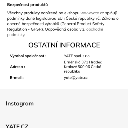
Bezpečnost produktů
Všechny produkty nabízené na e-shopu
www.yate.cz
splňují
podmínky dané legislativou EU i České republiky vč. Zákona o
obecné bezpečnosti výrobků (General Product Safety
Regulation - GPSR). Odpovědná osoba viz.
obchodní
podmínky
.
OSTATNÍ INFORMACE
Výrobní společnost
:
YATE spol. s r.o.
Brněnská 371 Hradec
Adresa
:
Králové 500 06 Česká
republika
E-mail
:
yate@yate.cz
Z
á
Instagram
p
a
t
YATE.CZ