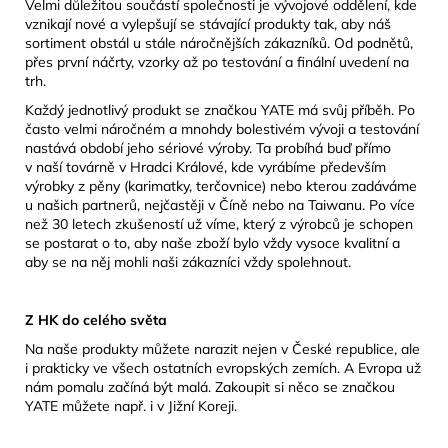
Velmi důležitou součástí společnosti je vývojové oddělení, kde
vznikají nové a vylepšují se stávající produkty tak, aby náš
sortiment obstál u stále náročnějších zákazníků. Od podnětů,
přes první náčrty, vzorky až po testování a finální uvedení na
trh.
Každý jednotlivý produkt se značkou YATE má svůj příběh. Po
často velmi náročném a mnohdy bolestivém vývoji a testování
nastává období jeho sériové výroby. Ta probíhá buď přímo
v naší továrně v Hradci Králové, kde vyrábíme především
výrobky z pěny (karimatky, terčovnice) nebo kterou zadáváme
u našich partnerů, nejčastěji v Číně nebo na Taiwanu. Po více
než 30 letech zkušeností už víme, který z výrobců je schopen
se postarat o to, aby naše zboží bylo vždy vysoce kvalitní a
aby se na něj mohli naši zákazníci vždy spolehnout.
Z HK do celého světa
Na naše produkty můžete narazit nejen v České republice, ale
i prakticky ve všech ostatních evropských zemích. A Evropa už
nám pomalu začíná být malá. Zakoupit si něco se značkou
YATE můžete např. i v Jižní Koreji.