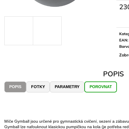
23
Měrn
cena:
Kateg
EAN
:
Barv
Zobr
POPIS
POPIS
FOTKY
PARAMETRY
POROVNAT
Míče Gymball jsou určené pro gymnastická cvičení, sezení a zábavu
Gymball lze nafouknout klasickou pumpičkou na kola (je potřeba red