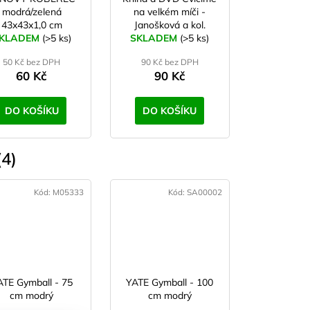
modrá/zelená
na velkém míči -
43x43x1,0 cm
Janošková a kol.
KLADEM
(>5 ks)
SKLADEM
(>5 ks)
50 Kč bez DPH
90 Kč bez DPH
60 Kč
90 Kč
DO KOŠÍKU
DO KOŠÍKU
4)
Kód:
M05333
Kód:
SA00002
ATE Gymball - 75
YATE Gymball - 100
cm modrý
cm modrý