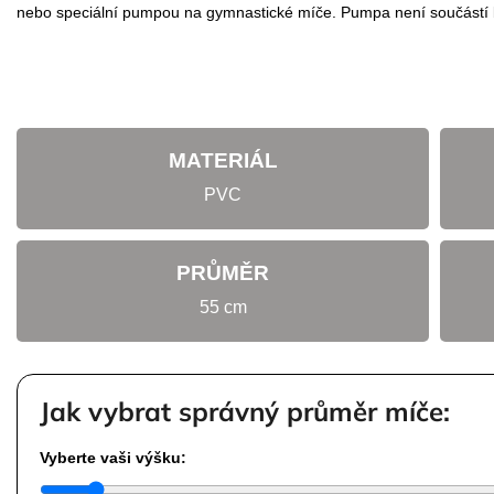
nebo speciální pumpou na gymnastické míče. Pumpa není součástí 
MATERIÁL
PVC
PRŮMĚR
55 cm
Jak vybrat správný průměr míče:
Vyberte vaši výšku: