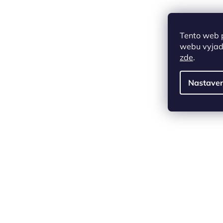
Tento web 
webu vyjadř
zde
.
Nastaven