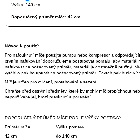
Výška:
140 cm
Doporučený průměr míče:
42 cm
Návod k použití:
Pro nafouknutí míče použijte pumpu nebo kompresor a odpovídajícím
prvním nafukování doporučujeme postupovat pomalu, aby materiál m
nafukovat na požadovaný průměr, materiál je dostatečně pružný. Mí
vytáhl a pak ho upustit na požadovaný průměr. Povrch pak bude víc
Míč je určen pro cvičení, protahování a sezení.
Chraňte před ostrými předměty, které by mohly míč propíchnout ne
nepoužívejte jej, hrozí prasknutí a poranění.
DOPORUČENÝ PRŮMĚR MÍČE PODLE VÝŠKY POSTAVY:
Průměr míče
Výška postavy
42 cm
do 140 cm