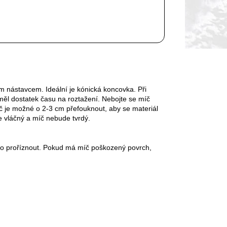
 nástavcem. Ideální je kónická koncovka. Při
ěl dostatek času na roztažení. Nebojte se míč
č je možné o 2-3 cm přefouknout, aby se materiál
e vláčný a míč nebude tvrdý.
bo proříznout. Pokud má míč poškozený povrch,