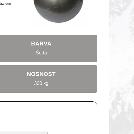
balení.
BARVA
Šedá
NOSNOST
300 kg