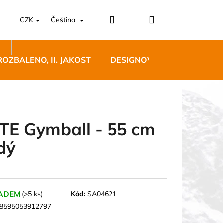
Přihlášení
Nákupní
CZK
Čeština
košík
ROZBALENO, II. JAKOST
DESIGNOVÝ NÁBYTEK
TE Gymball - 55 cm
dý
5 BĚŽECKÉ TRAILOVÉ
BLUE
 Kč
ADEM
(>5 ks)
Kód:
SA04621
8595053912797