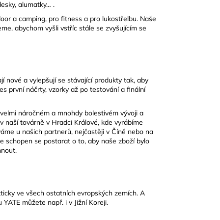
desky, alumatky… .
or a camping, pro fitness a pro lukostřelbu. Naše
me, abychom vyšli vstříc stále se zvyšujícím se
í nové a vylepšují se stávající produkty tak, aby
s první náčrty, vzorky až po testování a finální
 velmi náročném a mnohdy bolestivém vývoji a
 v naší továrně v Hradci Králové, kde vyrábíme
áme u našich partnerů, nejčastěji v Číně nebo na
je schopen se postarat o to, aby naše zboží bylo
hnout.
kticky ve všech ostatních evropských zemích. A
YATE můžete např. i v Jižní Koreji.