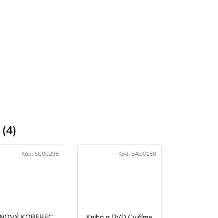
(4)
Kód:
SC00296
Kód:
SA00168
ĚNOVÝ KOBEREC
Kniha a DVD Cvičíme