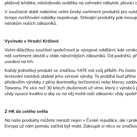
plážová lehátka, následovala sedátka na zahradní nábytek, plovací 
V současné době nabízíme velmi široký sortiment produktů pro outdo
tempo rozšiřování nabídky nepolevuje. Stávající produkty pak inovuje
nárokům našich zákazníků.
Vyvinuto v Hradci Králové
Velmi důležitou součástí společnosti je vývojové oddělení, kde vznikaj
náš sortiment obstál u stále náročnějších zákazníků. Od podnětů, pře
uvedení na trh.
Každý jednotlivý produkt se značkou YATE má svůj příběh. Po často
testování nastává období jeho sériové výroby. Ta probíhá buď přímo
především výrobky z pěny (karimatky, terčovnice) nebo kterou zadáv
Taiwanu. Po více než 30 letech zkušeností už víme, který z výrobců 
vždy vysoce kvalitní a aby se na něj mohli naši zákazníci vždy spole
Z HK do celého světa
Na naše produkty můžete narazit nejen v České republice, ale i pra
Evropa už nám pomalu začíná být malá. Zakoupit si něco se značkou 