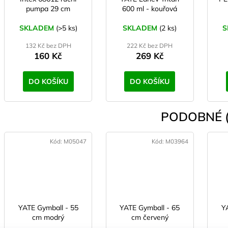
pumpa 29 cm
600 ml - kouřová
SKLADEM
(>5 ks)
SKLADEM
(2 ks)
S
132 Kč bez DPH
222 Kč bez DPH
160 Kč
269 Kč
DO KOŠÍKU
DO KOŠÍKU
PODOBNÉ (
Kód:
M05047
Kód:
M03964
YATE Gymball - 55
YATE Gymball - 65
Y
cm modrý
cm červený