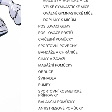
MALÉ GYMNASTICKÉ MÍČE
a
VELKÉ GYMNASTICKÉ MÍČE
n
OVÁLNÉ GYMNASTICKÉ MÍČE
e
DOPLŇKY K MÍČŮM
l
POSILOVACÍ GUMY
POSILOVAČE PRSTŮ
CVIČEBNÍ POMŮCKY
SPORTOVNÍ POVRCHY
BANDÁŽE A CHRÁNIČE
ČINKY A ZÁVAŽÍ
MASÁŽNÍ POMŮCKY
OBRUČE
ŠVIHADLA
PUMPY
SPORTOVNÍ KOSMETICKÉ
PŘÍPRAVKY
BALANČNÍ POMŮCKY
ANTISTRESOVÉ POMŮCKY