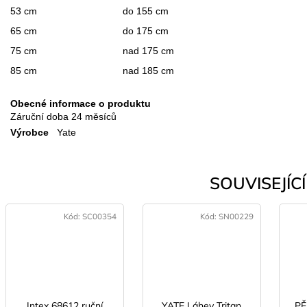
53 cm
do 155 cm
65 cm
do 175 cm
75 cm
nad 175 cm
85 cm
nad 185 cm
Obecné informace o produktu
Záruční doba
24 měsíců
Výrobce
Yate
SOUVISEJÍCÍ 
Kód:
SC00354
Kód:
SN00229
Intex 68612 ruční
YATE Láhev Tritan
P