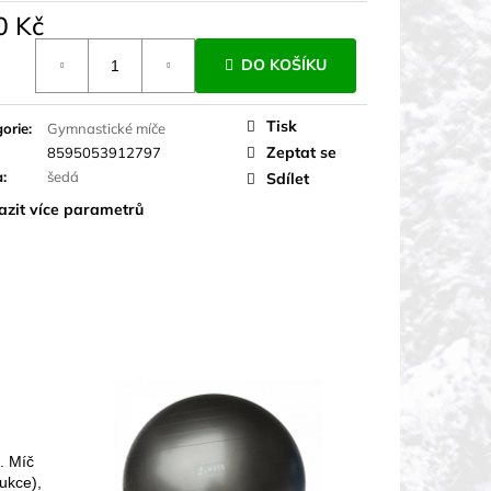
0 Kč
á
DO KOŠÍKU
Tisk
orie
:
Gymnastické míče
Zeptat se
8595053912797
a
:
šedá
Sdílet
azit více parametrů
. Míč
ukce),