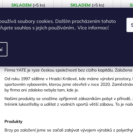
SKLADEM
(>5 ks)
SKLADEM
(>5 ks)
S
190 Kč bez DPH
207 Kč bez DPH
230 Kč
250 Kč
používá soubory cookies. Dalším procházením tohoto
ujete souhlas s jejich používáním.. Více informací
DO KOŠÍKU
DO KOŠÍKU
í
ZNAČKA
Firma YATE je ryze českou společností bez cizího kapitálu. Založena 
Od roku 1997 sídlíme v Hradci Králové, kde máme výrobní prostory, 
sportovním vybavením, kterou jsme otevřeli v roce 2020. Zaměstnáv
by firma ani zdaleka nebyla tam, kde je.
Našimi produkty se snažíme zpříjemnit zákazníkům pobyt v přírodě, zef
trénink lukostřelby a udělat z vodních sportů větší zábavu. To je naš
Produkty
Brzy po založení jsme se začali zabývat vývojem výrobků z polyethyl