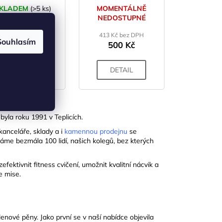
KLADEM
(>5 ks)
MOMENTÁLNĚ
NEDOSTUPNÉ
231 Kč bez DPH
280 Kč
413 Kč bez DPH
Souhlasím
500 Kč
DO KOŠÍKU
DETAIL
byla roku 1991 v Teplicích.
kanceláře, sklady a i
kamennou prodejnu
se
áme bezmála 100 lidí, našich kolegů, bez kterých
ektivnit fitness cvičení, umožnit kvalitní nácvik a
e mise.
enové pěny. Jako první se v naší nabídce objevila