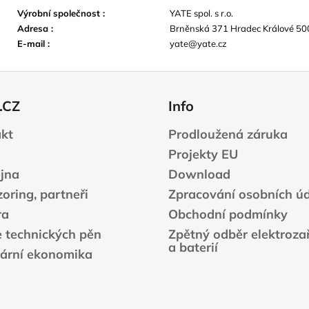
Výrobní společnost
:
YATE spol. s r.o.
Adresa
:
Brněnská 371 Hradec Králové 50
E-mail
:
yate@yate.cz
.CZ
Info
kt
Prodloužená záruka
Projekty EU
jna
Download
oring, partneři
Zpracování osobních ú
ra
Obchodní podmínky
e technických pěn
Zpětný odběr elektrozař
a baterií
lární ekonomika