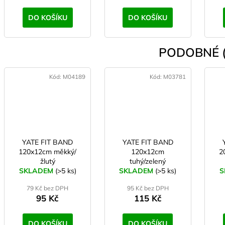
DO KOŠÍKU
DO KOŠÍKU
PODOBNÉ (
Kód:
M04189
Kód:
M03781
YATE FIT BAND
YATE FIT BAND
120x12cm měkký/
120x12cm
2
žlutý
tuhý/zelený
SKLADEM
(>5 ks)
SKLADEM
(>5 ks)
S
79 Kč bez DPH
95 Kč bez DPH
95 Kč
115 Kč
DO KOŠÍKU
DO KOŠÍKU