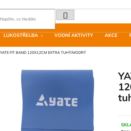
HLEDAT
Co potřebujete najít?
LUKOSTŘELBA
VODNÍ AKTIVITY
AKCE
Doporučujeme
YATE FIT BAND 120X12CM EXTRA TUHÝ/MODRÝ
YA
12
LAKEN LÁHEV HLINÍK FUTURA 1500
JOMA SIERRA 2
tu
ML MODRÁ
BOTY PÁNSKÉ 
379 Kč
1 603 Kč
Původně:
2 290
SKL