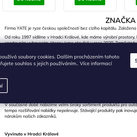
ZNAČKA
Firma YATE je ryze českou společností bez cizího kapitálu. Založena 
Od roku 1997 sídlíme v Hradci Králové, kde máme výrobní prostory, 
sportovním vybavením, kterou jsme otevřeli v roce 2020. Zaměstnáv
by firma ani zdaleka nebyla tam, kde je.
používá soubory cookies. Dalším procházením tohoto
Našimi produkty se snažíme zpříjemnit zákazníkům pobyt v přírodě, zef
ujete souhlas s jejich používáním.. Více informací
trénink lukostřelby a udělat z vodních sportů větší zábavu. To je naš
Produkty
í
Brzy po založení jsme se začali zabývat vývojem výrobků z polyethyl
plážová lehátka, následovala sedátka na zahradní nábytek, plovací 
V současné době nabízíme velmi široký sortiment produktů pro outdo
tempo rozšiřování nabídky nepolevuje. Stávající produkty pak inovuje
nárokům našich zákazníků.
Vyvinuto v Hradci Králové