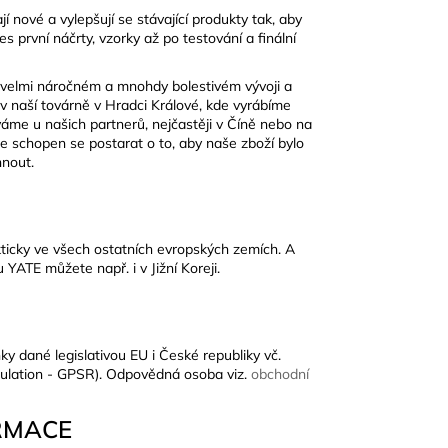
í nové a vylepšují se stávající produkty tak, aby
s první náčrty, vzorky až po testování a finální
 velmi náročném a mnohdy bolestivém vývoji a
 v naší továrně v Hradci Králové, kde vyrábíme
áme u našich partnerů, nejčastěji v Číně nebo na
je schopen se postarat o to, aby naše zboží bylo
hnout.
kticky ve všech ostatních evropských zemích. A
YATE můžete např. i v Jižní Koreji.
ky dané legislativou EU i České republiky vč.
ulation - GPSR). Odpovědná osoba viz.
obchodní
RMACE