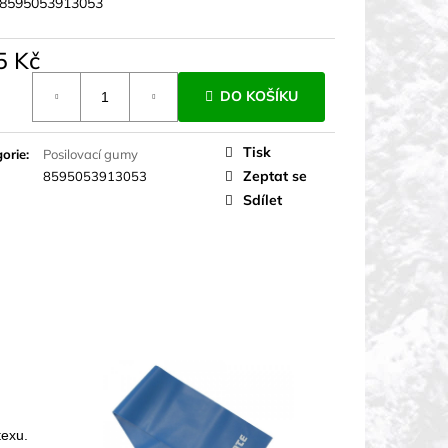
8595053913053
5 Kč
á
DO KOŠÍKU
Tisk
orie
:
Posilovací gumy
Zeptat se
8595053913053
Sdílet
texu.