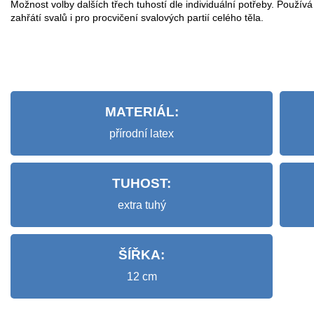
Možnost volby dalších třech tuhostí dle individuální potřeby. Používá
zahřátí svalů i pro procvičení svalových partií celého těla.
MATERIÁL:
přírodní latex
TUHOST:
extra tuhý
ŠÍŘKA:
12 cm