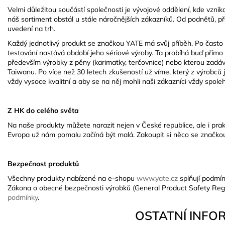
Velmi důležitou součástí společnosti je vývojové oddělení, kde vznikaj
náš sortiment obstál u stále náročnějších zákazníků. Od podnětů, pře
uvedení na trh.
Každý jednotlivý produkt se značkou YATE má svůj příběh. Po často
testování nastává období jeho sériové výroby. Ta probíhá buď přímo
především výrobky z pěny (karimatky, terčovnice) nebo kterou zadáv
Taiwanu. Po více než 30 letech zkušeností už víme, který z výrobců 
vždy vysoce kvalitní a aby se na něj mohli naši zákazníci vždy spole
Z HK do celého světa
Na naše produkty můžete narazit nejen v České republice, ale i pra
Evropa už nám pomalu začíná být malá. Zakoupit si něco se značkou 
Bezpečnost produktů
Všechny produkty nabízené na e-shopu
www.yate.cz
splňují podmín
Zákona o obecné bezpečnosti výrobků (General Product Safety Reg
podmínky
.
OSTATNÍ INFO