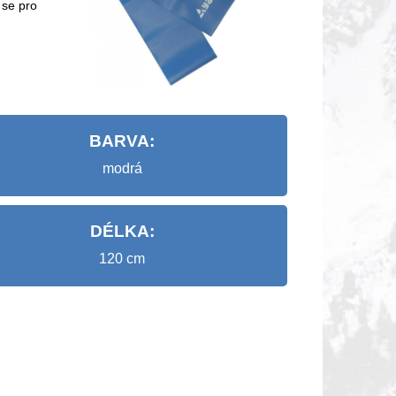
 se pro
BARVA:
modrá
DÉLKA:
120 cm