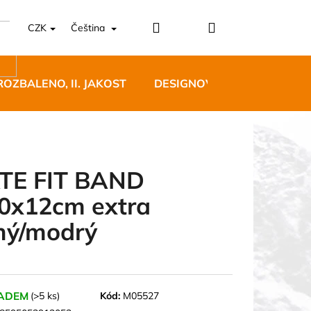
Přihlášení
Nákupní
CZK
Čeština
košík
ROZBALENO, II. JAKOST
DESIGNOVÝ NÁBYTEK
TE FIT BAND
0x12cm extra
5 BĚŽECKÉ TRAILOVÉ
hý/modrý
BLUE
 Kč
ADEM
(>5 ks)
Kód:
M05527