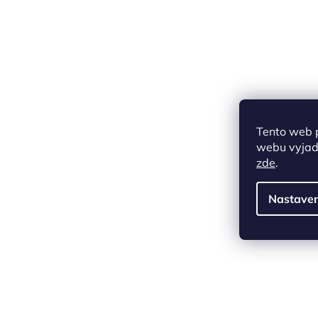
Tento web 
webu vyjadř
zde
.
Nastaven