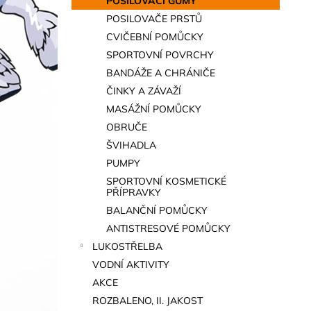
POSILOVACÍ GUMY
a
POSILOVAČE PRSTŮ
n
CVIČEBNÍ POMŮCKY
e
SPORTOVNÍ POVRCHY
l
BANDÁŽE A CHRÁNIČE
ČINKY A ZÁVAŽÍ
MASÁŽNÍ POMŮCKY
OBRUČE
ŠVIHADLA
PUMPY
SPORTOVNÍ KOSMETICKÉ
PŘÍPRAVKY
BALANČNÍ POMŮCKY
ANTISTRESOVÉ POMŮCKY
LUKOSTŘELBA
VODNÍ AKTIVITY
AKCE
ROZBALENO, II. JAKOST