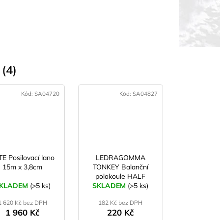
(4)
Kód:
SA04720
Kód:
SA04827
E Posilovací lano
LEDRAGOMMA
15m x 3,8cm
TONKEY Balanční
polokoule HALF
KLADEM
(>5 ks)
BALL 14 cm - modrá
SKLADEM
(>5 ks)
1 620 Kč bez DPH
182 Kč bez DPH
1 960 Kč
220 Kč