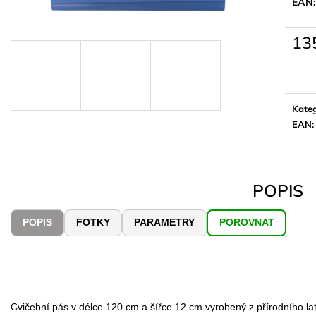
EAN:
13
Měrn
cena:
Kateg
EAN
:
POPIS
POPIS
FOTKY
PARAMETRY
POROVNAT
Cvičební pás v délce 120 cm a šířce 12 cm vyrobený z přírodního la