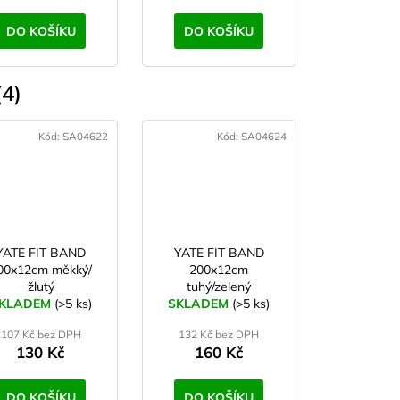
DO KOŠÍKU
DO KOŠÍKU
4)
Kód:
SA04622
Kód:
SA04624
YATE FIT BAND
YATE FIT BAND
00x12cm měkký/
200x12cm
žlutý
tuhý/zelený
KLADEM
(>5 ks)
SKLADEM
(>5 ks)
107 Kč bez DPH
132 Kč bez DPH
130 Kč
160 Kč
DO KOŠÍKU
DO KOŠÍKU