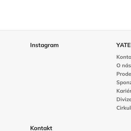
Z
á
Instagram
YATE
p
a
Konta
t
O nás
í
Prode
Sponz
Karié
Diviz
Cirku
Kontakt