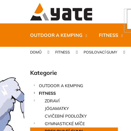
K
Přejít
na
o
obsah
Zpět
Zpět
š
do
do
í
k
obchodu
obchodu
OUTDOOR A KEMPING
FITNESS
DOMŮ
FITNESS
POSILOVACÍ GUMY
P
o
Kategorie
Přeskočit
s
kategorie
t
OUTDOOR A KEMPING
r
CARNOSPORT GEL 100 ML
FITNESS
a
899 Kč
ZDRAVÍ
n
JÓGAMATKY
n
CVIČEBNÍ PODLOŽKY
í
GYMNASTICKÉ MÍČE
p