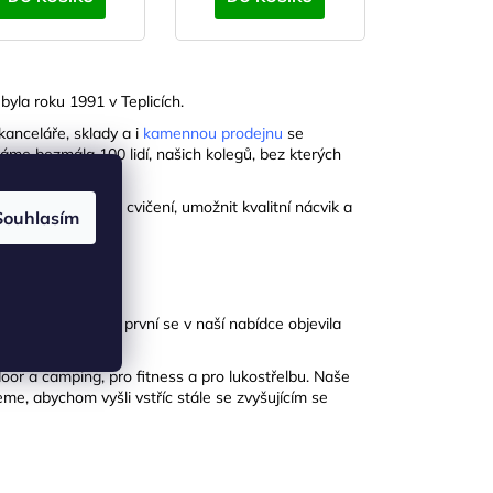
byla roku 1991 v Teplicích.
kanceláře, sklady a i
kamennou prodejnu
se
áme bezmála 100 lidí, našich kolegů, bez kterých
ektivnit fitness cvičení, umožnit kvalitní nácvik a
Souhlasím
e mise.
enové pěny. Jako první se v naší nabídce objevila
desky, alumatky… .
or a camping, pro fitness a pro lukostřelbu. Naše
me, abychom vyšli vstříc stále se zvyšujícím se