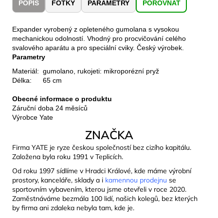
č
POPIS
FOTKY
PARAMETRY
POROVNAT
u
j
Expander vyrobený z opleteného gumolana s vysokou
e
mechanickou odolností. Vhodný pro procvičování celého
m
svalového aparátu a pro speciální cviky. Český výrobek.
e
Parametry
Materiál:
gumolano, rukojeti: mikroporézní pryž
Délka:
65 cm
JOMA
SIERRA
Obecné informace o produktu
25
BĚŽECKÉ
Záruční doba 24 měsíců
TRAILOVÉ
Výrobce Yate
BOTY
ZNAČKA
PÁNSKÉ
BLUE
Firma YATE je ryze českou společností bez cizího kapitálu.
1
Založena byla roku 1991 v Teplicích.
603
Od roku 1997 sídlíme v Hradci Králové, kde máme výrobní
Kč
Původně:
prostory, kanceláře, sklady a i
kamennou prodejnu
se
2
sportovním vybavením, kterou jsme otevřeli v roce 2020.
290
Zaměstnáváme bezmála 100 lidí, našich kolegů, bez kterých
Kč
by firma ani zdaleka nebyla tam, kde je.