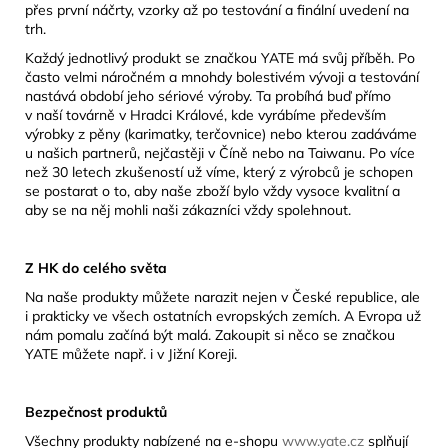
přes první náčrty, vzorky až po testování a finální uvedení na
trh.
Každý jednotlivý produkt se značkou YATE má svůj příběh. Po
často velmi náročném a mnohdy bolestivém vývoji a testování
nastává období jeho sériové výroby. Ta probíhá buď přímo
v naší továrně v Hradci Králové, kde vyrábíme především
výrobky z pěny (karimatky, terčovnice) nebo kterou zadáváme
u našich partnerů, nejčastěji v Číně nebo na Taiwanu. Po více
než 30 letech zkušeností už víme, který z výrobců je schopen
se postarat o to, aby naše zboží bylo vždy vysoce kvalitní a
aby se na něj mohli naši zákazníci vždy spolehnout.
Z HK do celého světa
Na naše produkty můžete narazit nejen v České republice, ale
i prakticky ve všech ostatních evropských zemích. A Evropa už
nám pomalu začíná být malá. Zakoupit si něco se značkou
YATE můžete např. i v Jižní Koreji.
Bezpečnost produktů
Všechny produkty nabízené na e-shopu
www.yate.cz
splňují