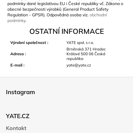
podmínky dané legislativou EU i České republiky vč. Zákona o
obecné bezpečnosti výrobků (General Product Safety
Regulation - GPSR). Odpovědná osoba viz.
obchodní
podmínky
.
OSTATNÍ INFORMACE
Výrobní společnost
:
YATE spol. s r.o.
Brněnská 371 Hradec
Adresa
:
Králové 500 06 Česká
republika
E-mail
:
yate@yate.cz
Z
á
Instagram
p
a
t
YATE.CZ
í
Kontakt