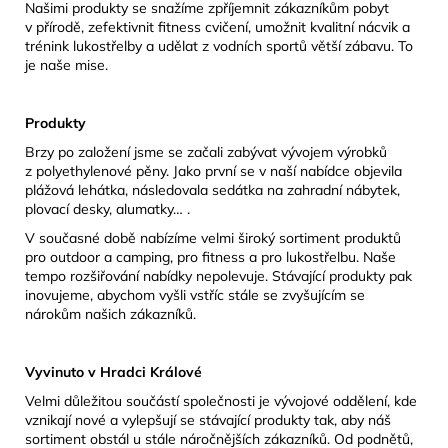
Našimi produkty se snažíme zpříjemnit zákazníkům pobyt
v přírodě, zefektivnit fitness cvičení, umožnit kvalitní nácvik a
trénink lukostřelby a udělat z vodních sportů větší zábavu. To
je naše mise.
Produkty
Brzy po založení jsme se začali zabývat vývojem výrobků
z polyethylenové pěny. Jako první se v naší nabídce objevila
plážová lehátka, následovala sedátka na zahradní nábytek,
plovací desky, alumatky… .
V současné době nabízíme velmi široký sortiment produktů
pro outdoor a camping, pro fitness a pro lukostřelbu. Naše
tempo rozšiřování nabídky nepolevuje. Stávající produkty pak
inovujeme, abychom vyšli vstříc stále se zvyšujícím se
nárokům našich zákazníků.
Vyvinuto v Hradci Králové
Velmi důležitou součástí společnosti je vývojové oddělení, kde
vznikají nové a vylepšují se stávající produkty tak, aby náš
sortiment obstál u stále náročnějších zákazníků. Od podnětů,