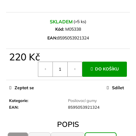
a
j
SKLADEM
(>5 ks)
í
Kód:
M05338
t
?
EAN:
8595053921324
220 Kč
Měrná
DO KOŠÍKU
cena:
HLEDAT
Zeptat se
Sdílet
D
Kategorie
:
Posilovací gumy
o
EAN
:
8595053921324
p
o
POPIS
r
u