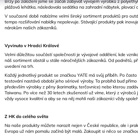
Brzy po založení jsme se začali zabývat vývojem výrobků z polyethyl
plážová lehátka, následovala sedátka na zahradní nábytek, plovací 
V současné době nabízíme velmi široký sortiment produktů pro outdo
tempo rozšiřování nabídky nepolevuje. Stávající produkty pak inovuje
nárokům našich zákazníků.
Vyvinuto v Hradci Králové
Velmi důležitou součástí společnosti je vývojové oddělení, kde vznikaj
náš sortiment obstál u stále náročnějších zákazníků. Od podnětů, pře
uvedení na trh.
Každý jednotlivý produkt se značkou YATE má svůj příběh. Po často
testování nastává období jeho sériové výroby. Ta probíhá buď přímo
především výrobky z pěny (karimatky, terčovnice) nebo kterou zadáv
Taiwanu. Po více než 30 letech zkušeností už víme, který z výrobců 
vždy vysoce kvalitní a aby se na něj mohli naši zákazníci vždy spole
Z HK do celého světa
Na naše produkty můžete narazit nejen v České republice, ale i pra
Evropa už nám pomalu začíná být malá. Zakoupit si něco se značkou 