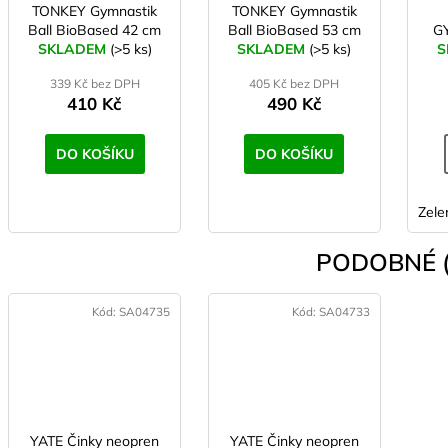
TONKEY Gymnastik
TONKEY Gymnastik
Ball BioBased 42 cm
Ball BioBased 53 cm
G
SKLADEM
limetková
(>5 ks)
SKLADEM
limetková
(>5 ks)
S
339 Kč bez DPH
405 Kč bez DPH
410 Kč
490 Kč
DO KOŠÍKU
DO KOŠÍKU
Zele
PODOBNÉ (
Kód:
SA04735
Kód:
SA04733
YATE Činky neopren
YATE Činky neopren