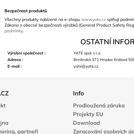
Bezpečnost produktů
Všechny produkty nabízené na e-shopu
www.yate.cz
splňují podmín
Zákona o obecné bezpečnosti výrobků (General Product Safety Reg
podmínky
.
OSTATNÍ INFO
Výrobní společnost
:
YATE spol. s r.o.
Adresa
:
Brněnská 371 Hradec Králové 50
E-mail
:
yate@yate.cz
.CZ
Info
kt
Prodloužená záruka
Projekty EU
jna
Download
oring, partneři
Zpracování osobních ú