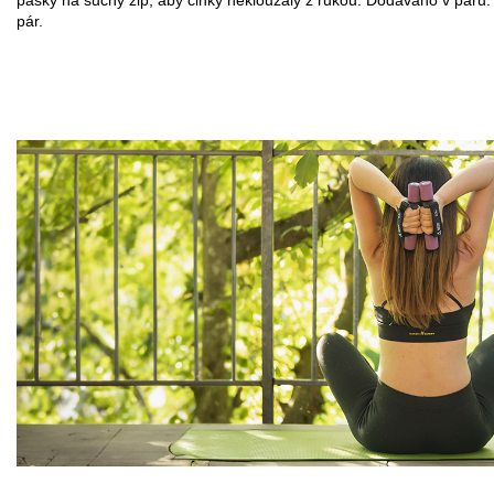
pásky na suchý zip, aby činky neklouzaly z rukou. Dodáváno v páru.
pár.