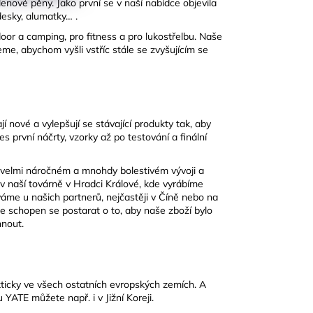
enové pěny. Jako první se v naší nabídce objevila
desky, alumatky… .
or a camping, pro fitness a pro lukostřelbu. Naše
me, abychom vyšli vstříc stále se zvyšujícím se
í nové a vylepšují se stávající produkty tak, aby
s první náčrty, vzorky až po testování a finální
 velmi náročném a mnohdy bolestivém vývoji a
 v naší továrně v Hradci Králové, kde vyrábíme
áme u našich partnerů, nejčastěji v Číně nebo na
je schopen se postarat o to, aby naše zboží bylo
hnout.
kticky ve všech ostatních evropských zemích. A
YATE můžete např. i v Jižní Koreji.