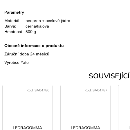
Parametry
Materiál:
neopren + ocelové jádro
Barva:
černá/fialová
Hmotnost:
500 g
Obecné informace o produktu
Záruční doba 24 měsíců
Výrobce Yate
SOUVISEJÍCÍ 
Kód:
SA04786
Kód:
SA04787
LEDRAGOMMA
LEDRAGOMMA