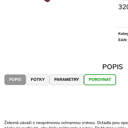
32
Měrn
cena:
Kateg
EAN
:
POPIS
POPIS
FOTKY
PARAMETRY
POROVNAT
Železné závaží s neoprénovou ochrannou vrstvou. Držadla jsou opa