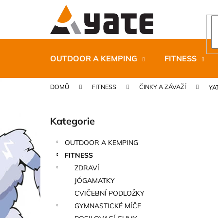
K
Přejít
na
o
obsah
Zpět
Zpět
š
do
do
í
k
obchodu
obchodu
OUTDOOR A KEMPING
FITNESS
DOMŮ
FITNESS
ČINKY A ZÁVAŽÍ
YA
P
o
Kategorie
Přeskočit
s
kategorie
t
OUTDOOR A KEMPING
r
CARNOSPORT GEL 100 ML
FITNESS
a
899 Kč
ZDRAVÍ
n
JÓGAMATKY
n
CVIČEBNÍ PODLOŽKY
í
GYMNASTICKÉ MÍČE
p