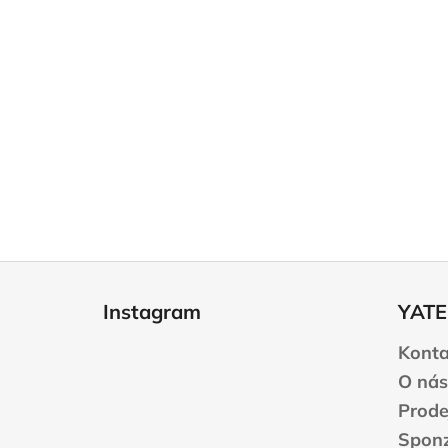
Z
á
Instagram
YATE
p
a
Konta
t
O nás
í
Prode
Sponz