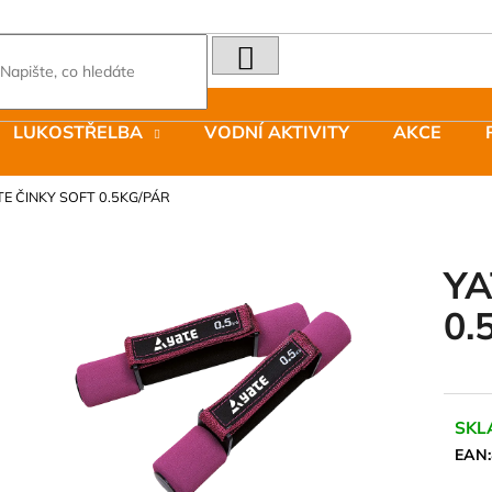
HLEDAT
Co potřebujete najít?
LUKOSTŘELBA
VODNÍ AKTIVITY
AKCE
Doporučujeme
TE ČINKY SOFT 0.5KG/PÁR
YA
0.
LAKEN LÁHEV HLINÍK FUTURA 1500
JOMA SIERRA 2
ML MODRÁ
BOTY PÁNSKÉ 
379 Kč
1 603 Kč
Původně:
2 290
SKL
EAN: