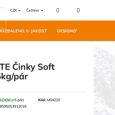
Přihlášení
Nákupní
CZK
Čeština
košík
ROZBALENO, II. JAKOST
DESIGNOVÝ NÁBYTEK
TE Činky Soft
5kg/pár
5 BĚŽECKÉ TRAILOVÉ
BLUE
 Kč
ADEM
(>5 pár)
Kód:
M04220
8595053912018