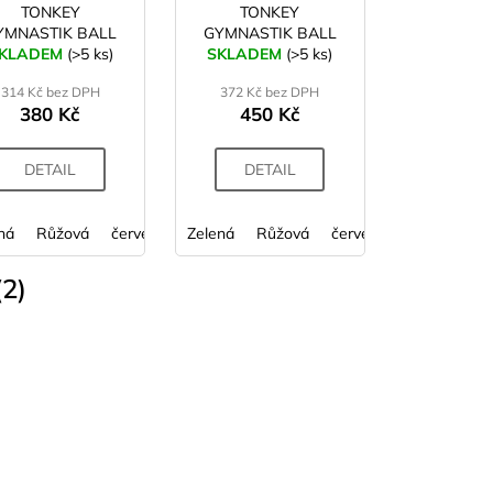
TONKEY
TONKEY
YMNASTIK BALL
GYMNASTIK BALL
KLADEM
Maxafe 42 cm
(>5 ks)
SKLADEM
Maxafe 53 cm
(>5 ks)
314 Kč bez DPH
372 Kč bez DPH
380 Kč
450 Kč
DETAIL
DETAIL
ná
Růžová
červená
Zelená
fialová
Růžová
limetková
červená
oranžová
fialová
modrá
li
2)