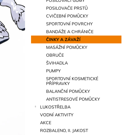
POSILOVACÍ GUMY
a
POSILOVAČE PRSTŮ
n
CVIČEBNÍ POMŮCKY
e
SPORTOVNÍ POVRCHY
l
BANDÁŽE A CHRÁNIČE
ČINKY A ZÁVAŽÍ
MASÁŽNÍ POMŮCKY
OBRUČE
ŠVIHADLA
PUMPY
SPORTOVNÍ KOSMETICKÉ
PŘÍPRAVKY
BALANČNÍ POMŮCKY
ANTISTRESOVÉ POMŮCKY
LUKOSTŘELBA
VODNÍ AKTIVITY
AKCE
ROZBALENO, II. JAKOST