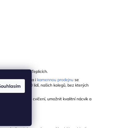
byla roku 1991 v Teplicích.
kanceláře, sklady a i
kamennou prodejnu
se
áme bezmála 100 lidí, našich kolegů, bez kterých
Souhlasím
ektivnit fitness cvičení, umožnit kvalitní nácvik a
e mise.