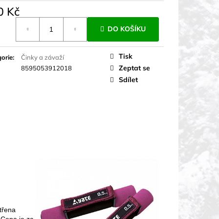
0 Kč
á
DO KOŠÍKU
Tisk
orie
:
Činky a závaží
Zeptat se
8595053912018
Sdílet
třena