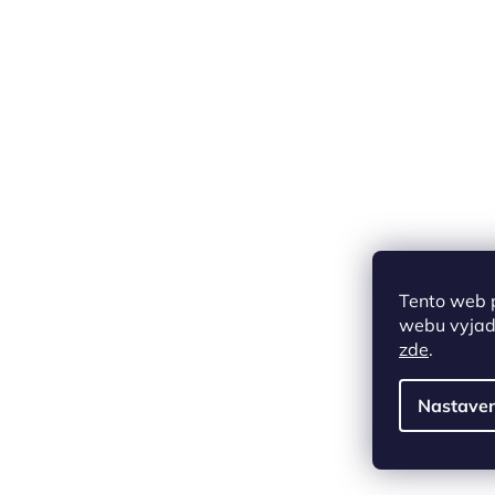
Tento web 
webu vyjadř
zde
.
Nastaven