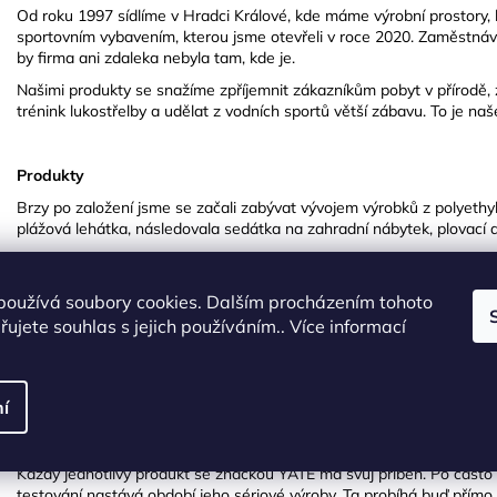
Od roku 1997 sídlíme v Hradci Králové, kde máme výrobní prostory, 
sportovním vybavením, kterou jsme otevřeli v roce 2020. Zaměstnáv
by firma ani zdaleka nebyla tam, kde je.
Našimi produkty se snažíme zpříjemnit zákazníkům pobyt v přírodě, zef
trénink lukostřelby a udělat z vodních sportů větší zábavu. To je naš
Produkty
Brzy po založení jsme se začali zabývat vývojem výrobků z polyethyl
plážová lehátka, následovala sedátka na zahradní nábytek, plovací 
V současné době nabízíme velmi široký sortiment produktů pro outdo
tempo rozšiřování nabídky nepolevuje. Stávající produkty pak inovuje
používá soubory cookies. Dalším procházením tohoto
nárokům našich zákazníků.
ujete souhlas s jejich používáním.. Více informací
Vyvinuto v Hradci Králové
Velmi důležitou součástí společnosti je vývojové oddělení, kde vznikaj
í
náš sortiment obstál u stále náročnějších zákazníků. Od podnětů, pře
uvedení na trh.
Každý jednotlivý produkt se značkou YATE má svůj příběh. Po často
testování nastává období jeho sériové výroby. Ta probíhá buď přímo