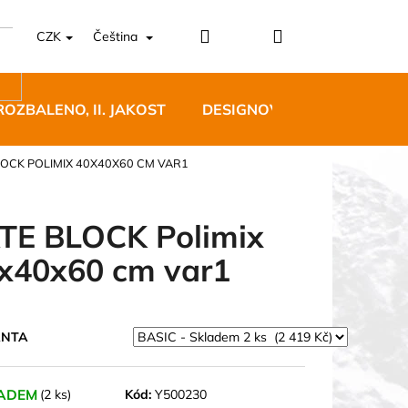
Přihlášení
Nákupní
CZK
Čeština
košík
ROZBALENO, II. JAKOST
DESIGNOVÝ NÁBYTEK
LOCK POLIMIX 40X40X60 CM VAR1
TE BLOCK Polimix
x40x60 cm var1
5 BĚŽECKÉ TRAILOVÉ
BLUE
ANTA
 Kč
ADEM
(2 ks)
Kód:
Y500230