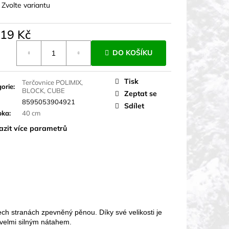
:
Zvolte variantu
419 Kč
á
DO KOŠÍKU
Tisk
Terčovnice POLIMIX,
orie
:
BLOCK, CUBE
Zeptat se
8595053904921
Sdílet
bka
:
40 cm
azit více parametrů
ech stranách zpevněný pěnou. Díky své velikosti je
 velmi silným nátahem.