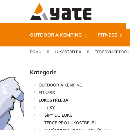
K
Přejít
na
o
obsah
Zpět
Zpět
š
do
do
í
k
obchodu
obchodu
OUTDOOR A KEMPING
FITNESS
DOMŮ
LUKOSTŘELBA
TERČOVNICE PRO 
P
o
Kategorie
Přeskočit
s
kategorie
t
OUTDOOR A KEMPING
r
CARNOSPORT GEL 100 ML
FITNESS
a
899 Kč
LUKOSTŘELBA
n
LUKY
n
ŠÍPY DO LUKU
í
TERČE PRO LUKOSTŘELBU
p