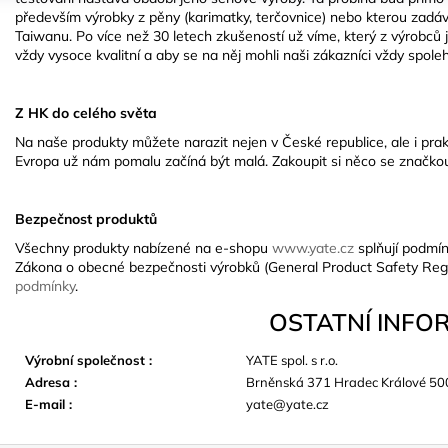
především výrobky z pěny (karimatky, terčovnice) nebo kterou zadáv
Taiwanu. Po více než 30 letech zkušeností už víme, který z výrobců 
vždy vysoce kvalitní a aby se na něj mohli naši zákazníci vždy spole
Z HK do celého světa
Na naše produkty můžete narazit nejen v České republice, ale i pra
Evropa už nám pomalu začíná být malá. Zakoupit si něco se značkou 
Bezpečnost produktů
Všechny produkty nabízené na e-shopu
www.yate.cz
splňují podmín
Zákona o obecné bezpečnosti výrobků (General Product Safety Reg
podmínky
.
OSTATNÍ INFO
Výrobní společnost
:
YATE spol. s r.o.
Adresa
:
Brněnská 371 Hradec Králové 50
E-mail
:
yate@yate.cz