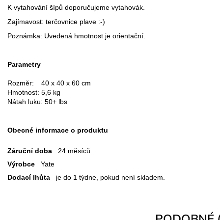
K vytahování šípů doporučujeme vytahovák.
Zajímavost: terčovnice plave :-)
Poznámka: Uvedená hmotnost je orientační.
Parametry
Rozměr:
40 x 40 x 60 cm
Hmotnost:
5,6 kg
Nátah luku: 50+ lbs
Obecné informace o produktu
Záruční doba
24 měsíců
Výrobce
Yate
Dodací lhůta
je do 1 týdne, pokud není skladem.
PODOBNÉ (