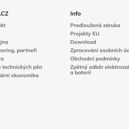
.CZ
Info
kt
Prodloužená záruka
Projekty EU
jna
Download
oring, partneři
Zpracování osobních ú
ra
Obchodní podmínky
e technických pěn
Zpětný odběr elektrozař
a baterií
lární ekonomika