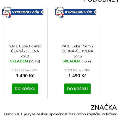
Kód:
Y503933E
Kód:
Y503933D
VYROBENO
VYROBENO
V ČR
V ČR
YATE Cube Polimix
YATE Cube Polimix
ČERNÁ-ZELENÁ
ČERNÁ-ČERVENÁ
var.8
var.6
SKLADEM
(>5 ks)
SKLADEM
(>5 ks)
1 231 Kč bez DPH
1 231 Kč bez DPH
1 490 Kč
1 490 Kč
DO KOŠÍKU
DO KOŠÍKU
ZNAČKA
Firma YATE je ryze českou společností bez cizího kapitálu. Založena 