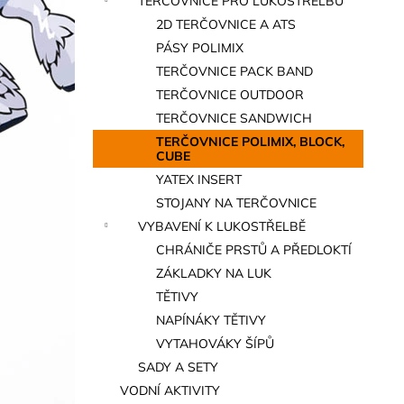
TERČOVNICE PRO LUKOSTŘELBU
a
2D TERČOVNICE A ATS
n
PÁSY POLIMIX
e
TERČOVNICE PACK BAND
l
TERČOVNICE OUTDOOR
TERČOVNICE SANDWICH
TERČOVNICE POLIMIX, BLOCK,
CUBE
YATEX INSERT
STOJANY NA TERČOVNICE
VYBAVENÍ K LUKOSTŘELBĚ
CHRÁNIČE PRSTŮ A PŘEDLOKTÍ
ZÁKLADKY NA LUK
TĚTIVY
NAPÍNÁKY TĚTIVY
VYTAHOVÁKY ŠÍPŮ
SADY A SETY
VODNÍ AKTIVITY