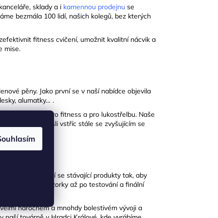
kanceláře, sklady a i
kamennou prodejnu
se
áme bezmála 100 lidí, našich kolegů, bez kterých
ektivnit fitness cvičení, umožnit kvalitní nácvik a
e mise.
enové pěny. Jako první se v naší nabídce objevila
desky, alumatky… .
or a camping, pro fitness a pro lukostřelbu. Naše
me, abychom vyšli vstříc stále se zvyšujícím se
Souhlasím
í nové a vylepšují se stávající produkty tak, aby
s první náčrty, vzorky až po testování a finální
 velmi náročném a mnohdy bolestivém vývoji a
 v naší továrně v Hradci Králové, kde vyrábíme