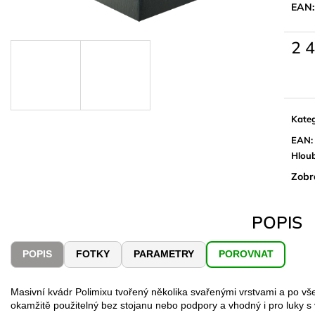
EAN
2 
Měrn
cena:
Kateg
EAN
:
Hlou
Zobr
POPIS
POPIS
FOTKY
PARAMETRY
POROVNAT
Masivní kvádr Polimixu tvořený několika svařenými vrstvami a po vš
okamžitě použitelný bez stojanu nebo podpory a vhodný i pro luky s