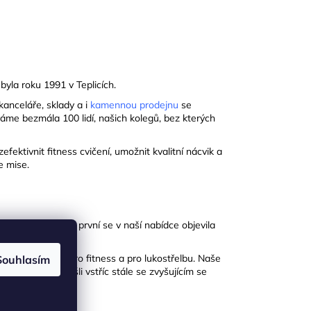
byla roku 1991 v Teplicích.
kanceláře, sklady a i
kamennou prodejnu
se
áme bezmála 100 lidí, našich kolegů, bez kterých
ektivnit fitness cvičení, umožnit kvalitní nácvik a
e mise.
enové pěny. Jako první se v naší nabídce objevila
desky, alumatky… .
or a camping, pro fitness a pro lukostřelbu. Naše
Souhlasím
me, abychom vyšli vstříc stále se zvyšujícím se