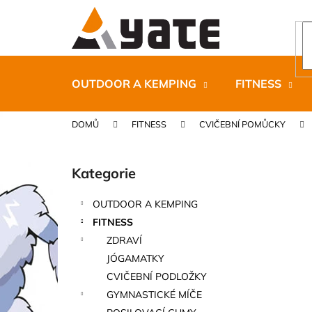
K
Přejít
na
o
obsah
Zpět
Zpět
š
do
do
í
k
obchodu
obchodu
OUTDOOR A KEMPING
FITNESS
DOMŮ
FITNESS
CVIČEBNÍ POMŮCKY
P
o
Kategorie
Přeskočit
s
kategorie
t
OUTDOOR A KEMPING
r
CARNOSPORT GEL 100 ML
FITNESS
a
899 Kč
ZDRAVÍ
n
JÓGAMATKY
n
CVIČEBNÍ PODLOŽKY
í
GYMNASTICKÉ MÍČE
p