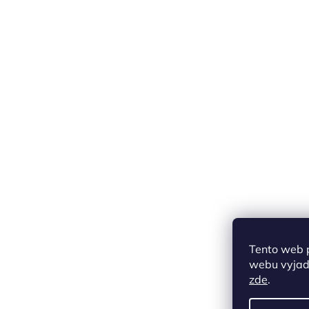
Tento web 
webu vyjadř
zde
.