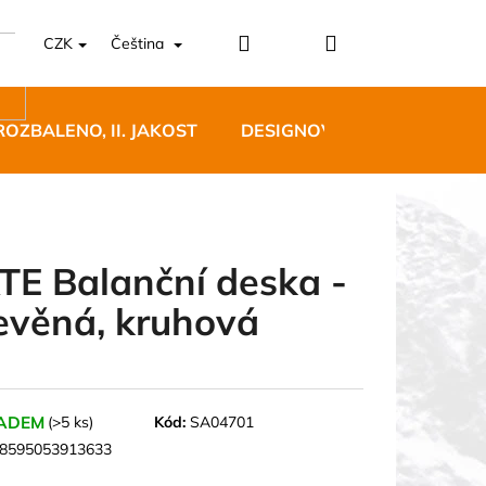
Přihlášení
Nákupní
CZK
Čeština
košík
ROZBALENO, II. JAKOST
DESIGNOVÝ NÁBYTEK
TE Balanční deska -
evěná, kruhová
5 BĚŽECKÉ TRAILOVÉ
BLUE
 Kč
ADEM
(>5 ks)
Kód:
SA04701
8595053913633