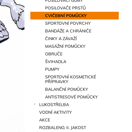
POSILOVACÍ GUMY
a
POSILOVAČE PRSTŮ
n
CVIČEBNÍ POMŮCKY
e
SPORTOVNÍ POVRCHY
l
BANDÁŽE A CHRÁNIČE
ČINKY A ZÁVAŽÍ
MASÁŽNÍ POMŮCKY
OBRUČE
ŠVIHADLA
PUMPY
SPORTOVNÍ KOSMETICKÉ
PŘÍPRAVKY
BALANČNÍ POMŮCKY
ANTISTRESOVÉ POMŮCKY
LUKOSTŘELBA
VODNÍ AKTIVITY
AKCE
ROZBALENO, II. JAKOST