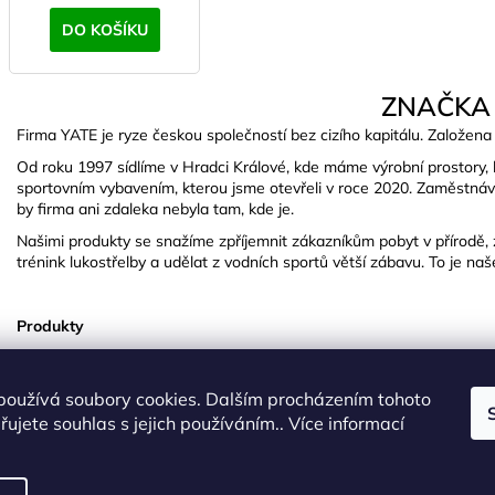
DO KOŠÍKU
ZNAČKA
Firma YATE je ryze českou společností bez cizího kapitálu. Založena 
Od roku 1997 sídlíme v Hradci Králové, kde máme výrobní prostory, 
sportovním vybavením, kterou jsme otevřeli v roce 2020. Zaměstnáv
by firma ani zdaleka nebyla tam, kde je.
Našimi produkty se snažíme zpříjemnit zákazníkům pobyt v přírodě, zef
trénink lukostřelby a udělat z vodních sportů větší zábavu. To je naš
Produkty
Brzy po založení jsme se začali zabývat vývojem výrobků z polyethyl
plážová lehátka, následovala sedátka na zahradní nábytek, plovací 
používá soubory cookies. Dalším procházením tohoto
V současné době nabízíme velmi široký sortiment produktů pro outdo
ujete souhlas s jejich používáním.. Více informací
tempo rozšiřování nabídky nepolevuje. Stávající produkty pak inovuje
nárokům našich zákazníků.