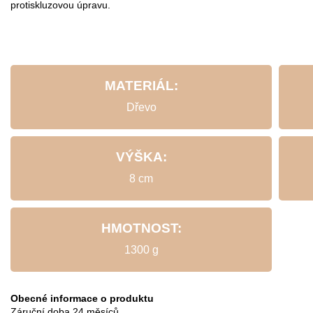
protiskluzovou úpravu.
MATERIÁL:
Dřevo
VÝŠKA:
8 cm
HMOTNOST:
1300 g
Obecné informace o produktu
Záruční doba
24 měsíců