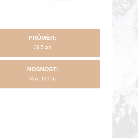
PRŮMĚR:
39,5 cm
NOSNOST:
Max. 120 kg