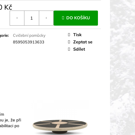
0 Kč
á
DO KOŠÍKU
Tisk
orie
:
Cvičební pomůcky
Zeptat se
8595053913633
Sdílet
jím
 je, že při
ilitaci po