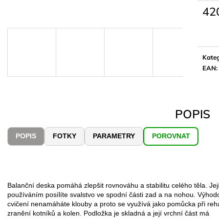
42
Měrn
cena:
Kateg
EAN
:
POPIS
POPIS
FOTKY
PARAMETRY
POROVNAT
Balanční deska pomáhá zlepšit rovnováhu a stabilitu celého těla. Je
používáním posílíte svalstvo ve spodní části zad a na nohou. Výhodou
cvičení nenamáháte klouby a proto se využívá jako pomůcka při rehab
zranění kotníků a kolen. Podložka je skladná a její vrchní část má