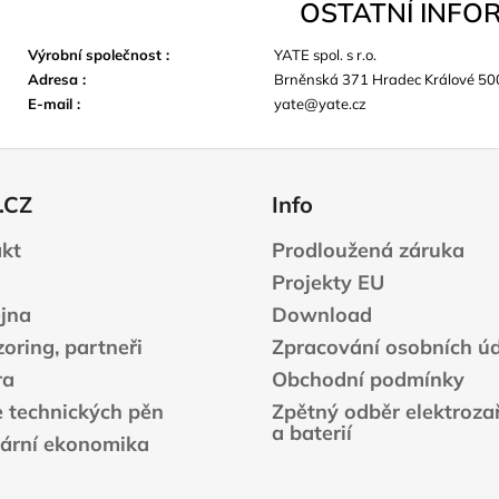
OSTATNÍ INFO
Výrobní společnost
:
YATE spol. s r.o.
Adresa
:
Brněnská 371 Hradec Králové 50
E-mail
:
yate@yate.cz
.CZ
Info
kt
Prodloužená záruka
Projekty EU
jna
Download
oring, partneři
Zpracování osobních ú
ra
Obchodní podmínky
e technických pěn
Zpětný odběr elektrozař
a baterií
lární ekonomika