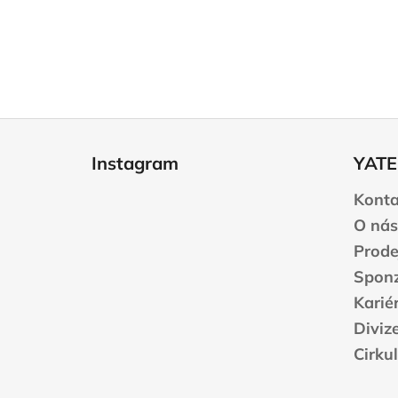
Z
á
Instagram
YATE
p
a
Konta
t
O nás
í
Prode
Sponz
Karié
Diviz
Cirku