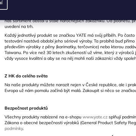
í
Vyvinuto v Hradci Králové
Velmi důležitou součástí společnosti je vývojové oddělení, kde vznikaj
náš sortiment obstál u stále náročnějších zákazníků. Od podnětů, pře
uvedení na trh.
Každý jednotlivý produkt se značkou YATE má svůj příběh. Po často
testování nastává období jeho sériové výroby. Ta probíhá buď přímo
především výrobky z pěny (karimatky, terčovnice) nebo kterou zadáv
Taiwanu. Po více než 30 letech zkušeností už víme, který z výrobců 
vždy vysoce kvalitní a aby se na něj mohli naši zákazníci vždy spole
Z HK do celého světa
Na naše produkty můžete narazit nejen v České republice, ale i pra
Evropa už nám pomalu začíná být malá. Zakoupit si něco se značkou 
Bezpečnost produktů
Všechny produkty nabízené na e-shopu
www.yate.cz
splňují podmín
Zákona o obecné bezpečnosti výrobků (General Product Safety Reg
podmínky
.