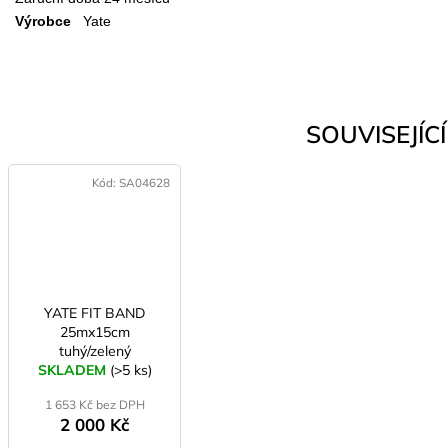
Výrobce
Yate
SOUVISEJÍCÍ 
Kód:
SA04628
YATE FIT BAND
25mx15cm
tuhý/zelený
SKLADEM
(>5 ks)
1 653 Kč bez DPH
2 000 Kč