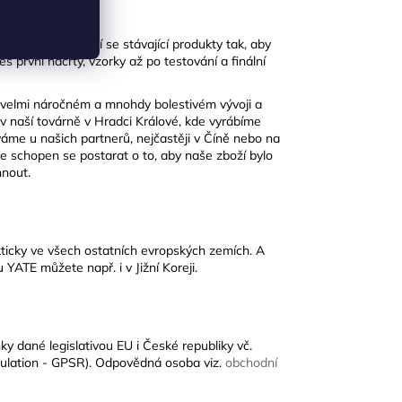
í nové a vylepšují se stávající produkty tak, aby
s první náčrty, vzorky až po testování a finální
 velmi náročném a mnohdy bolestivém vývoji a
 v naší továrně v Hradci Králové, kde vyrábíme
áme u našich partnerů, nejčastěji v Číně nebo na
je schopen se postarat o to, aby naše zboží bylo
hnout.
kticky ve všech ostatních evropských zemích. A
YATE můžete např. i v Jižní Koreji.
ky dané legislativou EU i České republiky vč.
ulation - GPSR). Odpovědná osoba viz.
obchodní