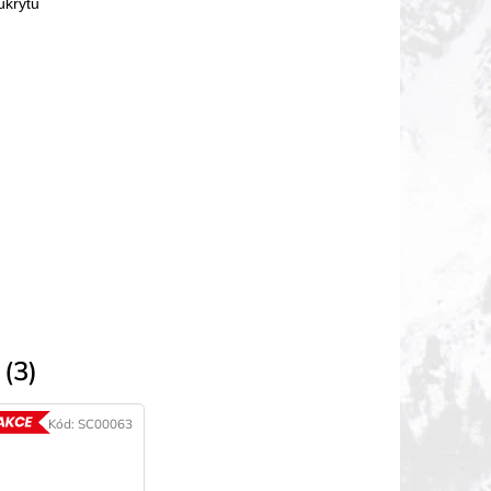
úkrytu
(3)
Kód:
SC00063
AKCE