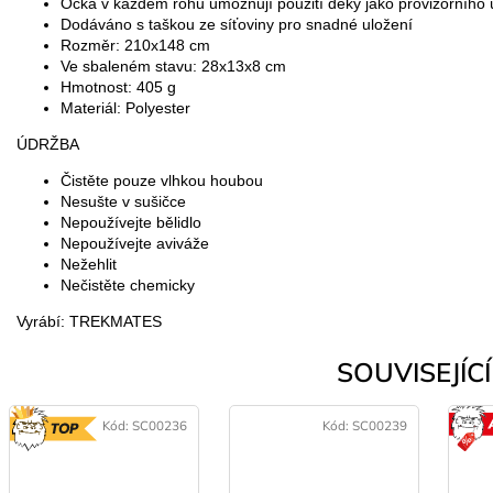
Očka v každém rohu umožňují použití deky jako provizorního 
Dodáváno s taškou ze síťoviny pro snadné uložení
Rozměr: 210x148 cm
Ve sbaleném stavu: 28x13x8 cm
Hmotnost: 405 g
Materiál: Polyester
ÚDRŽBA
Čistěte pouze vlhkou houbou
Nesušte v sušičce
Nepoužívejte bělidlo
Nepoužívejte aviváže
Nežehlit
Nečistěte chemicky
Vyrábí: TREKMATES
SOUVISEJÍCÍ 
Kód:
SC00236
Kód:
SC00239
TOP