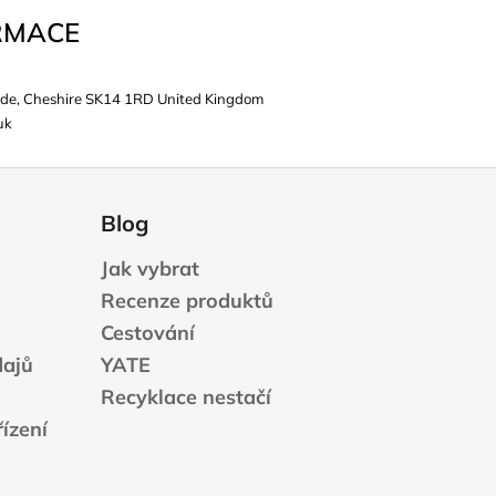
RMACE
de, Cheshire SK14 1RD United Kingdom
uk
Blog
Jak vybrat
Recenze produktů
Cestování
dajů
YATE
Recyklace nestačí
ízení