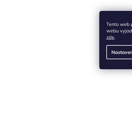
Tento web 
webu vyjadř
zde
.
Nastaven