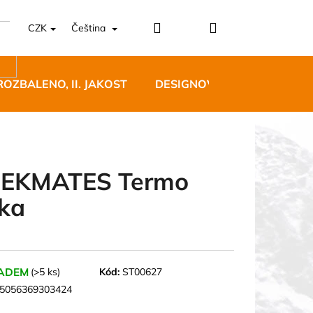
Přihlášení
Nákupní
CZK
Čeština
košík
ROZBALENO, II. JAKOST
DESIGNOVÝ NÁBYTEK
EKMATES Termo
ka
5 BĚŽECKÉ TRAILOVÉ
BLUE
 Kč
ADEM
(>5 ks)
Kód:
ST00627
5056369303424