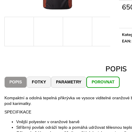
65
Měrn
cena:
Kateg
EAN
:
POPIS
POPIS
FOTKY
PARAMETRY
POROVNAT
Kompaktní a odolná tepelná přikrývka ve vysoce viditelné oranžové ba
pod karimatky.
SPECIFIKACE
Vnější polyester v oranžové barvě
Stříbrný povlak odráží teplo a pomáhá udržovat tělesnou tepl