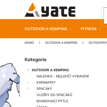
K
Přejít
na
o
obsah
Zpět
Zpět
š
do
do
í
k
obchodu
obchodu
OUTDOOR A KEMPING
FITNESS
DOMŮ
OUTDOOR A KEMPING
OUTDOOROV
P
o
Kategorie
Přeskočit
s
kategorie
t
OUTDOOR A KEMPING
r
CARNOSPORT GEL 100 ML
NALEHKO - NEJLEHČÍ VYBAVENÍ
a
899 Kč
KARIMATKY
n
SPACÁKY
n
VLOŽKY DO SPACÁKŮ
í
BIVAKOVACÍ PYTLE
p