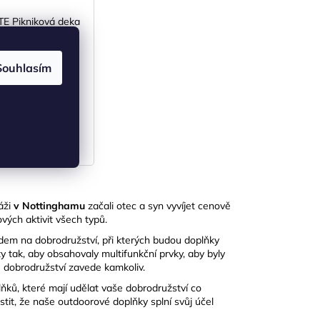
TE Pikniková deka
eece s PEVA fólií -
200x200 cm
KLADEM
(>5 ks)
Souhlasím
488 Kč bez DPH
590 Kč
DO KOŠÍKU
áži
v Nottinghamu
začali otec a syn vyvíjet cenově
ých aktivit všech typů.
m na dobrodružství, při kterých budou doplňky
y tak, aby obsahovaly multifunkční prvky, aby byly
še dobrodružství zavede kamkoliv.
lňků, které mají udělat vaše dobrodružství co
stit, že naše outdoorové doplňky splní svůj účel