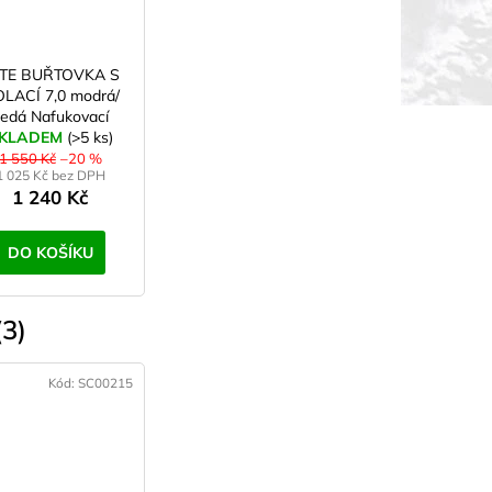
TE BUŘTOVKA S
OLACÍ 7,0 modrá/
edá Nafukovací
arimatka 6-trubic
KLADEM
(>5 ks)
1 550 Kč
–20 %
1 025 Kč bez DPH
1 240 Kč
DO KOŠÍKU
3)
Kód:
SC00215