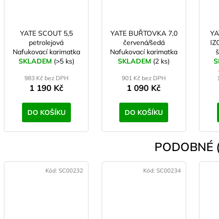
YATE SCOUT 5,5
YATE BUŘTOVKA 7,0
YA
petrolejová
červená/šedá
IZ
Nafukovací karimatka
Nafukovací karimatka
š
SKLADEM
(>5 ks)
SKLADEM
6-trubic
(2 ks)
k
S
983 Kč bez DPH
901 Kč bez DPH
1 190 Kč
1 090 Kč
DO KOŠÍKU
DO KOŠÍKU
PODOBNÉ (
Kód:
SC00232
Kód:
SC00234