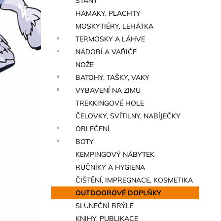
STANY
a
HAMAKY, PLACHTY
n
MOSKYTIÉRY, LEHÁTKA
e
TERMOSKY A LÁHVE
l
NÁDOBÍ A VAŘIČE
NOŽE
BATOHY, TAŠKY, VAKY
VYBAVENÍ NA ZIMU
TREKKINGOVÉ HOLE
ČELOVKY, SVÍTILNY, NABÍJEČKY
OBLEČENÍ
BOTY
KEMPINGOVÝ NÁBYTEK
RUČNÍKY A HYGIENA
ČIŠTĚNÍ, IMPREGNACE, KOSMETIKA
OUTDOOROVÉ DOPLŇKY
SLUNEČNÍ BRÝLE
KNIHY, PUBLIKACE