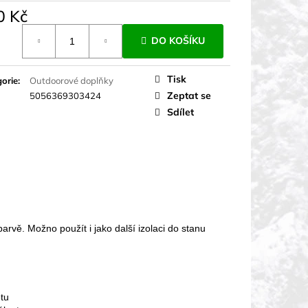
0 Kč
á
DO KOŠÍKU
Tisk
orie
:
Outdoorové doplňky
Zeptat se
5056369303424
Sdílet
rvě. Možno použít i jako další izolaci do stanu
otu