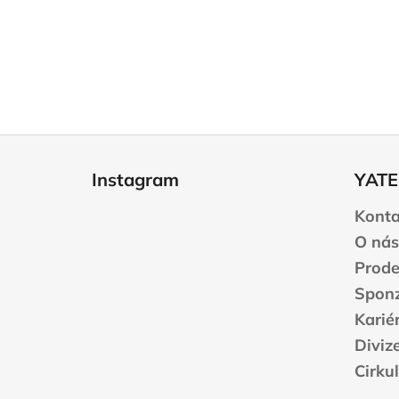
Z
á
Instagram
YATE
p
a
Konta
t
O nás
í
Prode
Sponz
Karié
Diviz
Cirku