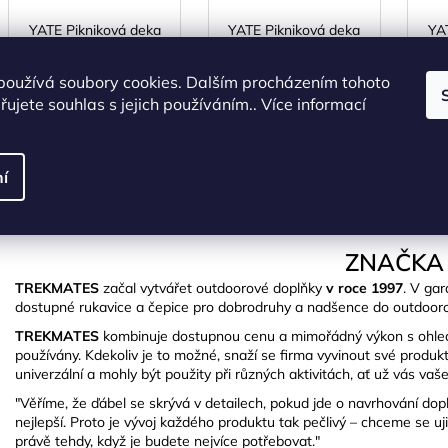
YATE Pikniková deka
YATE Pikniková deka
YA
s Alu fólií - vzor A
s Alu fólií - vzor C
fl
používá soubory cookies. Dalším procházením tohoto
SKLADEM
(>5 ks)
SKLADEM
(>5 ks)
S
ujete souhlas s jejich používáním.. Více informací
339 Kč bez DPH
339 Kč bez DPH
410 Kč
410 Kč
í
DO KOŠÍKU
DO KOŠÍKU
ZNAČKA
TREKMATES
začal vytvářet outdoorové doplňky
v roce 1997
. V gar
dostupné rukavice a čepice pro dobrodruhy a nadšence do outdoorov
TREKMATES
kombinuje dostupnou cenu a mimořádný výkon s ohlede
používány. Kdekoliv je to možné, snaží se firma vyvinout své produkt
univerzální a mohly být použity při různých aktivitách, ať už vás va
"Věříme, že ďábel se skrývá v detailech, pokud jde o navrhování dop
nejlepší. Proto je vývoj každého produktu tak pečlivý – chceme se uji
právě tehdy, když je budete nejvíce potřebovat."