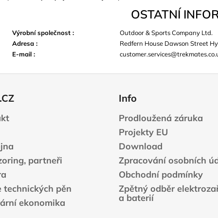
OSTATNÍ INFO
Výrobní společnost
:
Outdoor & Sports Company Ltd.
Adresa
:
Redfern House Dawson Street Hy
E-mail
:
customer.services@trekmates.co.
.CZ
Info
kt
Prodloužená záruka
Projekty EU
jna
Download
oring, partneři
Zpracování osobních ú
ra
Obchodní podmínky
e technických pěn
Zpětný odběr elektrozař
a baterií
lární ekonomika