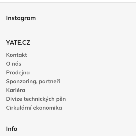
Z
á
Instagram
p
a
t
YATE.CZ
í
Kontakt
O nás
Prodejna
Sponzoring, partneři
Kariéra
Divize technických pěn
Cirkulární ekonomika
Info