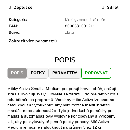
č
u
Zeptat se
Sdílet
j
e
Kategorie
:
Malé gymnastické míče
m
EAN
:
8006531001211
e
Barva
:
žlutá
Zobrazit více parametrů
JOMA
SIERRA
POPIS
25
BĚŽECKÉ
TRAILOVÉ
POPIS
FOTKY
PARAMETRY
POROVNAT
BOTY
PÁNSKÉ
BLUE
Míčky Activa Small a Medium podporují krevní oběh, snižují
1
stres a uvolňují svaly. Obvykle se zařazují do preventivních a
603
rehabilitačních programů. Všechny míče Activa lze snadno
Kč
nafouknout a vyfouknout, aby bylo možné měnit intenzitu
Původně:
masáže nebo automasáže. Tyto jednoduché pomůcky pro
2
masáž a automasáž byly výslovně koncipovány a vyrobeny
290
Kč
tak, aby poskytovaly příjemné pocity pohody. Míč Activa
Medium je možné nafouknout na průměr 9 až 12 cm.