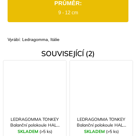
PRŮMĚR:
9 - 12 cm
Vyrábí: Ledragomma, Itálie
SOUVISEJÍCÍ (2)
LEDRAGOMMA TONKEY
LEDRAGOMMA TONKEY
Balanční polokoule HALF
Balanční polokoule HALF
BALL 14 cm - zelená
BALL 14 cm - červená
SKLADEM
(>5 ks)
SKLADEM
(>5 ks)