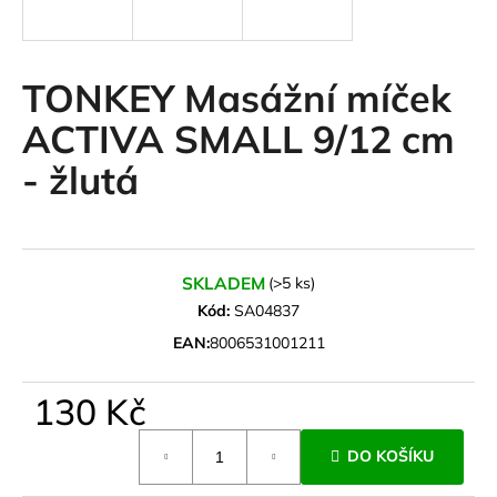
a
j
í
TONKEY Masážní míček
t
ACTIVA SMALL 9/12 cm
?
- žlutá
HLEDAT
SKLADEM
(>5 ks)
Kód:
SA04837
EAN:
8006531001211
D
o
130 Kč
p
o
Měrná
r
DO KOŠÍKU
cena:
u