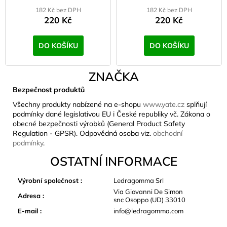
182 Kč bez DPH
182 Kč bez DPH
220 Kč
220 Kč
DO KOŠÍKU
DO KOŠÍKU
ZNAČKA
Bezpečnost produktů
Všechny produkty nabízené na e-shopu
www.yate.cz
splňují
podmínky dané legislativou EU i České republiky vč. Zákona o
obecné bezpečnosti výrobků (General Product Safety
Regulation - GPSR). Odpovědná osoba viz.
obchodní
podmínky
.
OSTATNÍ INFORMACE
Výrobní společnost
:
Ledragomma Srl
Via Giovanni De Simon
Adresa
:
snc Osoppo (UD) 33010
E-mail
:
info@ledragomma.com