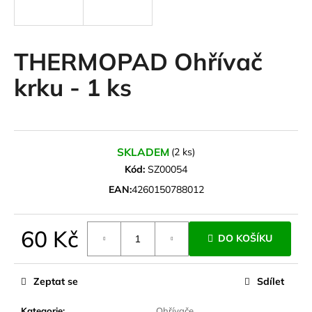
a
j
í
THERMOPAD Ohřívač
t
krku - 1 ks
?
SKLADEM
(2 ks)
HLEDAT
Kód:
SZ00054
EAN:
4260150788012
D
60 Kč
o
DO KOŠÍKU
p
Měrná
o
cena:
Zeptat se
Sdílet
r
u
Kategorie
:
Ohřívače