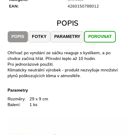
č
EAN
:
4260150788012
u
j
e
POPIS
m
e
POPIS
FOTKY
PARAMETRY
POROVNAT
JOMA
Ohřívač po vyndání ze sáčku reaguje s kyslíkem, a po
SIERRA
chvilce začíná hřát. Přírodní teplo až 10 hodin.
25
Pro jednorázové použití.
BĚŽECKÉ
Klimaticky neutrální výrobek - produkt nezvyšuje množství
TRAILOVÉ
plynů poškozujících klima v atmosféře.
BOTY
PÁNSKÉ
BLUE
Parametry
1
Rozměry:
29 x 9 cm
603
Balení:
1 ks
Kč
Původně:
2
290
Kč