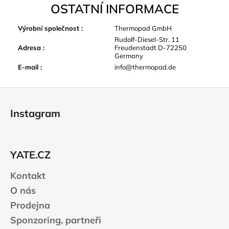
OSTATNÍ INFORMACE
Výrobní společnost
:
Thermopad GmbH
Rudolf-Diesel-Str. 11
Adresa
:
Freudenstadt D-72250
Germany
E-mail
:
info@thermopad.de
Z
á
Instagram
p
a
t
YATE.CZ
í
Kontakt
O nás
Prodejna
Sponzoring, partneři