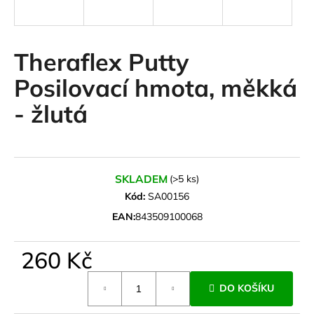
a
j
í
Theraflex Putty
t
Posilovací hmota, měkká
?
- žlutá
HLEDAT
SKLADEM
(>5 ks)
Kód:
SA00156
EAN:
843509100068
D
o
260 Kč
p
o
Měrná
r
DO KOŠÍKU
cena:
u