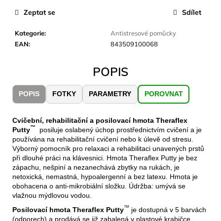
č
u
Zeptat se
Sdílet
j
e
Kategorie
:
Antistresové pomůcky
m
EAN
:
843509100068
e
POPIS
JOMA
SIERRA
POPIS
FOTKY
PARAMETRY
POROVNAT
25
BĚŽECKÉ
TRAILOVÉ
Cvičební, rehabilitační a posilovací hmota Theraflex
BOTY
™
Putty
posiluje oslabený úchop prostřednictvím cvičení a je
PÁNSKÉ
používána na rehabilitační cvičení nebo k úlevě od stresu.
BLUE
Výborný pomocník pro relaxaci a rehabilitaci unavených prstů
1
při dlouhé práci na klávesnici. Hmota Theraflex Putty je bez
603
zápachu, nešpiní a nezanechává zbytky na rukách, je
Kč
netoxická, nemastná, hypoalergenní a bez latexu. Hmota je
Původně:
obohacena o anti-mikrobiální složku. Údržba: umývá se
2
vlažnou mýdlovou vodou.
290
Kč
™
Posilovací hmota
Theraflex Putty
je dostupná v 5 barvách
(odporech) a prodává se již zabalená v plastové krabičce.