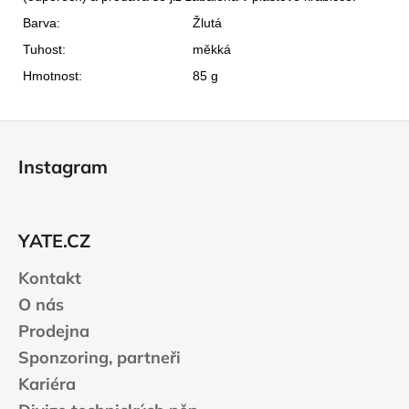
Barva:
Žlutá
Tuhost:
měkká
Hmotnost:
85 g
Z
á
Instagram
p
a
t
YATE.CZ
í
Kontakt
O nás
Prodejna
Sponzoring, partneři
Kariéra