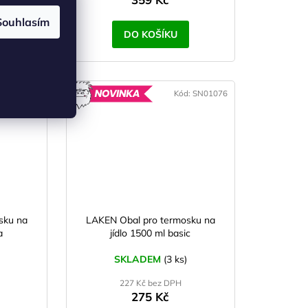
Souhlasím
DO KOŠÍKU
d:
SN01080
Kód:
SN01076
OVINKA
NOVINKA
sku na
LAKEN Obal pro termosku na
a
jídlo 1500 ml basic
SKLADEM
(3 ks)
227 Kč bez DPH
275 Kč