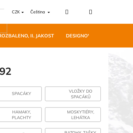
Přihlášení
Nákupní
CZK
Čeština
košík
ROZBALENO, II. JAKOST
DESIGNOVÝ NÁBYTEK
 92
VLOŽKY DO
5 BĚŽECKÉ TRAILOVÉ
SPACÁKY
SPACÁKŮ
BLUE
 Kč
HAMAKY,
MOSKYTIÉRY,
PLACHTY
LEHÁTKA
BATOHY, TAŠKY,