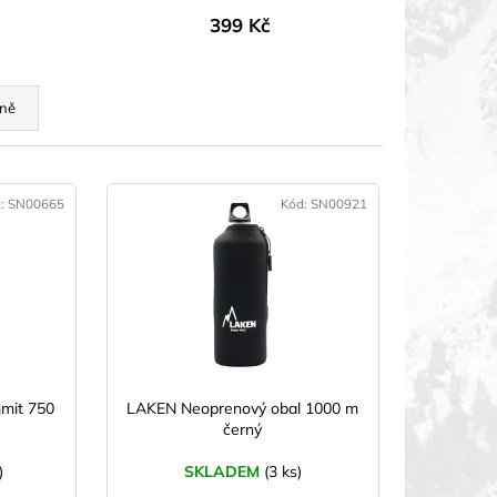
399 Kč
ně
d:
SN00665
Kód:
SN00921
mit 750
LAKEN Neoprenový obal 1000 m
černý
)
SKLADEM
(3 ks)