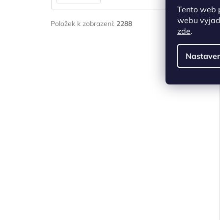
Tento web 
webu vyjadř
Položek k zobrazení:
2288
zde
.
Nastaven