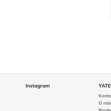
Z
á
Instagram
YATE
p
a
Konta
t
O nás
í
Prode