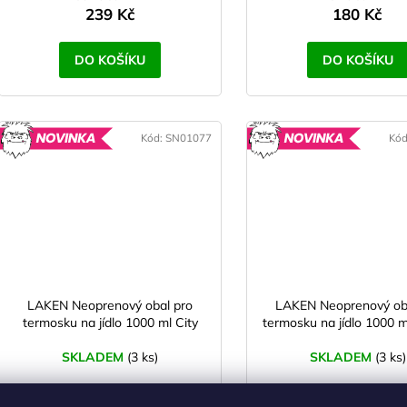
239 Kč
180 Kč
DO KOŠÍKU
DO KOŠÍKU
Kód:
SN01077
Kó
NOVINKA
N
LAKEN Neoprenový obal pro
LAKEN Neoprenový ob
termosku na jídlo 1000 ml City
termosku na jídlo 1000 m
SKLADEM
(3 ks)
SKLADEM
(3 ks)
214 Kč bez DPH
214 Kč bez DPH
259 Kč
259 Kč