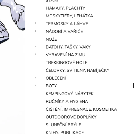
STANY
a
HAMAKY, PLACHTY
n
MOSKYTIÉRY, LEHÁTKA
e
TERMOSKY A LÁHVE
l
NÁDOBÍ A VAŘIČE
NOŽE
BATOHY, TAŠKY, VAKY
VYBAVENÍ NA ZIMU
TREKKINGOVÉ HOLE
ČELOVKY, SVÍTILNY, NABÍJEČKY
OBLEČENÍ
BOTY
KEMPINGOVÝ NÁBYTEK
RUČNÍKY A HYGIENA
ČIŠTĚNÍ, IMPREGNACE, KOSMETIKA
OUTDOOROVÉ DOPLŇKY
SLUNEČNÍ BRÝLE
KNIHY, PUBLIKACE