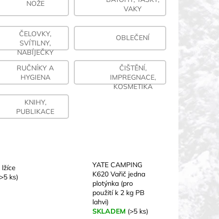
NOŽE
VAKY
ČELOVKY,
OBLEČENÍ
SVÍTILNY,
NABÍJEČKY
RUČNÍKY A
ČIŠTĚNÍ,
HYGIENA
IMPREGNACE,
KOSMETIKA
KNIHY,
PUBLIKACE
YATE CAMPING
lžíce
K620 Vařič jedna
(>5 ks)
plotýnka (pro
použití k 2 kg PB
lahvi)
SKLADEM
(>5 ks)