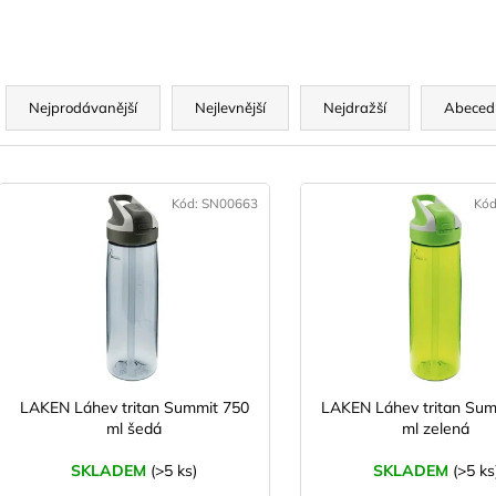
Ř
a
Nejprodávanější
Nejlevnější
Nejdražší
Abeced
z
e
V
n
ý
Kód:
SN00663
Kó
p
p
r
s
o
p
d
r
u
o
k
d
LAKEN Láhev tritan Summit 750
LAKEN Láhev tritan Sum
t
ml šedá
ml zelená
u
ů
k
SKLADEM
(>5 ks)
SKLADEM
(>5 ks