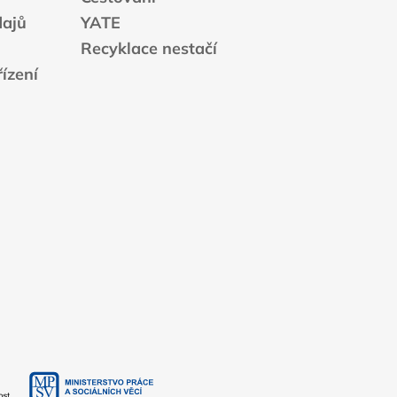
dajů
YATE
Recyklace nestačí
ízení