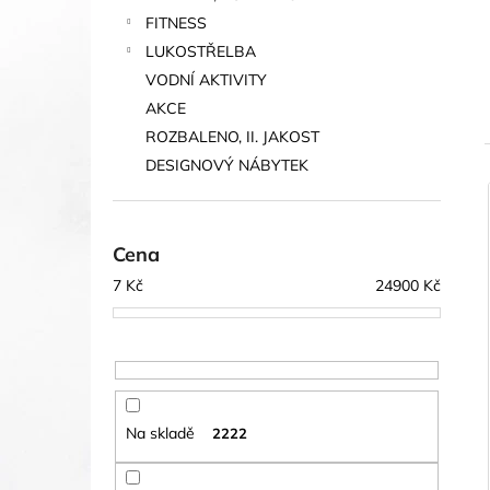
FITNESS
LUKOSTŘELBA
VODNÍ AKTIVITY
AKCE
ROZBALENO, II. JAKOST
DESIGNOVÝ NÁBYTEK
í
Cena
i
7
Kč
24900
Kč
Na skladě
2222