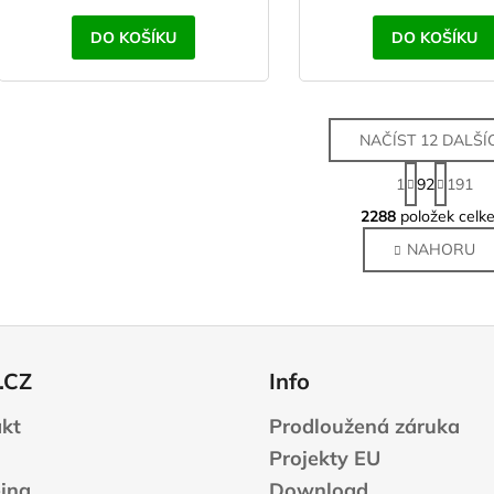
DO KOŠÍKU
DO KOŠÍKU
NAČÍST 12 DALŠÍ
S
1
92
191
t
O
r
2288
položek celk
v
á
NAHORU
l
n
k
á
o
d
v
a
á
c
n
í
.CZ
Info
í
p
r
kt
Prodloužená záruka
v
Projekty EU
k
jna
Download