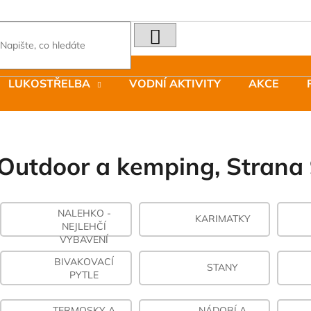
HLEDAT
Co potřebujete najít?
LUKOSTŘELBA
VODNÍ AKTIVITY
AKCE
Doporučujeme
Outdoor a kemping
, Strana
NALEHKO -
LAKEN LÁHEV HLINÍK FUTURA 1500
JOMA SIERRA 2
KARIMATKY
NEJLEHČÍ
ML MODRÁ
BOTY PÁNSKÉ 
VYBAVENÍ
379 Kč
1 603 Kč
Původně:
2 290
BIVAKOVACÍ
STANY
PYTLE
TERMOSKY A
NÁDOBÍ A