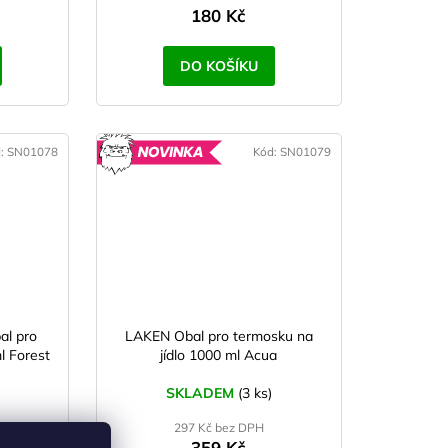
180 Kč
DO KOŠÍKU
d:
SN01078
Kód:
SN01079
OVINKA
NOVINKA
al pro
LAKEN Obal pro termosku na
l Forest
jídlo 1000 ml Acua
SKLADEM
(3 ks)
297 Kč bez DPH
359 Kč