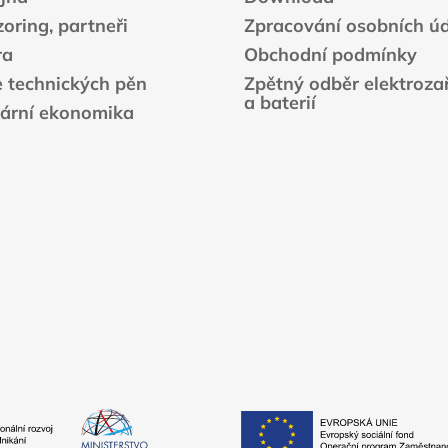
y
v
oring, partneři
Zpracování osobních ú
ý
ra
Obchodní podmínky
p
e technických pěn
Zpětný odběr elektrozař
i
a baterií
s
lární ekonomika
u