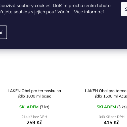
používá soubory cookies. Dalším procházením tohoto
ujete souhlas s jejich používáním.. Více informací
DO KOŠÍKU
DO KOŠÍKU
í
Kód:
SN01075
Kó
NOVINKA
N
LAKEN Obal pro termosku na
LAKEN Obal pro termo
jídlo 1000 ml basic
jídlo 1500 ml Acu
SKLADEM
(3 ks)
SKLADEM
(3 ks)
214 Kč bez DPH
343 Kč bez DPH
259 Kč
415 Kč