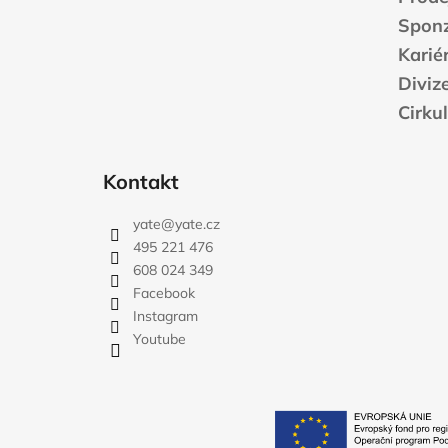
Sponz
Karié
Diviz
Cirku
Kontakt
yate
@
yate.cz
495 221 476
608 024 349
Facebook
Instagram
Youtube