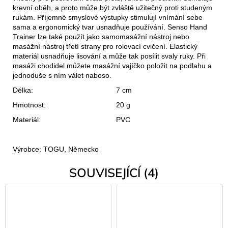
krevní oběh, a proto může být zvláště užitečný proti studeným
rukám. Příjemné smyslové výstupky stimulují vnímání sebe
sama a ergonomický tvar usnadňuje používání. Senso Hand
Trainer lze také použít jako samomasážní nástroj nebo
masážní nástroj třetí strany pro rolovací cvičení. Elastický
materiál usnadňuje lisování a může tak posílit svaly ruky. Při
masáži chodidel můžete masážní vajíčko položit na podlahu a
jednoduše s ním válet naboso.
Délka:
7 cm
Hmotnost:
20 g
Materiál:
PVC
Výrobce: TOGU, Německo
SOUVISEJÍCÍ (4)