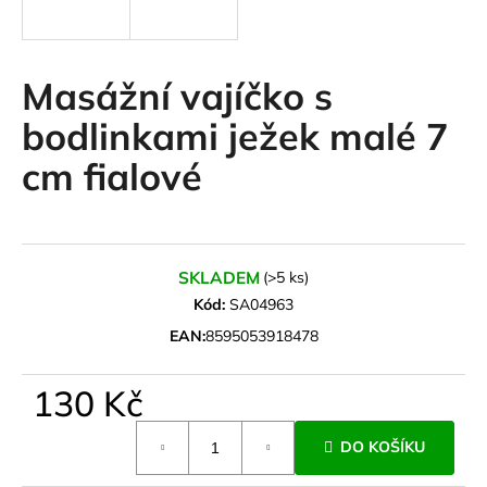
a
j
í
Masážní vajíčko s
t
bodlinkami ježek malé 7
?
cm fialové
HLEDAT
SKLADEM
(>5 ks)
Kód:
SA04963
EAN:
8595053918478
D
o
130 Kč
p
o
Měrná
r
DO KOŠÍKU
cena:
u