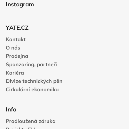
á
Instagram
p
a
t
YATE.CZ
í
Kontakt
O nás
Prodejna
Sponzoring, partneři
Kariéra
Divize technických pěn
Cirkulární ekonomika
Info
Prodloužená záruka