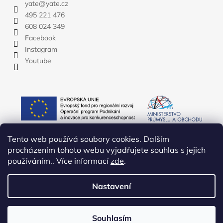
yate
@
yate.cz
495 221 476
608 024 349
Facebook
Instagram
Youtube
Tento web používá soubory cookies. Dalším
procházením tohoto webu vyjadřujete souhlas s jejich
používáním.. Více informací
zde
.
Nastavení
Vytvořil Shoptet
Copyright 2026
YATE.CZ
. Všechna práva vyhrazena.
Upravit
Souhlasím
nastavení cookies