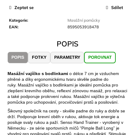
č
u
Zeptat se
Sdílet
j
e
Kategorie
:
Masážní pomůcky
m
EAN
:
8595053918478
e
POPIS
CARNOSPORT
GEL
POPIS
FOTKY
PARAMETRY
POROVNAT
100
ML
Masážní vajíčko s bodlinkami
o délce 7 cm je vzduchem
899
plněné a díky ergonomickému tvaru skvěle padne do
Kč
ruky. Masážní vajíčko s bodlinkami je ideální pomůcka pro
zlepšení krevního oběhu, reflexní zónovou masáž, pro relaxaci
a také podporuje prokrvení rukou. Masážní vajíčko je výtečná
pomůcka pro uchopování, procvičování prstů a posilování.
Šikovný společník na cesty - skvěle padne do ruky a dobře se
drží. Podporuje krevní oběh v rukou, aktivuje tok energie a
posiluje svaly rukou a paží. Senso Hand Trainer - vyrobený v
Německu - ze série sportovních míčů “Pimple Ball Long” je
vhodný pro posilování svalů prstů, rukou a předloktí. Stimuluje