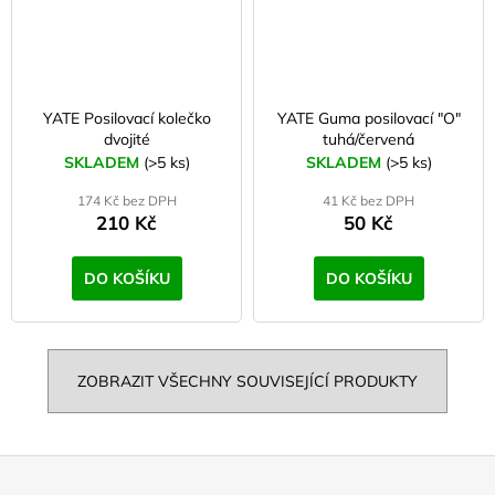
YATE Posilovací kolečko
YATE Guma posilovací "O"
dvojité
tuhá/červená
SKLADEM
(>5 ks)
SKLADEM
(>5 ks)
174 Kč bez DPH
41 Kč bez DPH
210 Kč
50 Kč
DO KOŠÍKU
DO KOŠÍKU
ZOBRAZIT VŠECHNY SOUVISEJÍCÍ PRODUKTY
Z