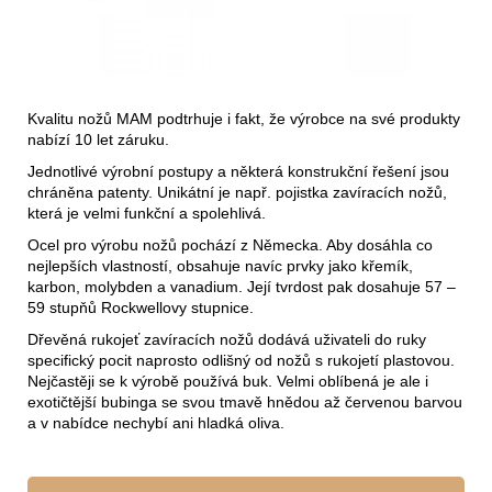
Kvalitu nožů MAM podtrhuje i fakt, že výrobce na své produkty
nabízí 10 let záruku.
Jednotlivé výrobní postupy a některá konstrukční řešení jsou
chráněna patenty. Unikátní je např. pojistka zavíracích nožů,
která je velmi funkční a spolehlivá.
Ocel pro výrobu nožů pochází z Německa. Aby dosáhla co
nejlepších vlastností, obsahuje navíc prvky jako křemík,
karbon, molybden a vanadium. Její tvrdost pak dosahuje 57 –
59 stupňů Rockwellovy stupnice.
Dřevěná rukojeť zavíracích nožů dodává uživateli do ruky
specifický pocit naprosto odlišný od nožů s rukojetí plastovou.
Nejčastěji se k výrobě používá buk. Velmi oblíbená je ale i
exotičtější bubinga se svou tmavě hnědou až červenou barvou
a v nabídce nechybí ani hladká oliva.