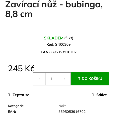
Zavírací nůž - bubinga,
a
8,8 cm
j
í
t
?
SKLADEM
(5 ks)
Kód:
SN00209
EAN:
8595053916702
HLEDAT
245 Kč
Měrná
DO KOŠÍKU
cena:
D
o
p
Zeptat se
Sdílet
o
r
Kategorie
:
Nože
u
EAN
:
8595053916702