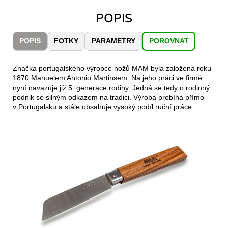
č
u
POPIS
j
e
POPIS
FOTKY
PARAMETRY
POROVNAT
m
e
Značka portugalského výrobce nožů MAM byla založena roku
1870 Manuelem Antonio Martinsem. Na jeho práci ve firmě
JOMA
nyní navazuje již 5. generace rodiny. Jedná se tedy o rodinný
SIERRA
podnik se silným odkazem na tradici. Výroba probíhá přímo
25
v Portugalsku a stále obsahuje vysoký podíl ruční práce.
BĚŽECKÉ
TRAILOVÉ
BOTY
PÁNSKÉ
BLUE
1
603
Kč
Původně:
2
290
Kč