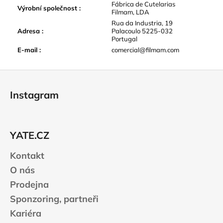
Fábrica de Cutelarias
Výrobní společnost
:
Filmam, LDA
Rua da Industria, 19
Adresa
:
Palacoulo 5225-032
Portugal
E-mail
:
comercial@filmam.com
Z
á
Instagram
p
a
t
YATE.CZ
í
Kontakt
O nás
Prodejna
Sponzoring, partneři
Kariéra