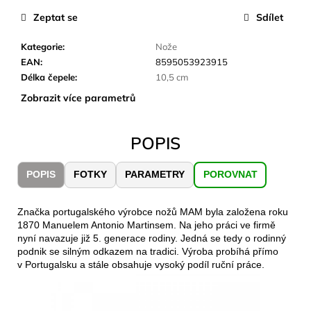
č
u
Zeptat se
Sdílet
j
e
Kategorie
:
Nože
m
EAN
:
8595053923915
e
Délka čepele
:
10,5 cm
Zobrazit více parametrů
LAKEN
LÁHEV
POPIS
HLINÍK
FUTURA
1500
POPIS
FOTKY
PARAMETRY
POROVNAT
ML
MODRÁ
379
Značka portugalského výrobce nožů MAM byla založena roku
Kč
1870 Manuelem Antonio Martinsem. Na jeho práci ve firmě
nyní navazuje již 5. generace rodiny. Jedná se tedy o rodinný
podnik se silným odkazem na tradici. Výroba probíhá přímo
v Portugalsku a stále obsahuje vysoký podíl ruční práce.