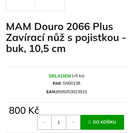
a
j
í
MAM Douro 2066 Plus
t
Zavírací nůž s pojistkou -
?
buk, 10,5 cm
HLEDAT
SKLADEM
(>5 ks)
Kód:
SN00138
EAN:
8595053923915
D
o
800 Kč
p
o
Měrná
r
DO KOŠÍKU
cena:
u