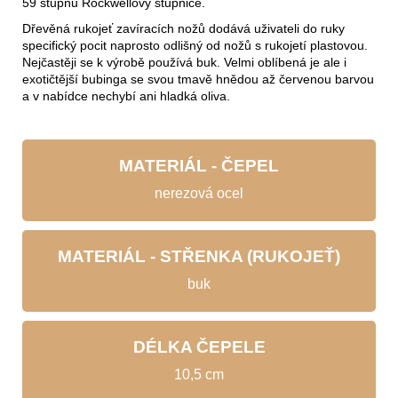
59 stupňů Rockwellovy stupnice.
Dřevěná rukojeť zavíracích nožů dodává uživateli do ruky
specifický pocit naprosto odlišný od nožů s rukojetí plastovou.
Nejčastěji se k výrobě používá buk. Velmi oblíbená je ale i
exotičtější bubinga se svou tmavě hnědou až červenou barvou
a v nabídce nechybí ani hladká oliva.
MATERIÁL - ČEPEL
nerezová ocel
MATERIÁL - STŘENKA (RUKOJEŤ)
buk
DÉLKA ČEPELE
10,5 cm