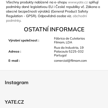
Všechny produkty nabízené na e-shopu
www.yate.cz
splňují
podmínky dané legislativou EU i České republiky vč. Zákona o
obecné bezpečnosti výrobků (General Product Safety
Regulation - GPSR). Odpovědná osoba viz.
obchodní
podmínky
.
OSTATNÍ INFORMACE
Fábrica de Cutelarias
Výrobní společnost
:
Filmam, LDA
Rua da Industria, 19
Adresa
:
Palacoulo 5225-032
Portugal
E-mail
:
comercial@filmam.com
Z
á
Instagram
p
a
t
YATE.CZ
í